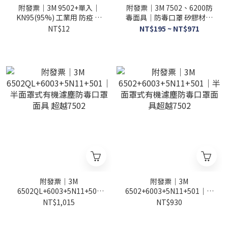
附發票｜3M 9502+單入｜
附發票｜3M 7502、6200防
KN95(95%) 工業用 防疫 防
毒面具｜防毒口罩 矽膠材質
塵/細微粉塵口罩
柔軟觸感更舒適安全 全新專
NT$12
NT$195 ~ NT$971
案
附發票｜3M
附發票｜3M
6502QL+6003+5N11+501
6502+6003+5N11+501｜半
｜半面罩式有機濾塵防毒口
面罩式有機濾塵防毒口罩面
NT$1,015
NT$930
罩面具 超越7502
具超越7502