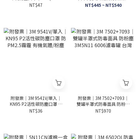
等級工業用帶閥防塵口罩細
防護口罩 KN95級
NT$47
NT$445 ~ NT$540
微粉塵口罩韓國製
附發票｜3M 9541V/單入｜
附發票｜3M 7502+7093｜
KN95 P2活性碳防塵口罩 防
雙罐半罩式防毒面具 防粉塵
PM2.5霧霾 有機氣體/粉塵
3M5N11 6006濾毒罐 台灣
NT$36
NT$970