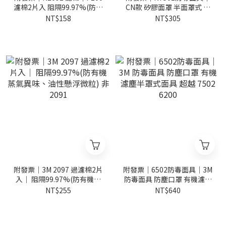
濾棉2片入 阻隔99.97%(防有
CN款 矽膠面罩 半面罩式 阻
機蒸氣異味、油性懸浮微粒)
隔病毒 非拋棄式 平面口罩 噴
NT$158
NT$305
漆防毒面具
附發票｜3M 2097 過濾棉2片
附發票｜6502防毒面具｜3M
入｜ 阻隔99.97%(防有機蒸
防毒面具 防塵口罩 有機濾塵
氣異味、油性懸浮微粒) 非
半罩式面具 超越 7502 6200
NT$255
NT$640
2091