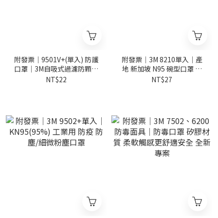
附發票｜9501V+(單入) 防護
附發票｜3M 8210單入｜產
口罩｜3M自吸式過濾防顆粒
地 新加坡 N95 碗型口罩 防
防護口罩KN95級耳掛式氣閥
塵口罩 衛生口罩 工業口罩
NT$22
NT$27
防霧霾PM2.v