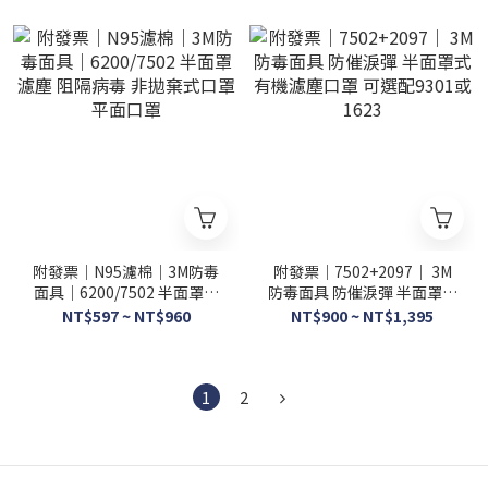
附發票｜N95濾棉｜3M防毒
附發票｜7502+2097｜ 3M
面具｜6200/7502 半面罩濾
防毒面具 防催淚彈 半面罩式
塵 阻隔病毒 非拋棄式口罩 平
有機濾塵口罩 可選配9301或
NT$597 ~ NT$960
NT$900 ~ NT$1,395
面口罩
1623
1
2