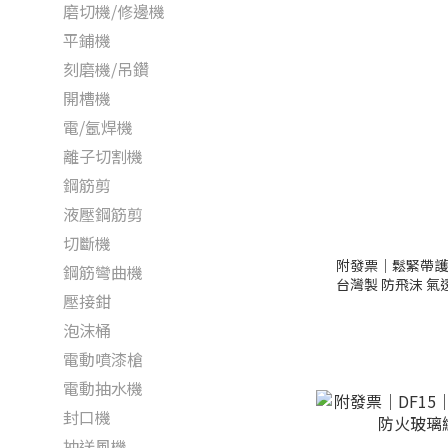
磨切機/修邊機
平鋪機
刻磨機/吊鑽
開槽機
電/氬焊機
離子切割機
鋼筋剪
液壓鋼筋剪
切斷機
附發票｜鬆緊帶護目
鋼筋彎曲機
台灣製 防飛沫 氣
壓接鉗
泡沫桶
電動噴漆槍
電動抽水機
封口機
抽送風機