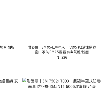
賣場 新加坡
附發票｜3M 9541V/單入｜KN95 P2活性碳防
塵口罩 防PM2.5霧霾 有機氣體/粉塵
NT$36