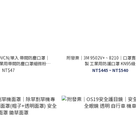
10VCN/單入 帶閥防塵口罩｜
附發票｜3M 9502V+、8210｜口罩
級工業用帶閥防塵口罩細微粉塵
製 工業用防護口罩 KN95級
口罩韓國製
NT$47
NT$445 ~ NT$540