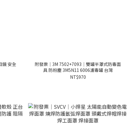
目鏡 安全
附發票｜3M 7502+7093｜雙罐半罩式防毒面
具 防粉塵 3M5N11 6006濾毒罐 台灣
NT$970