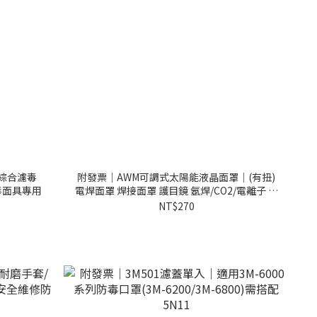
 綜合濾毒
附發票｜AWM可調式太陽能液晶面罩｜(有扭)
防毒面具專用
電焊面罩 焊接面罩 護目鏡 氬焊/CO2/電離子 自
動變光
NT$270