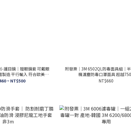
列-護目鏡｜贈眼鏡套 可戴眼
附發票｜3M 6502QL防毒面具組｜
國製造 平行輸入 符合歐美及
機濾塵防毒口罩面具 超越750
NS安全標準
460 ~ NT$500
NT$660