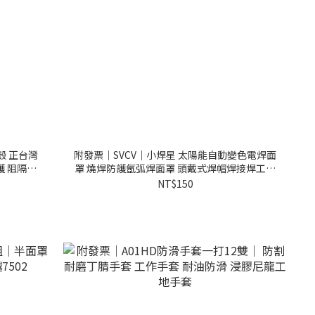
殼 正台灣
附發票｜SVCV｜小焊星 太陽能自動變色電焊面
護 阻隔異
罩 燒焊防護氬弧焊面罩 頭戴式焊帽焊接焊工面
罩 焊接面罩
NT$150