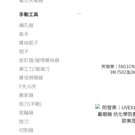
電池充電器
手動工具
擴孔器
扳手
螺絲起子
鉗子
拔釘器/破壞螺絲器
附發票｜5N11CN
美工刀/玻璃刀
3M 7502及3
螺母劈開器
F夾/G夾
搬家器
剪刀(手動)
拔輪器
銼刀
切割器