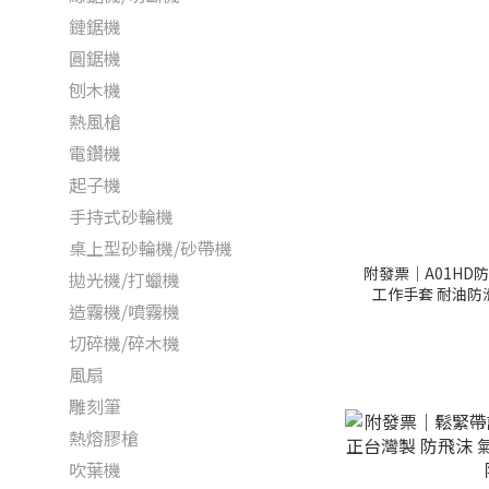
鏈鋸機
圓鋸機
刨木機
熱風槍
電鑽機
起子機
手持式砂輪機
桌上型砂輪機/砂帶機
附發票｜A01HD
拋光機/打蠟機
工作手套 耐油防
造霧機/噴霧機
切碎機/碎木機
風扇
雕刻筆
熱熔膠槍
吹葉機