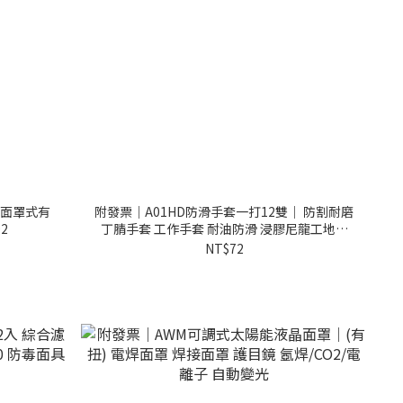
半面罩式有
附發票｜A01HD防滑手套一打12雙｜ 防割耐磨
2
丁腈手套 工作手套 耐油防滑 浸膠尼龍工地手
套
NT$72