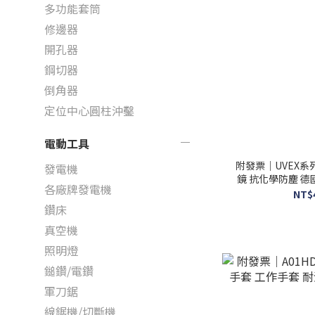
多功能套筒
修邊器
開孔器
鋼切器
倒角器
定位中心圓柱沖鑿
電動工具
附發票｜UVEX系
發電機
鏡 抗化學防塵 德
各廠牌發電機
C
NT$
鑽床
真空機
照明燈
鎚鑽/電鑽
軍刀鋸
線鋸機/切斷機