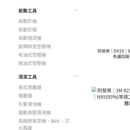
氣動工具
氣動釘槍
氣動釘槌
氣動噴漆槍
變頻靜音空壓機
附發票｜BK19｜
有油式空壓機
色護目鏡
無油式空壓機
清潔工具
各式吸塵器
吸塵器
引擎清洗機
電動高壓清洗機
各廠牌真空機、抽水、沉
水馬達