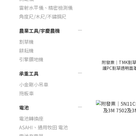
雷射水平儀、精密檢測儀
角度尺/木尺/不鏽鋼尺
農業工具/宇慶農機
割草機
耕耘機
引擎鑽地機
附發票｜TMK割
護PC割草透明面罩
承重工具
面
小金剛小吊車
拖板車
電池
電池轉換座
ASAHI、通用牧田 電池