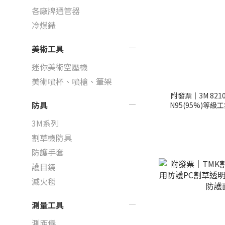
各廠牌通管器
冷煤錶
美術工具
迷你美術空壓機
美術噴杯、噴槍、筆架
附發票｜3M 82
防具
N95(95%)等
3M系列
割草機防具
防護手套
護目鏡
滅火毯
測量工具
測距儀