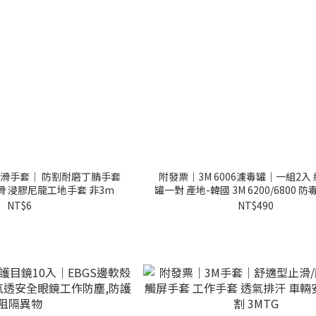
防滑手套｜ 防割耐磨丁腈手套
附發票｜3M 6006濾毒罐｜一組2入
滑 浸膠尼龍工地手套 非3m
罐一對 產地-韓國 3M 6200/6800 
NT$6
NT$490