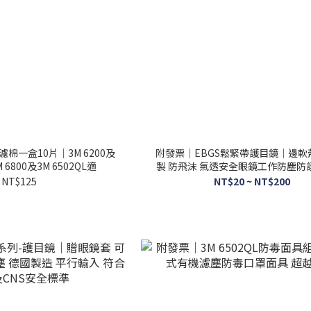
濾棉一盒10片｜3M 6200及
附發票｜EBGS鬆緊帶護目鏡｜邊軟
M 6800及3M 6502QL適
製 防飛沫 氣透安全眼鏡工作防塵防
物 抗高溫
NT$125
NT$20 ~ NT$200