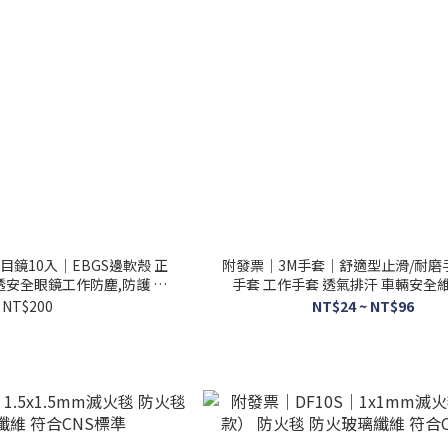
鏡10入｜EBGS邊軟殼 正
附發票｜3M手套｜舒適型止滑/耐磨
透安全眼鏡工作防塵,防護 阻
手套 工作手套 透氣排汗 車輛安全
隔異物
3MTG
NT$200
NT$24 ~ NT$96