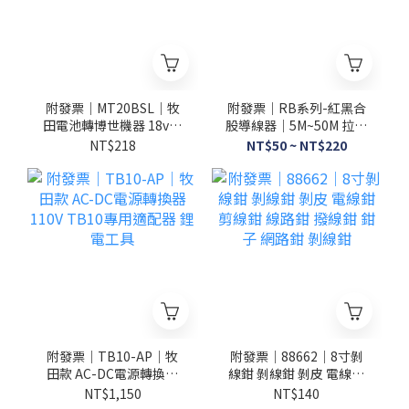
附發票｜MT20BSL｜牧
附發票｜RB系列-紅黑合
田電池轉博世機器 18v轉
股導線器｜5M~50M 拉線
換器 MAKITA轉Bosch 電
器 導線器 入線器 穿線器
NT$218
NT$50 ~ NT$220
池主機轉接座
通管條
附發票｜TB10-AP｜牧
附發票｜88662｜8寸剝
田款 AC-DC電源轉換器
線鉗 剝線鉗 剝皮 電線鉗
110V TB10專用適配器
剪線鉗 線路鉗 撥線鉗 鉗
NT$1,150
NT$140
鋰電工具
子 網路鉗 剝線鉗