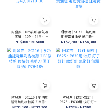
附發票｜DIY系列-無氣噴
附發票｜SC73｜無刷兩
漆管｜10M、15M、
用鋰電黃油槍 通用牧田
20M、30M 噴塗機專用管
18V電池 兩用黃油槍 無刷
NT$300 ~ NT$800
NT$2,700 ~ NT$4,300
1/4頭 DIY10~30
黃油槍 電動黃油槍 鋰電
黃油槍
附發票｜SC116｜多功能
附發票｜蚊釘-鐵釘｜
鋰電無刷樹枝剪 21V 修枝
P625、P630用 蚊釘 釘子
剪 修枝剪 修剪刀 園丁剪
釘針 蚊釘針 氣動釘 無頭
NT$1,100 ~ NT$2,700
NT$24 ~ NT$68