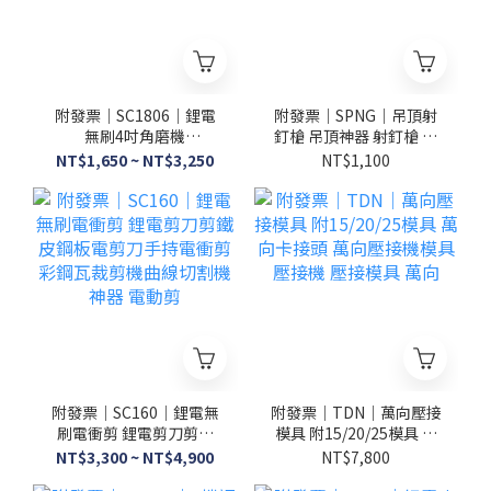
附發票｜SC1806｜鋰電
附發票｜SPNG｜吊頂射
無刷4吋角磨機
釘槍 吊頂神器 射釘槍 炮
12000r/min 無碳刷 鋰電
釘槍 水電 裝修 可調威力
NT$1,650 ~ NT$3,250
NT$1,100
砂輪機 砂輪機 角磨機
大釘鋼釘槍
附發票｜SC160｜鋰電無
附發票｜TDN｜萬向壓接
刷電衝剪 鋰電剪刀剪鐵
模具 附15/20/25模具 萬
皮鋼板電剪刀手持電衝剪
向卡接頭 萬向壓接機模
NT$3,300 ~ NT$4,900
NT$7,800
彩鋼瓦裁剪機曲線切割機
具 壓接機 壓接模具 萬向