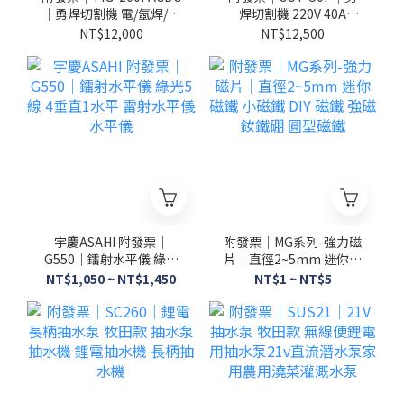
｜勇焊切割機 電/氬焊/鋁
焊切割機 220V 40A
焊三用款 220V 切割機 電
4.8KW 內置空壓機 電銲
NT$12,000
NT$12,500
焊機 電銲切割機
切割機 切割機
宇慶ASAHI 附發票｜
附發票｜MG系列-強力磁
G550｜鐳射水平儀 綠光
片｜直徑2~5mm 迷你磁
5線 4垂直1水平 雷射水平
鐵 小磁鐵 DIY 磁鐵 強磁
NT$1,050 ~ NT$1,450
NT$1 ~ NT$5
儀 水平儀
釹鐵硼 圓型磁鐵