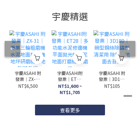
宇慶精選
宇慶ASAHI 附
宇慶ASAHI附
宇慶ASAHI 附
發票｜ZX-31
發票｜ET28
發票｜3D180
｜專業三輪粗
｜多功能水泥
｜碗型鋼絲除
NT$6,500
NT$1,600 ~
NT$105
磨機 水泥地面
修邊機 平面拋
鏽劑 清潔用
NT$1,705
打磨機 地坪研
光機水泥地面
除銹輪地面去
磨機磨地 附延
打磨機 打磨機
苔蘚
長桿
查看更多