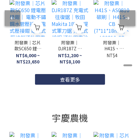
附發票｜芯片
附發票｜
附發票｜
款SC650 鋰電
DJR187Z 充
H41S、
壓接鉗｜ 電動
電式往復鋸｜
AS0810 碳刷
NT$6,000 ~
NT$2,200 ~
NT$4
不鏽鋼水管壓
牧田Makita
｜ H41S-CB
NT$23,650
NT$8,100
接 充電式壓接
18V 手提式軍
(7*11*18mm
鉗 電動式壓接
刀鋸 充電式
)、AS0810-
鉗通牧田電池
線鋸 通牧田電
CB
查看更多
池 平行輸入
宇慶農機