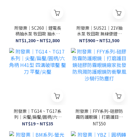
附發票｜SC260｜鋰電長
附發票｜SUS21｜21V抽
柄抽水泵 牧田款 抽水泵
水泵 牧田款 無線便鋰電
抽水機 鋰電抽水機 長柄
用抽水泵21v直流潛水泵
NT$1,200 ~ NT$2,800
NT$900 ~ NT$2,500
抽水機
家用農用澆菜灌溉水泵
附發票｜TG14、TG17系
附發票｜FFY系列-硅膠防
列｜尖鑿/扁鑿/圓柄/六角
霧防護眼鏡｜打磨護目鏡
柄 H41型 四溝破壞鑿 鑿
硅膠防霧眼鏡廠家批發
NT$19 ~ NT$35
NT$50
刀 平鑿/尖鑿
防飛濺防護眼鏡防衝擊風
沙騎行防塵打