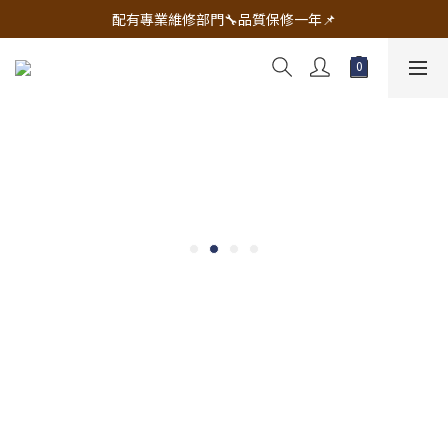
🔧電動工具&五金唯一首選 宇慶五金網拍🔧
配有專業維修部門🔧品質保修一年📌
🔧電動工具&五金唯一首選 宇慶五金網拍🔧