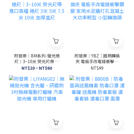
附發票｜BM系列-螢光捲
附發票｜YBZ｜圓柄轉換
尺｜3~10米 熒光尺帶 進
夾 電板手改電錘衝擊鑽
口高檔 捲尺 3米 5米 7.5
變 家用水泥牆打孔混凝
NT$20 ~ NT$60
NT$49
米 10米 加厚盒尺
土大功率輕型 小型轉換
頭