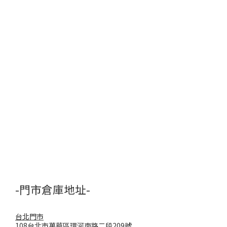
-門市倉庫地址-
台北門市
108台北市萬華區環河南路二段209號