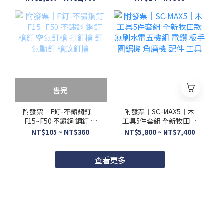
通用牧田18V
蚊
售完
附發票｜F釘-不鏽鋼釘｜
附發票｜SC-MAX5｜木
F15~F50 不鏽鋼 鋼釘 槍
工具5件套組 全新牧田款
釘 空氣釘槍 打釘槍 釘氣
無刷水電五機組 電鑽 板
NT$105 ~ NT$360
NT$5,800 ~ NT$7,400
動釘 槍蚊釘槍
手 圓鋸機 角磨機 配件 工
具
查看更多