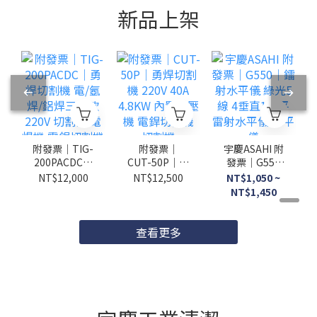
新品上架
附發票｜TIG-
附發票｜
宇慶ASAHI 附
200PACDC｜
CUT-50P｜勇
發票｜G550
勇焊切割機
焊切割機
｜鐳射水平儀
NT$12,000
NT$12,500
NT$1,050 ~
電/氬焊/鋁焊
220V 40A
綠光5線 4垂
NT$1,450
三用款 220V
4.8KW 內置空
直1水平 雷射
切割機 電焊機
壓機 電銲切割
水平儀 水平儀
電銲切割機
機 切割機
查看更多