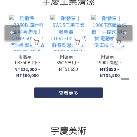
宇慶工業清潔
附發票｜
附發票｜
附發票｜
LB350B 四行
SW15三用工
1900T高壓清
程高壓清洗機
業吸塵器｜
洗機｜手提式
NT$22,000 ~
NT$1,650
NT$850 ~
｜ 27HP
110V1300W
靜音款 電動噴
NT$60,000
NT$2,500
500BAR 汽油
二代靜音乾溼
霧機 洗車機
引擎高壓清洗
吹15L SWS15
清洗機
機 電子啟動
遇缺出SW15
查看更多
宇慶美術