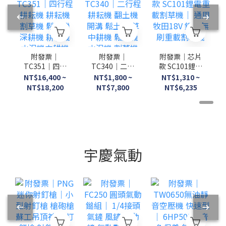
附發票｜
附發票｜
附發票｜芯片
TC351｜四行
TC340｜二行
款 SC101鋰電
程耕耘機 耕耘
程耕耘機 翻土
重載割草機｜
NT$16,400 ~
NT$1,800 ~
NT$1,310 ~
機 割草機 鬆
機 開溝 鬆土
通用牧田18V
NT$18,200
NT$7,800
NT$6,235
土機 深耕機
除草中耕機 鬆
鋰電無刷重載
耕耘機 水泥機
土機 水泥機
割草機
中耕機
割草機
宇慶氣動