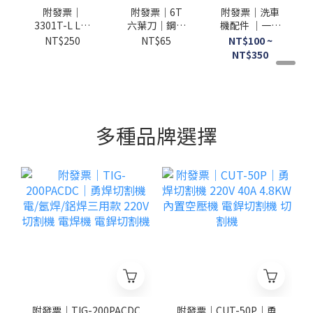
附發票｜
附發票｜6T
附發票｜洗車
3301T-L L型
六葉刀｜鋼盤
機配件 ｜一代
接頭｜ 高壓清
台灣製造 設計
藍色機 適用規
NT$250
NT$65
NT$100 ~
洗 L型接頭 洗
割草機 六角刀
格:2000T
NT$350
車機 清洗機
片 6葉刀 6角
2110T 3111T
配件
刀片 飛葉刀片
除草機 JY
多種品牌選擇
附發票｜TIG-200PACDC
附發票｜CUT-50P｜勇