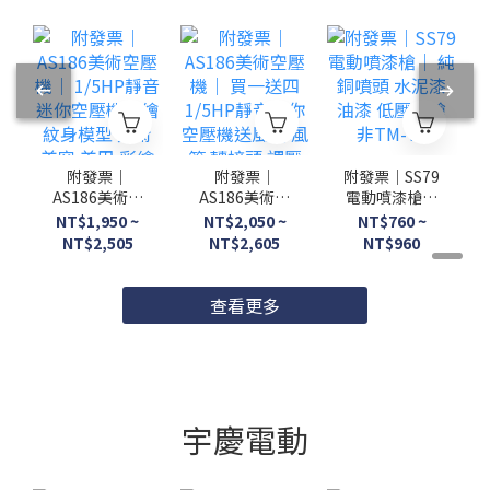
附發票｜
附發票｜
附發票｜SS79
AS186美術空
AS186美術空
電動噴漆槍｜
壓機｜ 1/5HP
壓機｜ 買一送
純銅噴頭 水泥
NT$1,950 ~
NT$2,050 ~
NT$760 ~
靜音迷你空壓
四 1/5HP靜音
漆 油漆 低壓
NT$2,505
NT$2,605
NT$960
機噴繪紋身模
迷你空壓機送
噴槍 非TM-71
型 美術 美容
風槍 風管 轉
美甲 彩繪 陶
接頭 調壓濾水
查看更多
瓷 蛋糕
器
宇慶電動