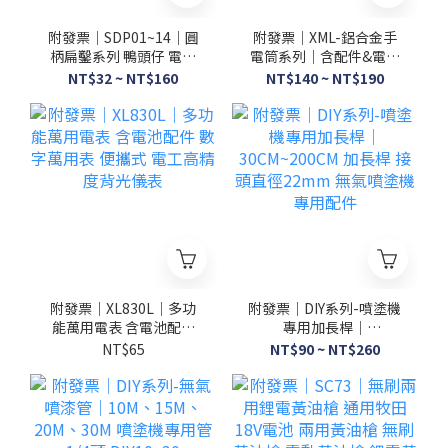
附發票｜SDP01~14｜圓
附發票｜XML-鋁合金手
柄扁鑿系列 鴨頭仔 電動
電筒系列｜含配件&電池
鑿 合金鑿 破壞鑿 電鎚鑿
L2 T6 Q5 手電筒 五段式
NT$32 ~ NT$160
NT$140 ~ NT$190
H41鑿尾 鴨頭 電錘
伸縮變焦手電筒 迷你充
電
附發票｜XL830L｜多功
附發票｜DIY系列-噴塗機
能萬用電表 含電池配件
專用加長桿｜
數字萬用表 便攜式 電工
30CM~200CM 加長桿 接
NT$65
NT$90 ~ NT$260
高精度背光儀表
頭直徑22mm 無氣噴塗
機專用配件