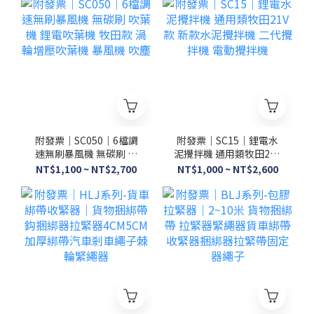
神器 電動剪
附發票｜SC050｜6檔調
附發票｜SC15｜鋰電水
速無刷暴風機 無碳刷 吹
泥攪拌機 通用類牧田21V
葉機 鋰電吹葉機 牧田款
款 新款水泥攪拌機 二代
NT$1,100 ~ NT$2,700
NT$1,000 ~ NT$2,600
渦輪增壓吹葉機 暴風機
攪拌機 電動攪拌機
吹塵