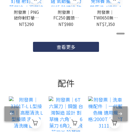
附發票｜PNG
附發票｜
附發票｜
迷你射釘槍｜
FC250 圓頭氣
TW0650無油
小型射釘槍 槍
動鎚組｜ 1/4
靜音空壓機 快
NT$290
NT$980
NT$7,350
砲槍 蘇工吊頂
接頭 氣鏟 風
速型｜
神器 打釘槍
鏟 氣動鏟 氣
6HP50L靜音
射釘槍 火藥釘
動鑿 强力氣錘
免保養 無油式
槍 水泥釘槍
除鏽槍 破壞鎚
雙馬達 4排氣
查看更多
墻面緊
除鏽
4輪 風皇
配件