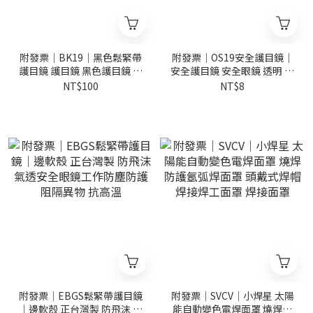
附發票｜BK19｜黑色鬆緊帶
附發票｜OS19安全護目鏡｜
護目鏡 護目鏡 黑色護目鏡 鬆
安全護目鏡 安全眼鏡 透明 自
緊帶 鬆緊護目鏡
行車 機車
NT$100
NT$8
附發票｜EBGS鬆緊帶護目鏡
附發票｜SVCV｜小焊星 太陽
｜邊軟殼 正台灣製 防飛沫 氣
能自動變色電焊面罩 燒焊防