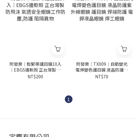
附發票｜鬆緊帶護目鏡10入
附發票｜TX009｜自動變光
｜EBGS邊軟殼 正台灣製 防
電焊變色護目鏡 液晶防護紫
飛沫 氣透安全眼鏡工作防塵,
外線眼鏡 護目鏡 焊接防護 電
NT$200
NT$70
防護 阻隔異物
銲液晶眼鏡 焊工眼鏡
1
宇慶有限公司