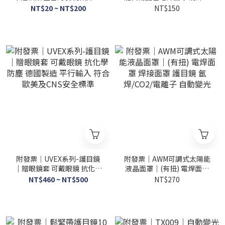
透安全眼鏡工作防塵防護 阻
護氬弧焊面罩 頭戴式焊帽焊
NT$20 ~ NT$200
NT$150
隔異物 抗高溫
接焊工面罩 焊接面罩
附發票｜UVEX系列-護目鏡
附發票｜AWM可調式太陽能
｜贈眼鏡套 可戴眼鏡 抗化學
液晶面罩｜(有扭) 電焊面罩
防塵 德國製造 平行輸入 符合
焊接面罩 護目鏡 氬焊/CO2/
NT$460 ~ NT$500
NT$270
歐美及CNS安全標準
電離子 自動變光