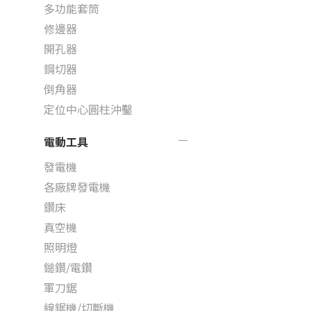
多功能套筒
修邊器
開孔器
鋼切器
倒角器
定位中心圓柱沖鑿
電動工具
發電機
各廠牌發電機
鑽床
真空機
照明燈
鎚鑽/電鑽
軍刀鋸
線鋸機/切斷機