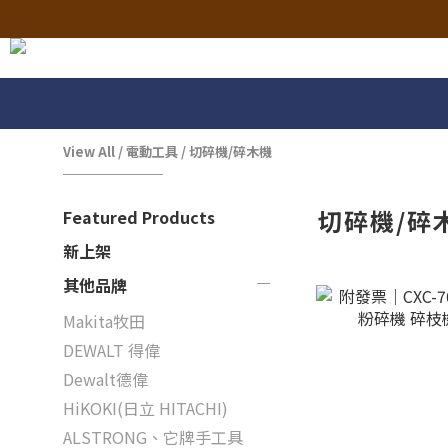
View All
/
電動工具
/
切碎機/碎木機
切碎機/碎
Featured Products
新上架
其他品牌
Makita牧田
DEWALT 得偉
Dewalt德偉
HiKOKI(日立 HITACHI)
ALSTRONG、它牌手工具