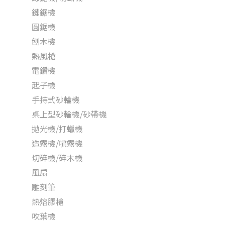
鏈鋸機
圓鋸機
刨木機
熱風槍
電鑽機
起子機
手持式砂輪機
桌上型砂輪機/砂帶機
拋光機/打蠟機
造霧機/噴霧機
切碎機/碎木機
風扇
雕刻筆
熱熔膠槍
吹葉機