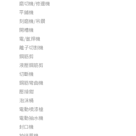
磨切機/修邊機
平鋪機
刻磨機/吊鑽
開槽機
電/氬焊機
離子切割機
鋼筋剪
液壓鋼筋剪
切斷機
鋼筋彎曲機
壓接鉗
泡沫桶
電動噴漆槍
電動抽水機
封口機
抽送風機