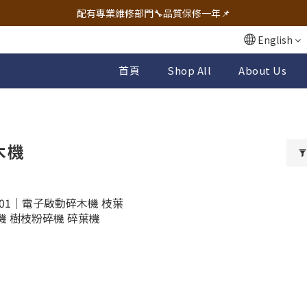
🔧電動工具&五金唯一首選 宇慶五金網拍🔧
配有專業維修部門🔧品質保修一年📌
🔧電動工具&五金唯一首選 宇慶五金網拍🔧
English
首頁
Shop All
About Us
木機