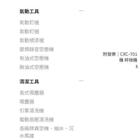
氣動工具
氣動釘槍
氣動釘槌
氣動噴漆槍
變頻靜音空壓機
附發票｜CXC-7
有油式空壓機
機 碎枝機
無油式空壓機
N
清潔工具
各式吸塵器
吸塵器
引擎清洗機
電動高壓清洗機
各廠牌真空機、抽水、沉
水馬達