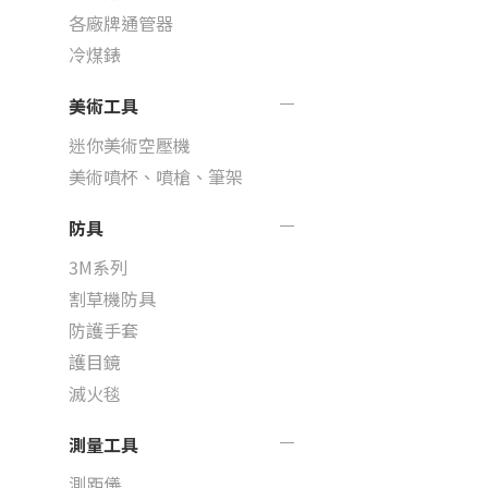
各廠牌通管器
冷煤錶
美術工具
迷你美術空壓機
美術噴杯、噴槍、筆架
防具
3M系列
割草機防具
防護手套
護目鏡
滅火毯
測量工具
測距儀