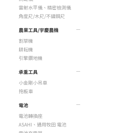
雷射水平儀、精密檢測儀
角度尺/木尺/不鏽鋼尺
農業工具/宇慶農機
割草機
耕耘機
引擎鑽地機
承重工具
小金剛小吊車
拖板車
電池
電池轉換座
ASAHI、通用牧田 電池