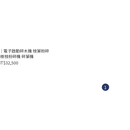
01｜電子啟動碎木機 枝葉粉碎
 樹枝粉碎機 碎葉機
T$32,500
1