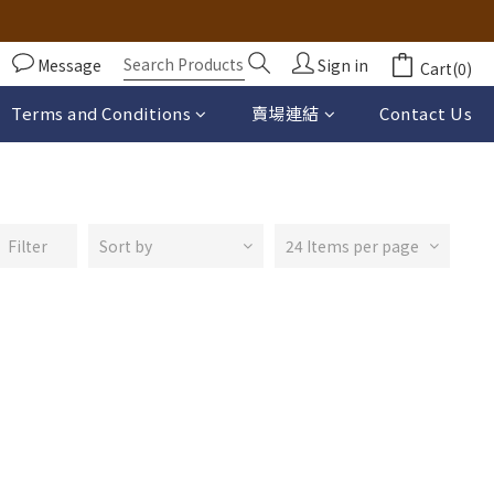
Message
Sign in
Cart(0)
Terms and Conditions
賣場連結
Contact Us
Filter
Sort by
24 Items per page