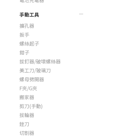
電池充電器
手動工具
擴孔器
扳手
螺絲起子
鉗子
拔釘器/破壞螺絲器
美工刀/玻璃刀
螺母劈開器
F夾/G夾
搬家器
剪刀(手動)
拔輪器
銼刀
切割器