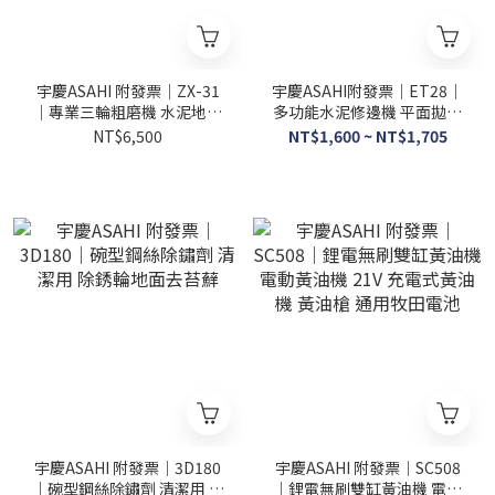
宇慶ASAHI 附發票｜ZX-31
宇慶ASAHI附發票｜ET28｜
｜專業三輪粗磨機 水泥地面
多功能水泥修邊機 平面拋光
打磨機 地坪研磨機磨地 附延
機水泥地面打磨機 打磨機
NT$6,500
NT$1,600 ~ NT$1,705
長桿
宇慶ASAHI 附發票｜3D180
宇慶ASAHI 附發票｜SC508
｜碗型鋼絲除鏽劑 清潔用 除
｜鋰電無刷雙缸黃油機 電動