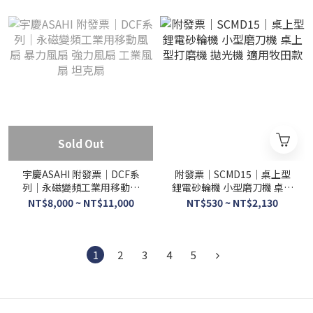
Sold Out
宇慶ASAHI 附發票｜DCF系
附發票｜SCMD15｜桌上型
列｜永磁變頻工業用移動風
鋰電砂輪機 小型磨刀機 桌上
扇 暴力風扇 強力風扇 工業風
型打磨機 拋光機 適用牧田款
NT$8,000 ~ NT$11,000
NT$530 ~ NT$2,130
扇 坦克扇
1
2
3
4
5