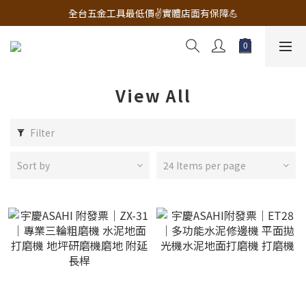
🔧電動工具&五金唯一首選 宇慶五金網拍🔧
全台五金工具最低價✌️實體店面有保障💪
配有專業維修部門🔧品質保修一年📌
🔧電動工具&五金唯一首選 宇慶五金網拍🔧
View All
Filter
Sort by
24 Items per page