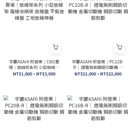
宇慶ASAHI 附發票｜CBD賣
宇慶ASAHI 附發票｜PC22B-
場｜放線架系列 小型放線架
R｜ 鋰電無刷鋼筋切斷機 金
電線收納架 放線盤 平板放線
屬切斷機 鋼筋切斷 鋼筋剪斷
NT$1,800 ~ NT$3,000
NT$21,000 ~ NT$22,600
盤 工地放線神器