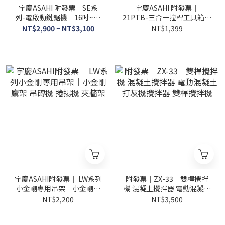
宇慶ASAHI 附發票｜SE系
宇慶ASAHI 附發票｜
列-電啟動鏈鋸機｜16吋~20
21PTB-三合一拉桿工具箱｜
吋 電啟動鍊鋸機/鏈鋸機/電
21PTB 拉桿工具箱 三層收納
NT$2,900 ~ NT$3,100
NT$1,399
鋸鏈鋸機 16SE~20SE
箱 大號帶輪車載移動
宇慶ASAHI附發票｜ LW系列
附發票｜ZX-33｜雙桿攪拌
小金剛專用吊架｜小金剛鷹
機 混凝土攪拌器 電動混凝土
架 吊磚機 捲揚機 夾牆架
打灰機攪拌器 雙桿攪拌機
NT$2,200
NT$3,500