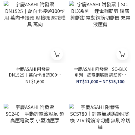
宇慶ASAHI 附發票｜
宇慶ASAHI 附發票｜SC-BLX
DN1525｜萬向卡接頭300型
系列｜鋰電鋼筋剪 鋼筋剪斷
用 萬向卡接頭 壓接機 壓接模
鉗 電動鋼筋切斷機 充電液壓
NT$1,600
NT$11,000 ~ NT$15,100
具 萬向
剪