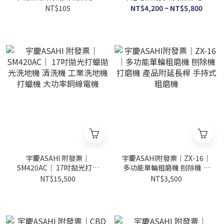
銹輪地面去苔蘚
黃油機 21V 充電式黃油機 黃
NT$105
NT$4,200 ~ NT$5,800
油槍 通用牧田電池
宇慶ASAHI 附發票｜
宇慶ASAHI附發票｜ZX-16｜
SM420AC｜ 17吋拋光打蠟
多功能單輪粗磨機 刨除機 打
拋光洗地機 清洗機 工業洗地
磨機 產品附延長桿 手持式粗
NT$15,500
NT$3,500
機 打蠟機 大功率銅線電機
磨機