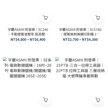
宇慶ASAHI 附發票｜SC240
宇慶ASAHI 附發票｜SCS780
｜手動鋰電液壓泵 超高壓電
｜鋰電無刷鎢鋼切割機 21V
動泵 小型油壓泵
鋼筋冷切鋸 無刷冷切機
NT$4,800 ~ NT$6,400
NT$2,700 ~ NT$4,300