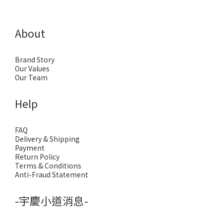
About
Brand Story
Our Values
Our Team
Help
FAQ
Delivery & Shipping
Payment
Return Policy
Terms & Conditions
Anti-Fraud Statement
-宇慶小道消息-