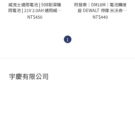
威克士通用電池 | 508割草機
附發票｜DM18M｜電池轉接
用電池 | 21V 2.0AH 通用威克
座 DEWALT 得偉 米沃奇
士插腳 508割草機用
makita 牧田 電源轉換器
NT$450
NT$440
18V 轉接
1
宇慶有限公司