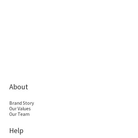
About
Brand Story
Our Values
Our Team
Help