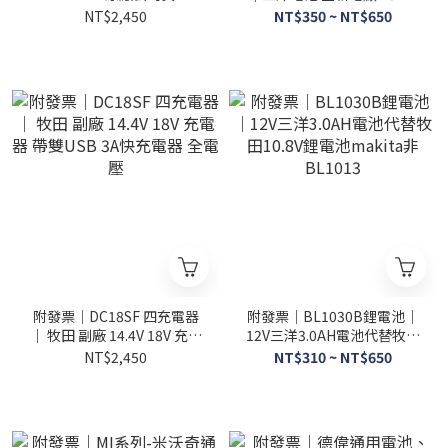
BL1860B 有電顯 平行輸入
電池 非牧田makitaBL1830
NT$2,450
NT$350 ~ NT$650
🔥MAKITA🔥
附發票｜DC18SF 四充電器
附發票｜BL1030B鋰電池｜
｜ 牧田 副廠 14.4V 18V 充電
12V三洋3.0AH電池代替牧田
器 帶雙USB 3A快充電器 全
10.8V鋰電池makita非
NT$2,450
NT$310 ~ NT$650
電壓
BL1013