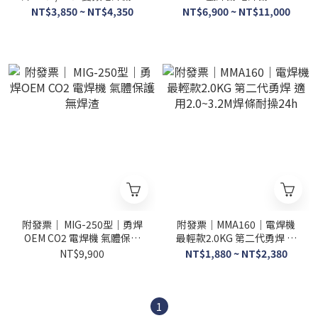
用2.0~5.0焊條耐操24h沒問
220v 品質保證 全新保固一年
NT$3,850 ~ NT$4,350
NT$6,900 ~ NT$11,000
題
附發票｜ MIG-250型｜勇焊
附發票｜MMA160｜電焊機
OEM CO2 電焊機 氣體保護
最輕款2.0KG 第二代勇焊 適
無焊渣
用2.0~3.2M焊條耐操24h
NT$9,900
NT$1,880 ~ NT$2,380
1