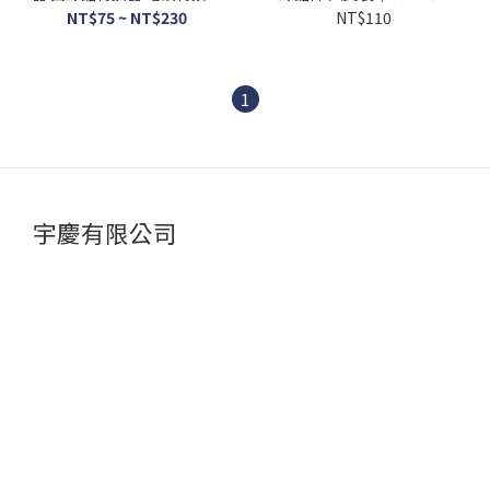
子 電鑽變電鋸 電鑽改裝往復
18T 21T 24T 力山通用
NT$75 ~ NT$230
NT$110
鋸 換頭轉換器
1
宇慶有限公司