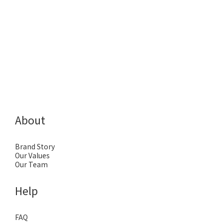
About
Brand Story
Our Values
Our Team
Help
FAQ