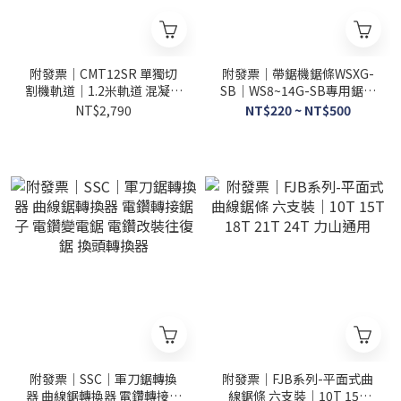
附發票｜CMT12SR 單獨切
附發票｜帶鋸機鋸條WSXG-
割機軌道｜1.2米軌道 混凝土
SB｜WS8~14G-SB專用鋸條
鋼筋墻壁路面馬路大型手持
9吋~14吋帶鋸機鋸條
NT$2,790
NT$220 ~ NT$500
式開槽機切割機軌道
WS12G-SB
附發票｜SSC｜軍刀鋸轉換
附發票｜FJB系列-平面式曲
器 曲線鋸轉換器 電鑽轉接鋸
線鋸條 六支裝｜10T 15T