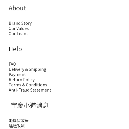
About
Brand Story
Our Values
Our Team
Help
FAQ
Delivery & Shipping
Payment
Return Policy
Terms & Conditions
Anti-Fraud Statement
-宇慶小道消息-
退換貨政策
運送政策