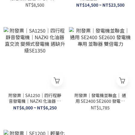
電 省油 發電機
SE2650E、SE3610E 大功率
NT$8,500
NT$14,500 ~ NT$23,500
四行程引擎穩定耐操
附發票｜SA1250｜四行程靜
附發票｜發電機並聯盒｜ 通
音發電機｜NAZKI 化油器 直
用 SE2400 SE2600 發電機
交流 變頻式發電機 遇缺升級
專用 並聯器 雙倍電力
NT$6,000 ~ NT$6,250
NT$1,785
SE1350