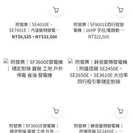
附發票｜SE4010E、
附發票｜SF9001E四行程發
SE7001E｜汽油變頻發電機
電機｜16HP 手拉/電啟動 馬
電動 靜音發電機 電啟手拉兩
力 汽油引擎發電機 引擎發電
NT$6,525 ~ NT$32,500
NT$22,500
用款 有遙控器
機 四行程
附發票｜SF3600E發電機｜
附發票｜靜音變頻發電機｜
穩定耐操 露營 工地 戶外 停
附遙控器 SE2450E、