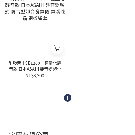
附發票｜SE1200｜輕量化靜
音款 日本ASAHI 靜音變頻式
防音型靜音發電機 電腦液晶.
NT$8,300
電漿螢幕
1
宇慶有限公司