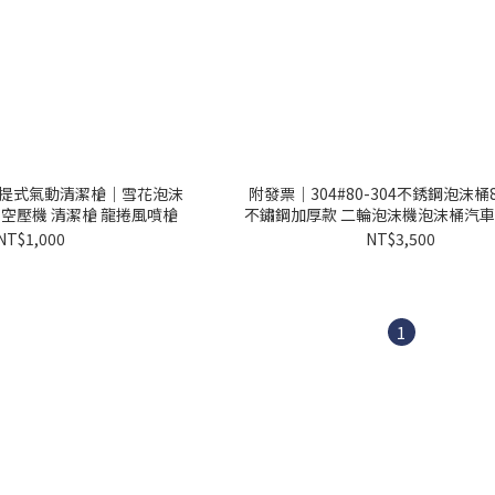
 手提式氣動清潔槍｜雪花泡沫
附發票｜304#80-304不銹鋼泡沫桶
 空壓機 清潔槍 龍捲風噴槍
不鏽鋼加厚款 二輪泡沫機泡沫桶汽
鏽鋼泡沫槍
NT$1,000
NT$3,500
1