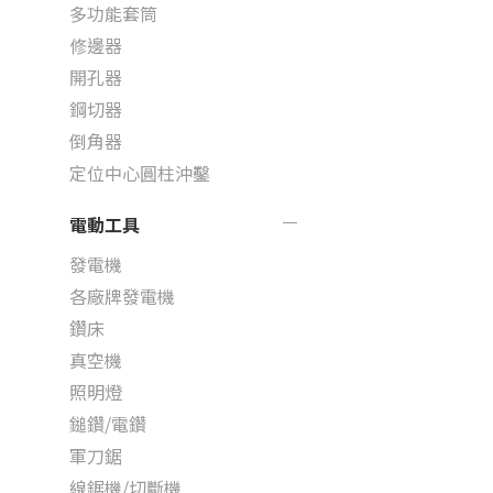
多功能套筒
修邊器
開孔器
鋼切器
倒角器
定位中心圓柱沖鑿
電動工具
發電機
各廠牌發電機
鑽床
真空機
照明燈
鎚鑽/電鑽
軍刀鋸
線鋸機/切斷機