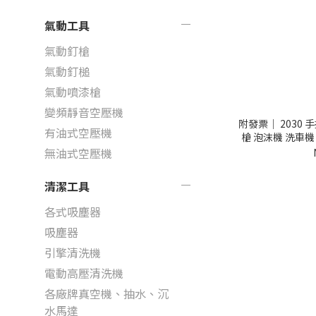
氣動工具
氣動釘槍
氣動釘槌
氣動噴漆槍
變頻靜音空壓機
附發票｜ 2030
有油式空壓機
槍 泡沫機 洗車機
無油式空壓機
清潔工具
各式吸塵器
吸塵器
引擎清洗機
電動高壓清洗機
各廠牌真空機、抽水、沉
水馬達