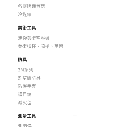
各廠牌通管器
冷煤錶
美術工具
迷你美術空壓機
美術噴杯、噴槍、筆架
防具
3M系列
割草機防具
防護手套
護目鏡
滅火毯
測量工具
測距儀