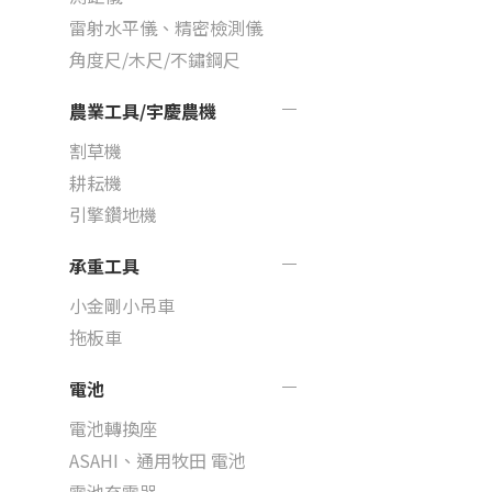
雷射水平儀、精密檢測儀
角度尺/木尺/不鏽鋼尺
農業工具/宇慶農機
割草機
耕耘機
引擎鑽地機
承重工具
小金剛小吊車
拖板車
電池
電池轉換座
ASAHI、通用牧田 電池