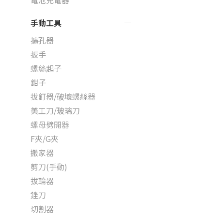
電池充電器
手動工具
擴孔器
扳手
螺絲起子
鉗子
拔釘器/破壞螺絲器
美工刀/玻璃刀
螺母劈開器
F夾/G夾
搬家器
剪刀(手動)
拔輪器
銼刀
切割器