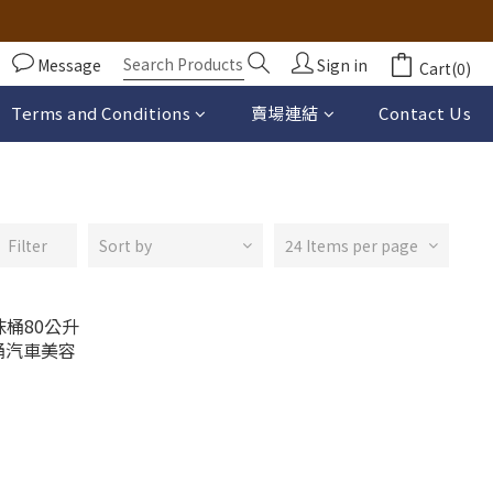
Message
Sign in
Cart(0)
Terms and Conditions
賣場連結
Contact Us
Filter
Sort by
24 Items per page