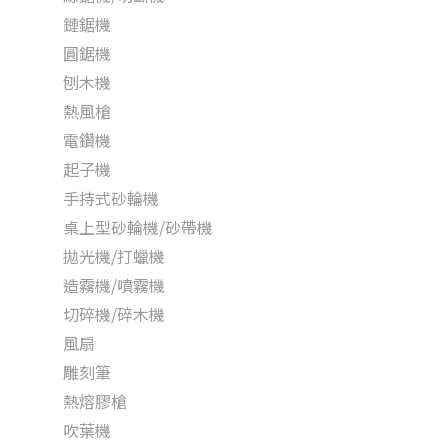
鏈鋸機
圓鋸機
刨木機
熱風槍
電鑽機
起子機
手持式砂輪機
桌上型砂輪機/砂帶機
拋光機/打蠟機
造霧機/噴霧機
切碎機/碎木機
風扇
雕刻筆
熱熔膠槍
吹葉機