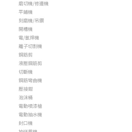
磨切機/修邊機
平鋪機
刻磨機/吊鑽
開槽機
電/氬焊機
離子切割機
鋼筋剪
液壓鋼筋剪
切斷機
鋼筋彎曲機
壓接鉗
泡沫桶
電動噴漆槍
電動抽水機
封口機
抽送風機