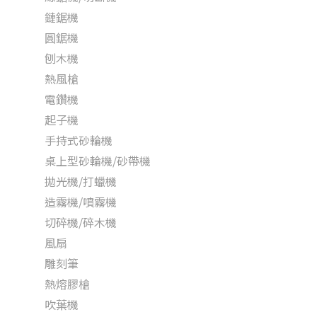
鏈鋸機
圓鋸機
刨木機
熱風槍
電鑽機
起子機
手持式砂輪機
桌上型砂輪機/砂帶機
拋光機/打蠟機
造霧機/噴霧機
切碎機/碎木機
風扇
雕刻筆
熱熔膠槍
吹葉機