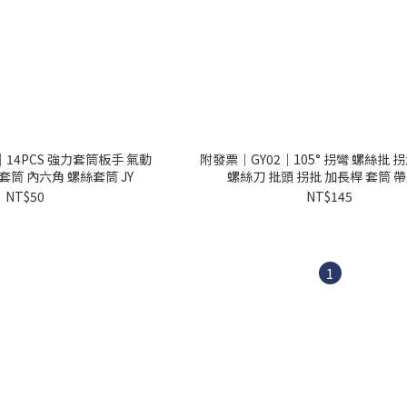
｜14PCS 強力套筒板手 氣動
附發票｜GY02｜105° 拐彎 螺絲批 
套筒 內六角 螺絲套筒 JY
螺絲刀 批頭 拐批 加長桿 套筒 
NT$50
NT$145
1