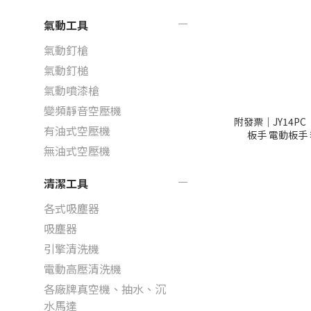
氣動工具
氣動釘槍
氣動釘槌
氣動噴漆槍
變頻靜音空壓機
附發票｜JY14PC
有油式空壓機
板手 電動板手 
無油式空壓機
清潔工具
各式吸塵器
吸塵器
引擎清洗機
電動高壓清洗機
各廠牌真空機、抽水、沉
水馬達