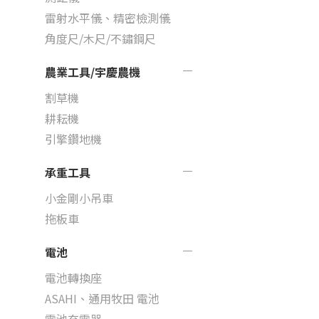
雷射水平儀、精密檢測儀
角度尺/木尺/不鏽鋼尺
農業工具/宇慶農機
割草機
耕耘機
引擎鑽地機
承重工具
小金剛小吊車
拖板車
電池
電池轉換座
ASAHI、通用牧田 電池