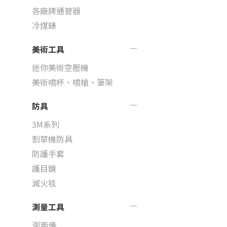
各廠牌通管器
冷煤錶
美術工具
迷你美術空壓機
美術噴杯、噴槍、筆架
防具
3M系列
割草機防具
防護手套
護目鏡
滅火毯
測量工具
測距儀