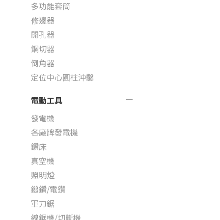
多功能套筒
修邊器
開孔器
鋼切器
倒角器
定位中心圓柱沖鑿
電動工具
發電機
各廠牌發電機
鑽床
真空機
照明燈
鎚鑽/電鑽
軍刀鋸
線鋸機/切斷機