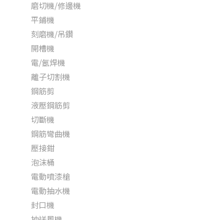
磨切機/修邊機
平鋪機
刻磨機/吊鑽
開槽機
電/氬焊機
離子切割機
鋼筋剪
液壓鋼筋剪
切斷機
鋼筋彎曲機
壓接鉗
泡沫桶
電動噴漆槍
電動抽水機
封口機
抽送風機