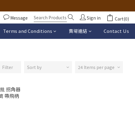
Message
Sign in
Cart(0)
Terms and Conditions
賣場連結
Contact Us
Filter
Sort by
24 Items per page