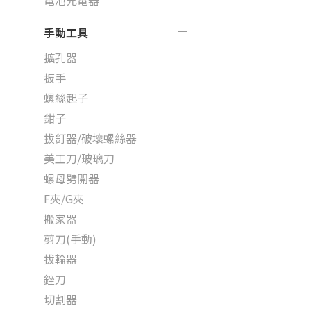
電池充電器
手動工具
擴孔器
扳手
螺絲起子
鉗子
拔釘器/破壞螺絲器
美工刀/玻璃刀
螺母劈開器
F夾/G夾
搬家器
剪刀(手動)
拔輪器
銼刀
切割器