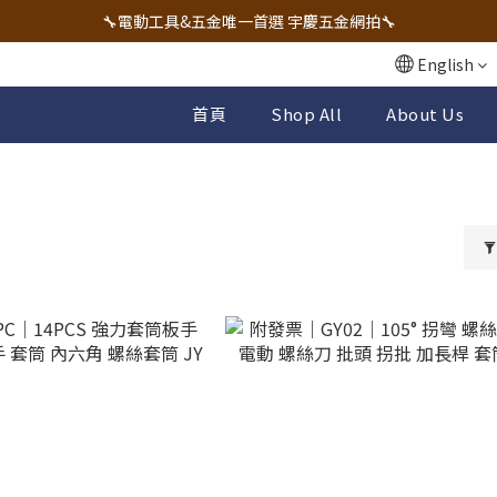
🔧電動工具&五金唯一首選 宇慶五金網拍🔧
🔧電動工具&五金唯一首選 宇慶五金網拍🔧
全台五金工具最低價✌️實體店面有保障💪
English
配有專業維修部門🔧品質保修一年📌
首頁
Shop All
About Us
🔧電動工具&五金唯一首選 宇慶五金網拍🔧
筒