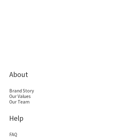
About
Brand Story
Our Values
Our Team
Help
FAQ