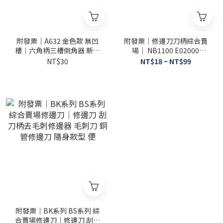
附發票｜A632 金色款 無凹
附發票｜修邊刀刀柄綜合賣
槽｜六角柄三槽倒角器 新款
場｜ NB1100 E02000
倒角工具 外倒角器磨角修邊
NG1000 銅管修邊刀 隨身款
NT$30
NT$18 ~ NT$99
除外刺 適合各種夾頭
型 不含刀片
附發票｜BK系列 BS系列 綜
合賣場修邊刀｜修邊刀 刮刀