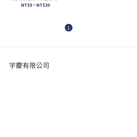
柄去毛刺修邊器 毛刺刀 銅管
NT$9 ~ NT$39
修邊刀 隨身款型 便
1
宇慶有限公司