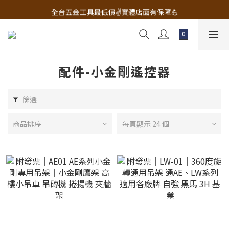
🔧電動工具&五金唯一首選 宇慶五金網拍🔧
全台五金工具最低價✌️實體店面有保障💪
配有專業維修部門🔧品質保修一年📌
🔧電動工具&五金唯一首選 宇慶五金網拍🔧
配件-小金剛遙控器
篩選
商品排序
每頁顯示 24 個