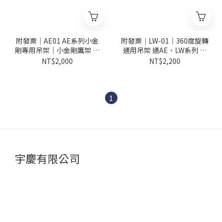
附發票｜AE01 AE系列小金
附發票｜LW-01｜360度旋轉
剛專用吊架｜小金剛鷹架 高
通用吊架 通AE、LW系列 適
樓小吊車 吊磚機 捲揚機 夾牆
用各廠牌 自強 黑馬 3H 基業
NT$2,000
NT$2,200
架
1
宇慶有限公司