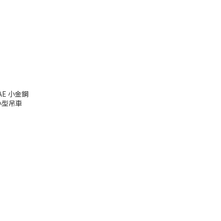
AE 小金鋼
小型吊車