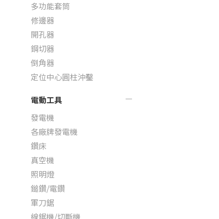
多功能套筒
修邊器
開孔器
鋼切器
倒角器
定位中心圓柱沖鑿
電動工具
發電機
各廠牌發電機
鑽床
真空機
照明燈
鎚鑽/電鑽
軍刀鋸
線鋸機/切斷機