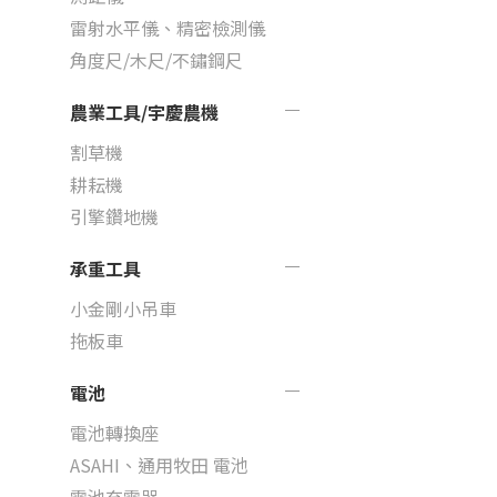
雷射水平儀、精密檢測儀
角度尺/木尺/不鏽鋼尺
農業工具/宇慶農機
割草機
耕耘機
引擎鑽地機
承重工具
小金剛小吊車
拖板車
電池
電池轉換座
ASAHI、通用牧田 電池