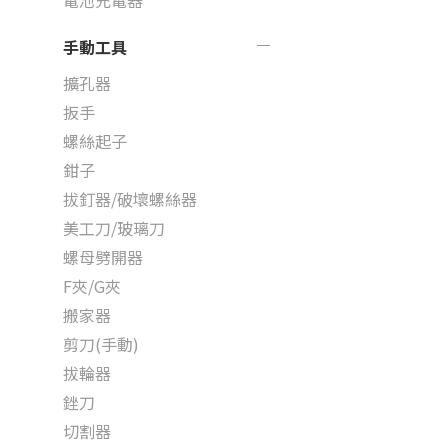
電池充電器
手動工具
擴孔器
扳手
螺絲起子
鉗子
拔釘器/破壞螺絲器
美工刀/玻璃刀
螺母劈開器
F夾/G夾
搬家器
剪刀(手動)
拔輪器
銼刀
切割器