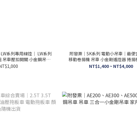
-LW系列專用線控｜ LW系列
附發票｜SK系列 電動小吊車｜最便
組 吊車壓扣開關 小金鋼吊車
移動卷揚機 吊車 小金剛遙控器 捲揚
控制線組
控器
NT$1,000
NT$1,400 ~ NT$4,000