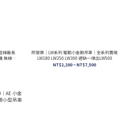
宜線最長
附發票｜LW系列 電動小金剛吊車｜全系列賣場
機 無線遙
LW180 LW250 LW300 遇缺一律出LW500
NT$2,200 ~ NT$7,500