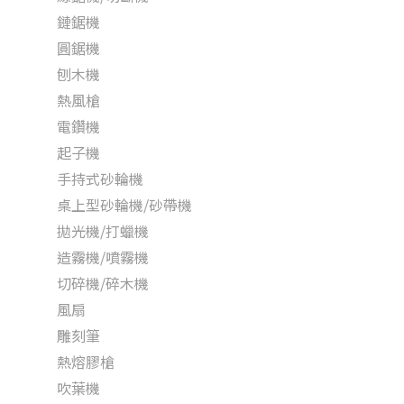
鏈鋸機
圓鋸機
刨木機
熱風槍
電鑽機
起子機
手持式砂輪機
桌上型砂輪機/砂帶機
拋光機/打蠟機
造霧機/噴霧機
切碎機/碎木機
風扇
雕刻筆
熱熔膠槍
吹葉機