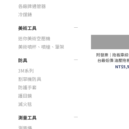
各廠牌通管器
冷煤錶
美術工具
迷你美術空壓機
美術噴杯、噴槍、筆架
附發票｜拖板車綜合賣場
防具
台最低價 油壓拖
NT$5,5
3M系列
割草機防具
防護手套
護目鏡
滅火毯
測量工具
測距儀