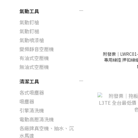
氣動工具
氣動釘槍
氣動釘槌
氣動噴漆槍
變頻靜音空壓機
附發票｜LWRC01
有油式空壓機
專用線控 押扣線
無油式空壓機
清潔工具
各式吸塵器
吸塵器
引擎清洗機
電動高壓清洗機
各廠牌真空機、抽水、沉
水馬達