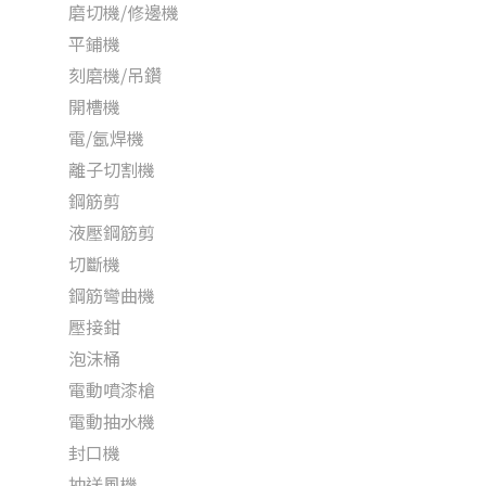
磨切機/修邊機
平鋪機
刻磨機/吊鑽
開槽機
電/氬焊機
離子切割機
鋼筋剪
液壓鋼筋剪
切斷機
鋼筋彎曲機
壓接鉗
泡沫桶
電動噴漆槍
電動抽水機
封口機
抽送風機