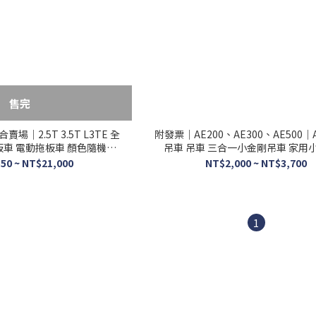
售完
｜2.5T 3.5T L3TE 全
附發票｜AE200、AE300、AE500｜
板車 電動拖板車 顏色隨機出
吊車 吊車 三合一小金剛吊車 家用
貨
50 ~ NT$21,000
NT$2,000 ~ NT$3,700
1