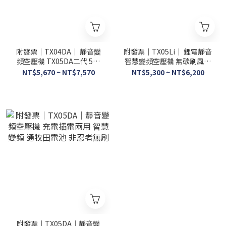
附發票｜TX04DA｜ 靜音變
附發票｜TX05Li｜ 鋰電靜音
頻空壓機 TX05DA二代 5公
智慧變頻空壓機 無碳刷風車
升小型木工噴涂打氣 非忍者
壽命效率高 通用牧田18V 非
NT$5,670 ~ NT$7,570
NT$5,300 ~ NT$6,200
無刷
忍者無刷
附發票｜TX05DA｜靜音變