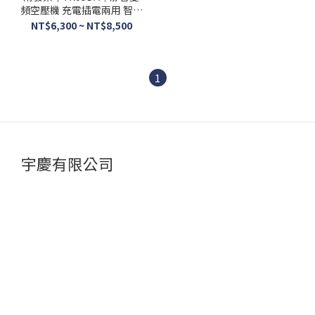
頻空壓機 充電插電兩用 智慧
變頻 通牧田電池 非忍者無刷
NT$6,300 ~ NT$8,500
1
宇慶有限公司