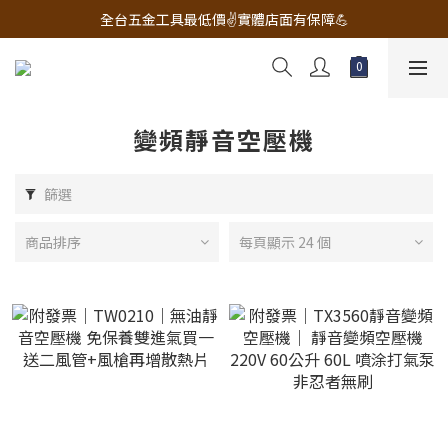
🔧電動工具&五金唯一首選 宇慶五金網拍🔧
全台五金工具最低價✌️實體店面有保障💪
配有專業維修部門🔧品質保修一年📌
🔧電動工具&五金唯一首選 宇慶五金網拍🔧
變頻靜音空壓機
篩選
商品排序
每頁顯示 24 個