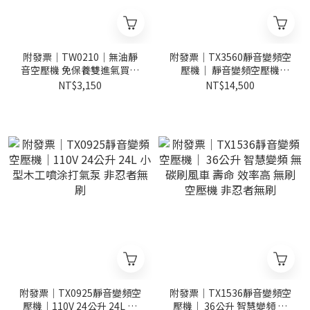
附發票｜TW0210｜無油靜
附發票｜TX3560靜音變頻空
音空壓機 免保養雙進氣買一
壓機｜ 靜音變頻空壓機
送二風管+風槍再增散熱片
220V 60公升 60L 噴涂打氣
NT$3,150
NT$14,500
泵 非忍者無刷
附發票｜TX0925靜音變頻空
附發票｜TX1536靜音變頻空
壓機｜110V 24公升 24L 小
壓機｜ 36公升 智慧變頻 無