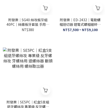
附發票｜SG40 絲攻板牙組
附發票｜ED-2432｜電動螺
40PC｜絲錐板牙套裝 手用絲
帽迫切器 鋰電式螺帽破碎機
攻扳手 板牙 公制絲攻組合套
螺帽破壞器螺母分離器生銹
NT$380
NT$7,500 ~ NT$9,100
裝 款式隨機出貨
破壞破碎機螺帽卡死生鏽螺
母
附發票｜SE5PC｜紅盒5支組
退牙螺絲攻 專業級 反牙螺絲