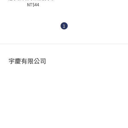
攻 牙螺絲用 退螺絲器 斷頭螺
NT$44
絲用 螺絲取出器
1
宇慶有限公司