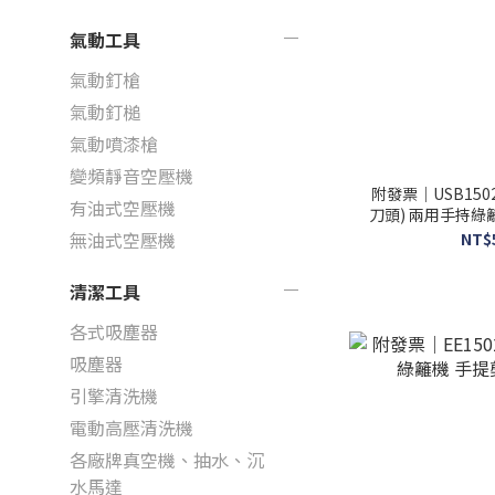
氣動工具
氣動釘槍
氣動釘槌
氣動噴漆槍
變頻靜音空壓機
附發票｜USB1502
有油式空壓機
刀頭) 兩用手持綠
無油式空壓機
NT$
清潔工具
各式吸塵器
吸塵器
引擎清洗機
電動高壓清洗機
各廠牌真空機、抽水、沉
水馬達