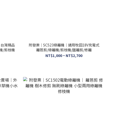
｜台灣精品
附發票｜SC523綠籬機｜通用牧田18V充電式
機/剪枝機
籬笆剪/綠籬機/剪枝機/圍籬剪/修籬
NT$1,000 ~ NT$2,700