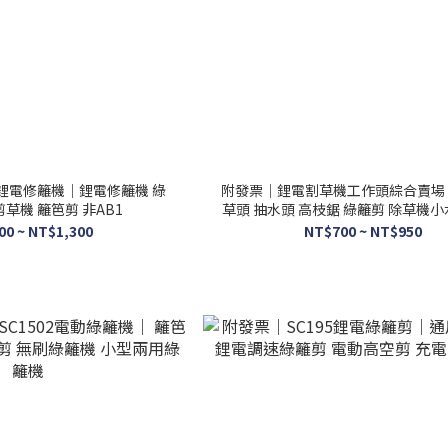
2鋰電修籬機｜鋰電修籬機 綠
附發票｜鋰電割草機工作頭綜合賣場
草機 籬笆剪 非AB1
草頭 抽水頭 高枝鋸 綠籬剪 除草機小
剪
00 ~ NT$1,300
NT$700 ~ NT$950