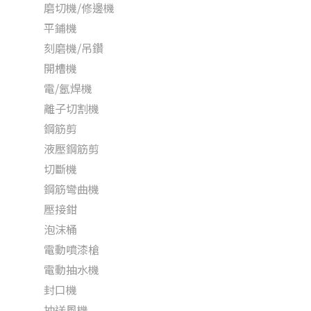
磨切機/修邊機
平鋪機
刻磨機/吊鑽
開槽機
電/氬焊機
離子切割機
鋼筋剪
液壓鋼筋剪
切斷機
鋼筋彎曲機
壓接鉗
泡沫桶
電動噴漆槍
電動抽水機
封口機
抽送風機