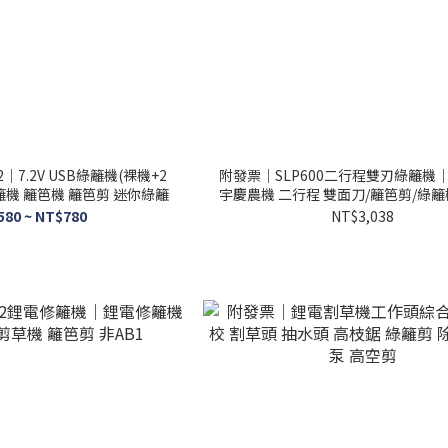
｜7.2V USB綠籬機(裸機+2
附發票｜SLP600二行程雙刃綠籬機
籬機 籬笆機 籬笆剪 迷你綠籬
宇慶農機 二行程 雙面刀/籬笆剪/綠籬
580 ~ NT$780
NT$3,038