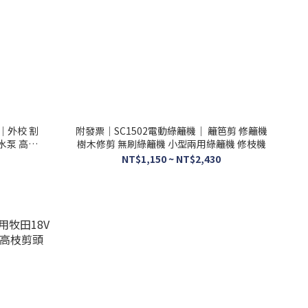
｜外校 割
附發票｜SC1502電動綠籬機｜ 籬笆剪 修籬機
水泵 高空
樹木修剪 無刷綠籬機 小型兩用綠籬機 修枝機
NT$1,150 ~ NT$2,430