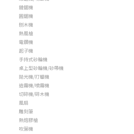
鏈鋸機
圓鋸機
刨木機
熱風槍
電鑽機
起子機
手持式砂輪機
桌上型砂輪機/砂帶機
拋光機/打蠟機
造霧機/噴霧機
切碎機/碎木機
風扇
雕刻筆
熱熔膠槍
吹葉機