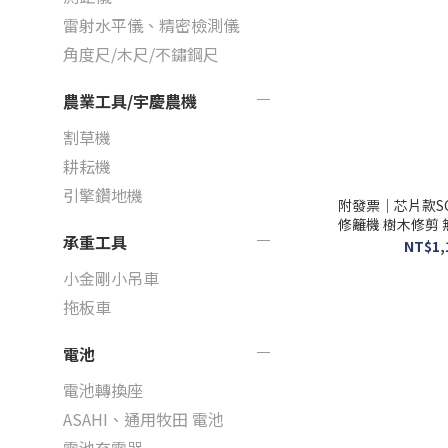
雷射水平儀、精密檢測儀
角度尺/木尺/不鏽鋼尺
農業工具/宇慶農機
割草機
耕耘機
引擎鑽地機
附發票｜芯片款SC
修籬機 樹木修剪
承重工具
NT$1,
小金剛小吊車
拖板車
電池
電池轉換座
ASAHI、通用牧田 電池