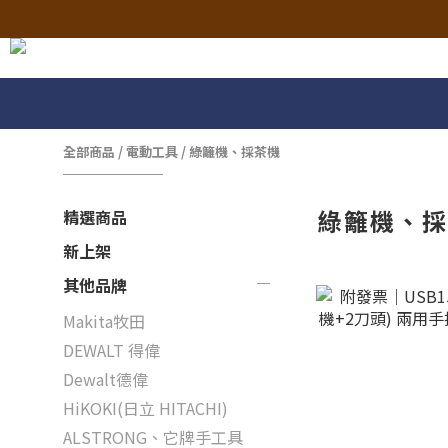
全部商品
/
電動工具
/
綠籬機、採茶機
綠籬機、
精選商品
新上架
其他品牌
Makita牧田
DEWALT 得偉
Dewalt德偉
HiKOKI(日立 HITACHI)
ALSTRONG、它牌手工具