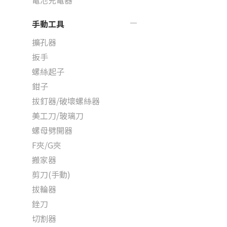
電池充電器
手動工具
擴孔器
扳手
螺絲起子
鉗子
拔釘器/破壞螺絲器
美工刀/玻璃刀
螺母劈開器
F夾/G夾
搬家器
剪刀(手動)
拔輪器
銼刀
切割器