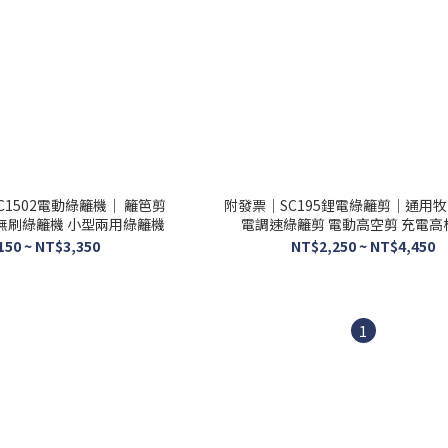
1502電動綠籬機｜ 籬笆剪
附發票｜SC195鋰電綠籬剪｜通用牧田
 無刷綠籬機 小型兩用綠籬機
電調速綠籬剪 電動高空剪 充電高
150 ~ NT$3,350
NT$2,250 ~ NT$4,450
1