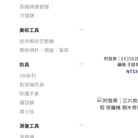
各廠牌通管器
冷煤錶
美術工具
迷你美術空壓機
美術噴杯、噴槍、筆架
附發票｜EE150
防具
籬機 手提剪
NT$3
3M系列
割草機防具
防護手套
護目鏡
滅火毯
測量工具
測距儀