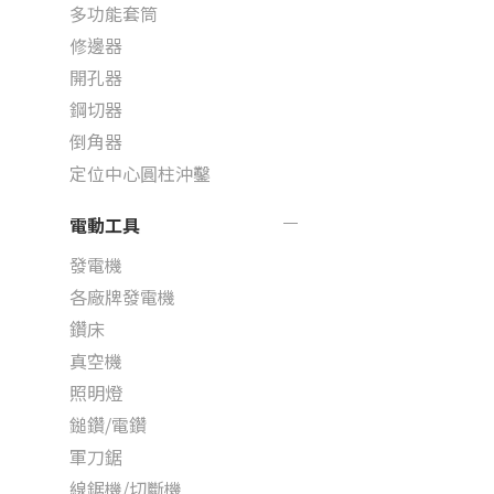
多功能套筒
修邊器
開孔器
鋼切器
倒角器
定位中心圓柱沖鑿
電動工具
發電機
各廠牌發電機
鑽床
真空機
照明燈
鎚鑽/電鑽
軍刀鋸
線鋸機/切斷機