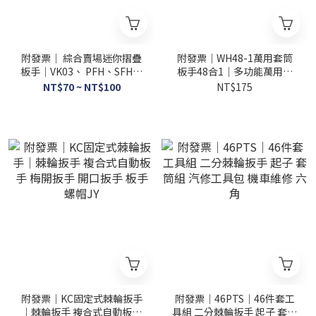
附發票｜ 綜合賣場迷你摺疊
附發票｜WH48-1萬用套筒
板手｜VK03、 PFH、SFH六
板手48合1｜多功能萬用套
角扳手 球頭 星型 折合扳手
筒扳手 多頭外六角套筒 360
NT$70 ~ NT$100
NT$175
度旋轉防滑扳手
附發票｜KC固定式棘輪扳手
附發票｜46PTS｜46件套工
｜棘輪扳手 複合式自動板手
具組 二分棘輪扳手 起子 套筒