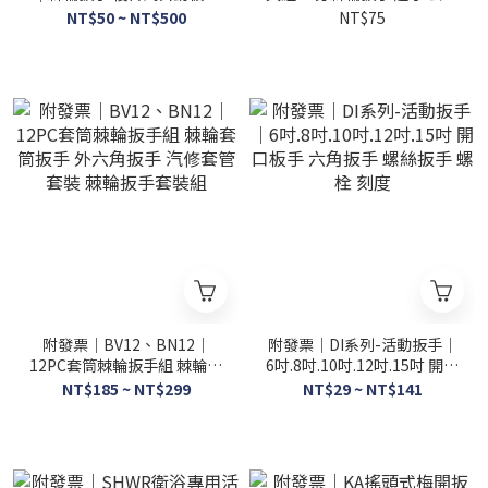
梅開扳手 開口扳手 板手 螺帽
組 汽修工具包 機車維修 六角
NT$50 ~ NT$500
NT$75
JY
附發票｜BV12、BN12｜
附發票｜DI系列-活動扳手｜
12PC套筒棘輪扳手組 棘輪套
6吋.8吋.10吋.12吋.15吋 開口
筒扳手 外六角扳手 汽修套管
板手 六角扳手 螺絲扳手 螺栓
NT$185 ~ NT$299
NT$29 ~ NT$141
套裝 棘輪扳手套裝組
刻度