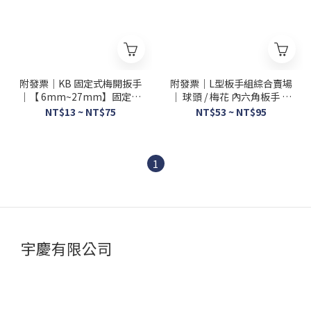
附發票｜KB 固定式梅開扳手
附發票｜L型板手組綜合賣場
｜【 6mm~27mm】固定扳
｜ 球頭 / 梅花 內六角板手 六
手 複合式自動板手 梅開扳手
角板手組 L型板手組 SBH、
NT$13 ~ NT$75
NT$53 ~ NT$95
開口扳手 板手
LBH、LPB
1
宇慶有限公司