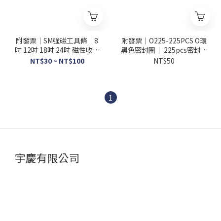
附發票｜SM強磁工具條｜8
附發票｜O225-225PCS O環
吋 12吋 18吋 24吋 磁性收納
黑色密封圈｜ 225pcs密封圈
器 強磁工具 收納架 五金工具
機修配件密封膠圈O型圈 JY
NT$30 ~ NT$100
NT$50
收納 磁力條
1
宇慶有限公司