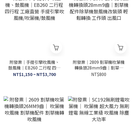
附發票｜手提引擎吹風機、
附發票｜2809 割草機吹葉機
鼓風機｜EB260 二行程 四行
轉換頭28mm9齒｜割草機
程 工廠直營 手提引擎吹風
配件除草機鼓風機改裝頭 輕
NT$1,150 ~ NT$3,700
NT$800
機/吹葉機/鼓風機
鬆轉換 工作頭 出風口