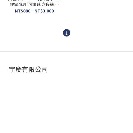
鋰電 無刷 可調速 六段速 鼓
風機吹風機 吹塵落葉 通牧田
NT$880 ~ NT$3,080
電池
1
宇慶有限公司