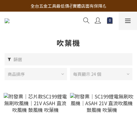
🔧電動工具&五金唯一首選 宇慶五金網拍🔧
全台五金工具最低價✌️實體店面有保障💪
配有專業維修部門🔧品質保修一年📌
🔧電動工具&五金唯一首選 宇慶五金網拍🔧
吹葉機
篩選
商品排序
每頁顯示 24 個