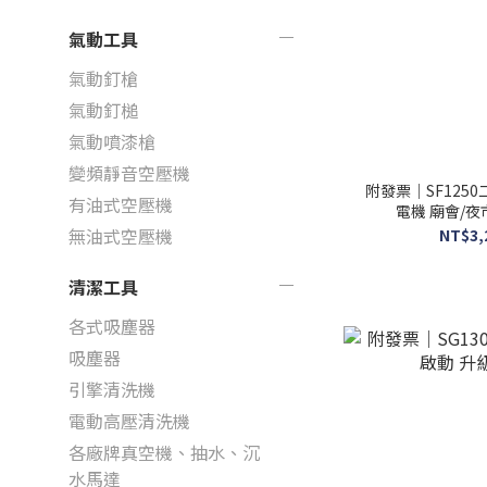
氣動工具
氣動釘槍
氣動釘槌
氣動噴漆槍
變頻靜音空壓機
附發票｜SF1250
有油式空壓機
電機 廟會/夜
無油式空壓機
NT$3,
清潔工具
各式吸塵器
吸塵器
引擎清洗機
電動高壓清洗機
各廠牌真空機、抽水、沉
水馬達