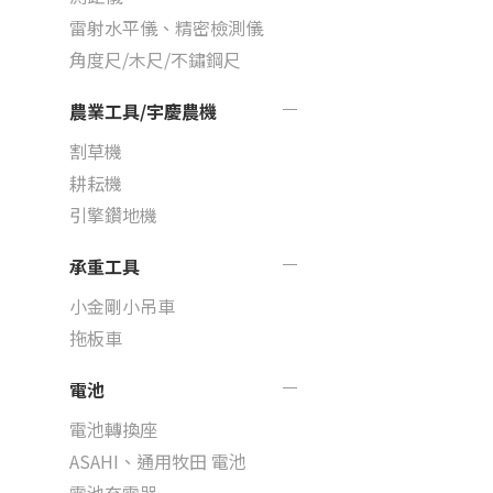
雷射水平儀、精密檢測儀
角度尺/木尺/不鏽鋼尺
農業工具/宇慶農機
割草機
耕耘機
引擎鑽地機
承重工具
小金剛小吊車
拖板車
電池
電池轉換座
ASAHI、通用牧田 電池