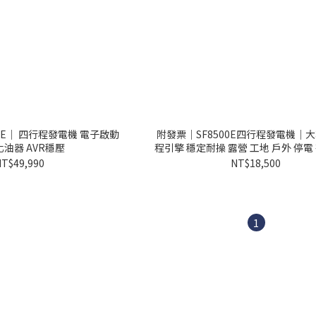
｜ 四行程發電機 電子啟動
附發票｜SF8500E四行程發電機｜
油器 AVR穩壓
程引擎 穩定耐操 露營 工地 戶外 停電
市集
T$49,990
NT$18,500
1