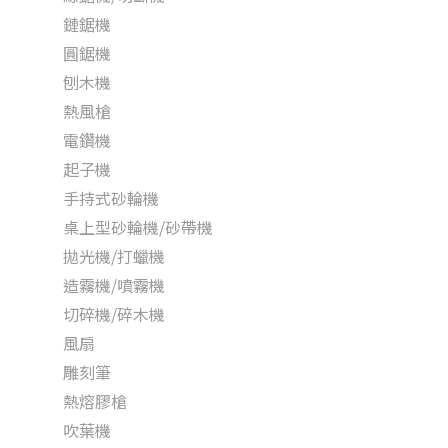
鏈鋸機
圓鋸機
刨木機
熱風槍
電鑽機
起子機
手持式砂輪機
桌上型砂輪機/砂帶機
拋光機/打蠟機
造霧機/噴霧機
切碎機/碎木機
風扇
雕刻筆
熱熔膠槍
吹葉機