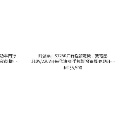
大功率四行
附發票｜S1250四行程發電機｜雙電壓
 夜市 攤車
110V/220V升級化油器 手拉款 發電機 遇缺升級
SE1350
NT$5,500