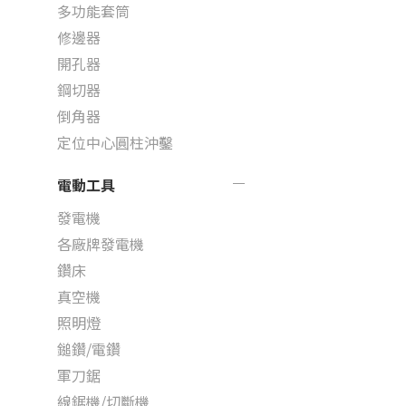
多功能套筒
修邊器
開孔器
鋼切器
倒角器
定位中心圓柱沖鑿
電動工具
發電機
各廠牌發電機
鑽床
真空機
照明燈
鎚鑽/電鑽
軍刀鋸
線鋸機/切斷機