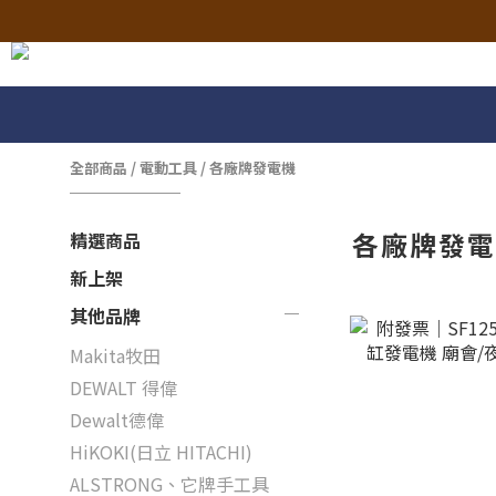
全部商品
/
電動工具
/
各廠牌發電機
各廠牌發
精選商品
新上架
其他品牌
Makita牧田
DEWALT 得偉
Dewalt德偉
HiKOKI(日立 HITACHI)
ALSTRONG、它牌手工具