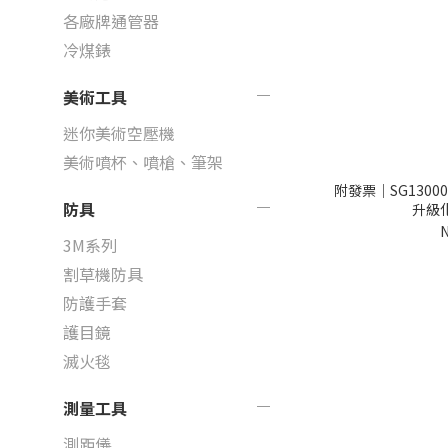
各廠牌通管器
冷煤錶
美術工具
迷你美術空壓機
美術噴杯、噴槍、筆架
附發票｜SG13000E
防具
升級化
N
3M系列
割草機防具
防護手套
護目鏡
滅火毯
測量工具
測距儀