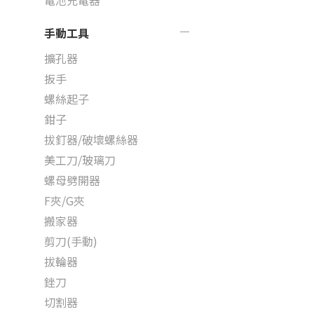
電池充電器
手動工具
擴孔器
扳手
螺絲起子
鉗子
拔釘器/破壞螺絲器
美工刀/玻璃刀
螺母劈開器
F夾/G夾
搬家器
剪刀(手動)
拔輪器
銼刀
切割器