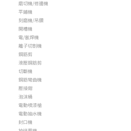
磨切機/修邊機
平鋪機
刻磨機/吊鑽
開槽機
電/氬焊機
離子切割機
鋼筋剪
液壓鋼筋剪
切斷機
鋼筋彎曲機
壓接鉗
泡沫桶
電動噴漆槍
電動抽水機
封口機
抽送風機