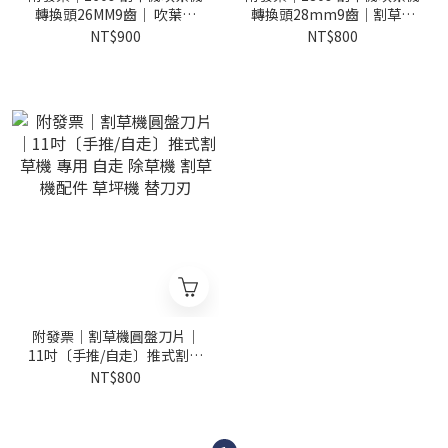
轉換頭26MM9齒｜ 吹葉機
轉換頭28mm9齒｜割草機
吹風機 割草機配件 割草機轉
配件除草機鼓風機改裝頭 輕
NT$900
NT$800
吹風機
鬆轉換 工作頭 出風口
附發票｜割草機圓盤刀片｜
11吋〔手推/自走〕推式割草
機 專用 自走 除草機 割草機
NT$800
配件 草坪機 替刀刃