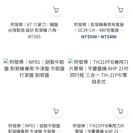
附發票｜6T 六葉刀｜鋼盤
附發票｜割草機專用充電器
台灣製造 設計 割草機 六角刀
｜SE24-CH、48V充電器 適
片 6葉刀 6角刀片 飛葉刀片
用SE25、SE20、SE30、
NT$65
NT$500 ~ NT$800
除草機 JY
SE30Y
附發票｜NP01｜鋁製牛筋盤
附發票｜TH21PFB專用刀片
割草機專用 牛津盤 牛筋盤 打
賣場｜宇慶農機 6HP 21吋