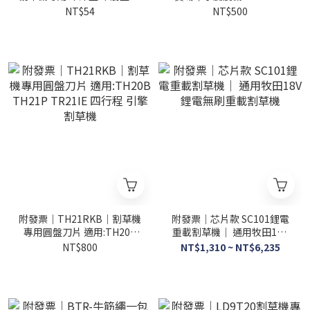
草盤 割草盤
四行程 三合一 TH-21P引擎
NT$54
NT$500
自走式
附發票｜TH21RKB｜割草機
附發票｜芯片款 SC101鋰電
專用圓盤刀片 適用:TH20B
重載割草機｜ 通用牧田18V
TH21P TR21IE 四行程 引擎
鋰電無刷重載割草機
NT$800
NT$1,310 ~ NT$6,235
割草機