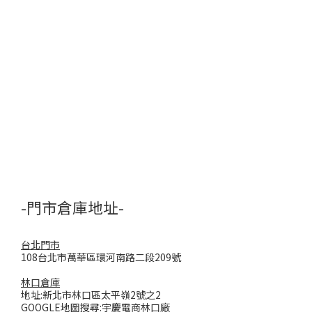
-門市倉庫地址-
台北門市
108台北市萬華區環河南路二段209號
林口倉庫
地址:新北市林口區太平嶺2號之2
GOOGLE地圖搜尋:宇慶電商林口廠