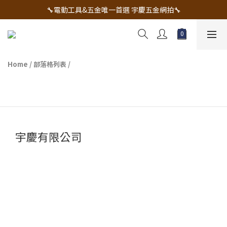
🔧電動工具&五金唯一首選 宇慶五金網拍🔧
🔧電動工具&五金唯一首選 宇慶五金網拍🔧
全台五金工具最低價✌️實體店面有保障💪
配有專業維修部門🔧品質保修一年📌
Home
/
部落格列表
/
🔧電動工具&五金唯一首選 宇慶五金網拍🔧
宇慶有限公司