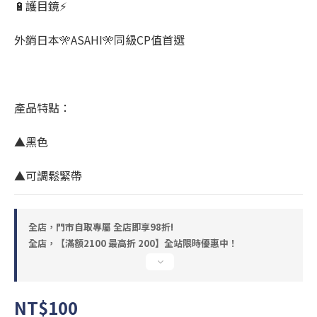
🔋護目鏡⚡
外銷日本🎌ASAHI🎌同級CP值首選
產品特點：
▲黑色
▲可調鬆緊帶
全店，門市自取專屬 全店即享98折!
全店，【滿額2100 最高折 200】全站限時優惠中！
NT$100