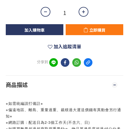
加入購物車
立即購買
加入追蹤清單
分享到
商品描述
※如需統編請打備註※
※偏遠地區、離島、重量過重、裁積過大運送價錢有異動會另行通
知※
※網路訂購：配送日為2-3個工作天(不含六、日)
※如購買數量超過超商取貨重量5kg、物品單邊長度超過45公分者