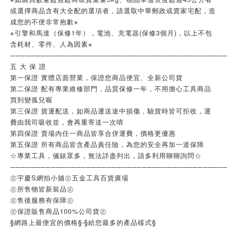
或選擇商品含有大全配的選項者，請選取中華郵政或賣家宅配，造
成您的不便非常抱歉※
※引擎和馬達（保修1年），電池、充電器(保修3個月)，以上不包
含耗材、零件、人為因素※
──────────────────────────────────────────
五 大 保 證
第一保證 實體店面營業，保證您商品便宜、全新公司貨
第二保證 配有專業維修部門，品質保修一年，不用擔心工具商品
買到變孤兒喔
第三保證 貨運配送，如商品運送途中損傷，驗貨時皆可拒收，運
費由我司吸收並，會再重寄送一次唷
第四保證 賣場內任一商品皆享合併運費，價格更優惠
第五保證 所有商品皆含產品責任險，為您的安全再加一道保障
☆專業工具，儀錶眾多，無法詳盡列出，請多利用聊聊詢問☆
──────────────────────────────────────────
㊣宇慶S網拍小舖㊣五金工具百貨廣場
㊣所售物皆新裝品㊣
㊣售後服務有保障㊣
㊣保證販售商品100%公司貨㊣
§網路上最便宜的價格§‧§給您最多的產品樣式§