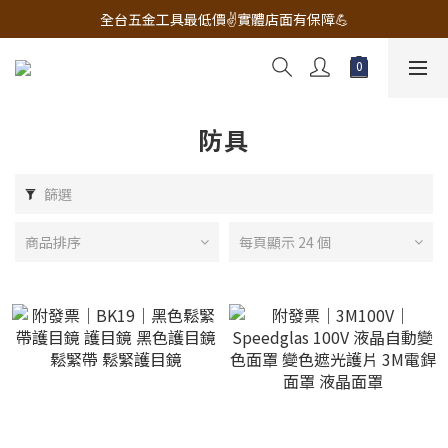
🔧電動工具&五金唯一首選 宇慶五金網拍🔧
全台五金工具最低價✌️實體店面有保障💪
配有專業維修部門🔧品質保修一年📌
🔧電動工具&五金唯一首選 宇慶五金網拍🔧
防具
篩選
商品排序
每頁顯示 24 個