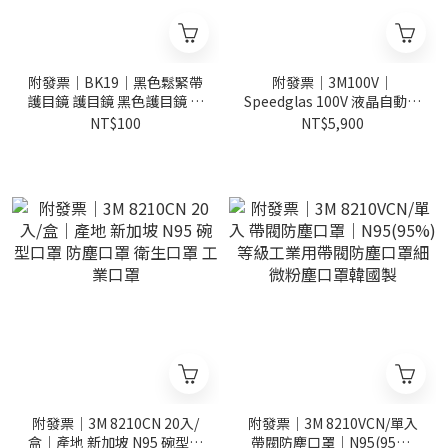
附發票｜BK19｜黑色鬆緊帶
附發票｜3M100V｜
護目鏡 護目鏡 黑色護目鏡 鬆
Speedglas 100V 液晶自動變
緊帶 鬆緊護目鏡
色面罩 變色遮光護片 3M電
NT$100
NT$5,900
銲面罩 液晶面罩
附發票｜3M 8210CN 20入/
附發票｜3M 8210VCN/單入
盒｜產地 新加坡 N95 碗型口
帶閥防塵口罩｜N95(95%)