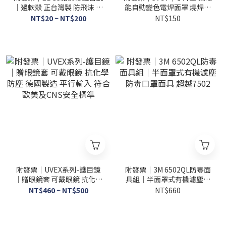
｜邊軟殼 正台灣製 防飛沫 氣
能自動變色電焊面罩 燒焊防
透安全眼鏡工作防塵防護 阻
護氬弧焊面罩 頭戴式焊帽焊
NT$20 ~ NT$200
NT$150
隔異物 抗高溫
接焊工面罩 焊接面罩
附發票｜UVEX系列-護目鏡
附發票｜3M 6502QL防毒面
｜贈眼鏡套 可戴眼鏡 抗化學
具組｜半面罩式有機濾塵防
防塵 德國製造 平行輸入 符合
毒口罩面具 超越7502
NT$460 ~ NT$500
NT$660
歐美及CNS安全標準