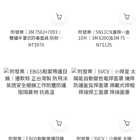
附發票｜3M 7502+7093｜
附發票｜5N11CN濾棉一盒
雙罐半罩式防毒面具 防粉塵
10片｜3M 6200及3M 7502
3M5N11 6006濾毒罐 台灣
及3M 6800及3M 6502QL適
NT$970
NT$125
附發票｜EBGS鬆緊帶護目鏡
附發票｜SVCV｜小焊星 太陽