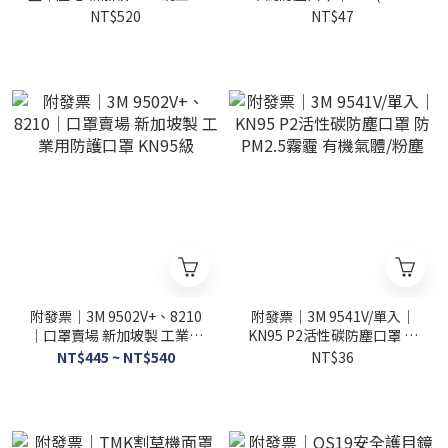
罩 防塵口罩 衛生口罩 工業口
等級工業用帶閥防塵口罩細
NT$520
NT$47
罩
微粉塵口罩韓國製
附發票｜3M 9502V+、8210
附發票｜3M 9541V/單入｜
｜口罩賣場 新加坡製 工業用
KN95 P2活性碳防塵口罩 防
防護口罩 KN95級
PM2.5霧霾 有機氣體/粉塵
NT$445 ~ NT$540
NT$36