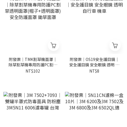
附發票｜TMK割草機面罩｜
附發票｜OS19安全護目鏡｜
除草割草機專用防護PC割草
安全護目鏡 安全眼鏡 透明 自
透明面罩(帽子+透明面罩) 安
行車 機車
NT$102
NT$8
全防護面罩 鋤草面罩