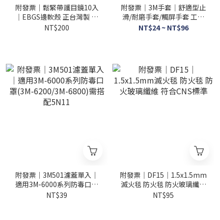
附發票｜鬆緊帶護目鏡10入
附發票｜3M手套｜舒適型止
｜EBGS邊軟殼 正台灣製 防
滑/耐磨手套/觸屏手套 工作
飛沫 氣透安全眼鏡工作防塵,
手套 透氣排汗 車輛安全維修
NT$200
NT$24 ~ NT$96
防護 阻隔異物
防割 3MTG
附發票｜3M501濾蓋單入｜
附發票｜DF15｜1.5x1.5mm
適用3M-6000系列防毒口罩
滅火毯 防火毯 防火玻璃纖維
(3M-6200/3M-6800)需搭配
符合CNS標準
NT$39
NT$95
5N11