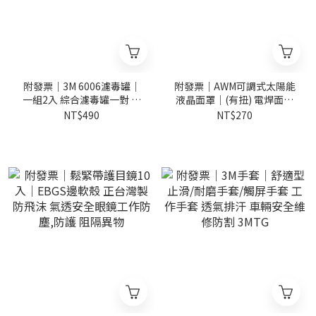
附發票｜3M 6006濾毒罐｜
附發票｜AWM可調式太陽能
一組2入 綜合濾毒罐一對 產
液晶面罩｜(有扭) 電焊面罩
地-韓國 3M 6200/6800 防毒
焊接面罩 護目鏡 氬焊/CO2/
NT$490
NT$270
面具專用
電離子 自動變光