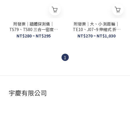
附發票｜牆體探測儀｜
附發票｜大、小 測距輪｜
TS79、TS80 三合一密度探
TE10、J07~9 伸縮式 折疊
測器 金屬探測器 金屬探測器
式 把手歸零 車距輪 支撐架
NT$280 ~ NT$295
NT$270 ~ NT$1,030
木柱 電壓 密度 木材
便攜式 警察用款
1
宇慶有限公司