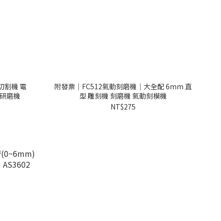
切割機 電
附發票｜FC512氣動刻磨機｜大全配 6mm 直
光機 研磨機
型 雕刻機 刻磨機 氣動刻模機
NT$275