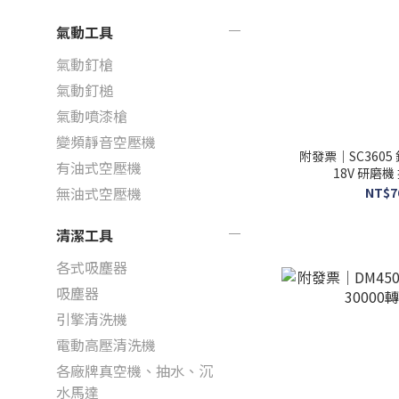
氣動工具
氣動釘槍
氣動釘槌
氣動噴漆槍
變頻靜音空壓機
附發票｜SC360
有油式空壓機
18V 研
無油式空壓機
NT$7
清潔工具
各式吸塵器
吸塵器
引擎清洗機
電動高壓清洗機
各廠牌真空機、抽水、沉
水馬達