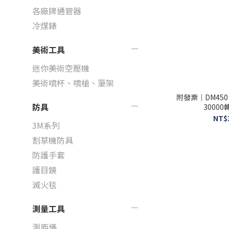
各廠牌通管器
冷煤錶
美術工具
迷你美術空壓機
美術噴杯、噴槍、筆架
附發票｜DM45
防具
3000
NT$
3M系列
割草機防具
防護手套
護目鏡
滅火毯
測量工具
測距儀