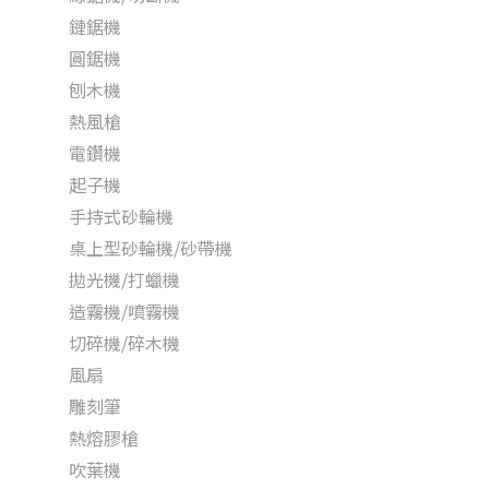
鏈鋸機
圓鋸機
刨木機
熱風槍
電鑽機
起子機
手持式砂輪機
桌上型砂輪機/砂帶機
拋光機/打蠟機
造霧機/噴霧機
切碎機/碎木機
風扇
雕刻筆
熱熔膠槍
吹葉機