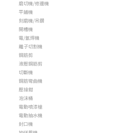
磨切機/修邊機
平鋪機
刻磨機/吊鑽
開槽機
電/氬焊機
離子切割機
鋼筋剪
液壓鋼筋剪
切斷機
鋼筋彎曲機
壓接鉗
泡沫桶
電動噴漆槍
電動抽水機
封口機
抽送風機