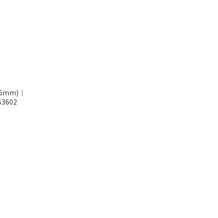
6mm)｜
3602