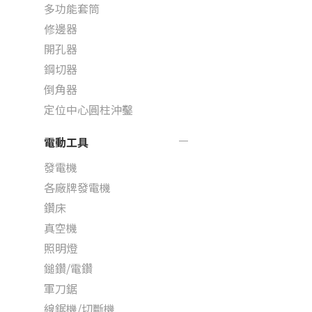
多功能套筒
修邊器
開孔器
鋼切器
倒角器
定位中心圓柱沖鑿
電動工具
發電機
各廠牌發電機
鑽床
真空機
照明燈
鎚鑽/電鑽
軍刀鋸
線鋸機/切斷機