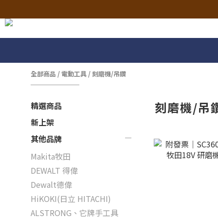
全部商品
/
電動工具
/
刻磨機/吊鑽
刻磨機/吊
精選商品
新上架
其他品牌
Makita牧田
DEWALT 得偉
Dewalt德偉
HiKOKI(日立 HITACHI)
ALSTRONG、它牌手工具