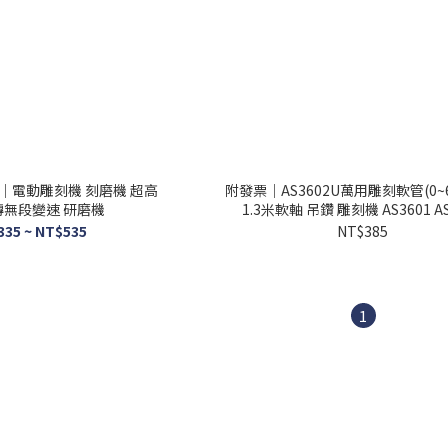
0｜電動雕刻機 刻磨機 超高
附發票｜AS3602U萬用雕刻軟管(0~
0轉無段變速 研磨機
1.3米軟軸 吊鑽 雕刻機 AS3601 AS
335 ~ NT$535
NT$385
1