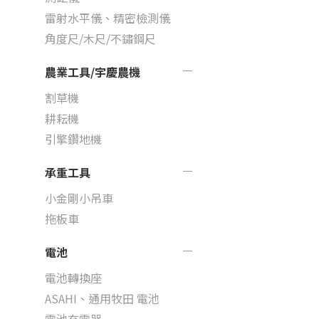
雷射水平儀、精密檢測儀
角度尺/木尺/不鏽鋼尺
農業工具/宇慶農機
割草機
耕耘機
引擎鑽地機
承重工具
小金剛小吊車
拖板車
電池
電池轉換座
ASAHI、通用牧田 電池