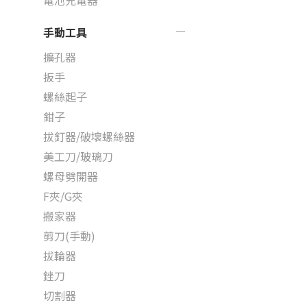
電池充電器
手動工具
擴孔器
扳手
螺絲起子
鉗子
拔釘器/破壞螺絲器
美工刀/玻璃刀
螺母劈開器
F夾/G夾
搬家器
剪刀(手動)
拔輪器
銼刀
切割器