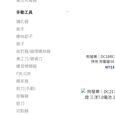
電池充電器
手動工具
擴孔器
扳手
螺絲起子
鉗子
拔釘器/破壞螺絲器
附發票｜DC18RC
美工刀/玻璃刀
快充 充電器3A
螺母劈開器
NT$3
F夾/G夾
搬家器
剪刀(手動)
拔輪器
銼刀
切割器