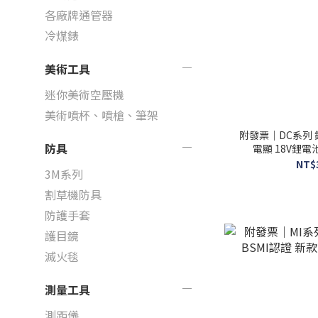
各廠牌通管器
冷煤錶
美術工具
迷你美術空壓機
美術噴杯、噴槍、筆架
附發票｜DC系列
防具
電顯 18V鋰
NT$
3M系列
割草機防具
防護手套
護目鏡
滅火毯
測量工具
測距儀