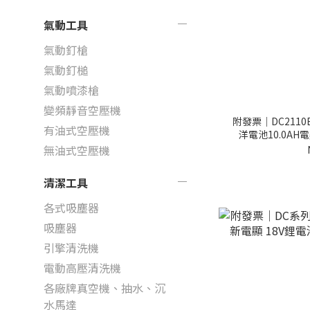
氣動工具
氣動釘槍
氣動釘槌
氣動噴漆槍
變頻靜音空壓機
附發票｜DC2110
有油式空壓機
洋電池10.0AH電顯
無油式空壓機
清潔工具
各式吸塵器
吸塵器
引擎清洗機
電動高壓清洗機
各廠牌真空機、抽水、沉
水馬達