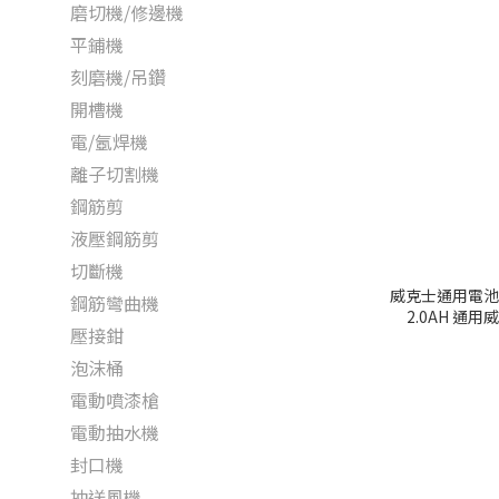
磨切機/修邊機
平鋪機
刻磨機/吊鑽
開槽機
電/氬焊機
離子切割機
鋼筋剪
液壓鋼筋剪
切斷機
威克士通用電池 |
鋼筋彎曲機
2.0AH 通
壓接鉗
泡沫桶
電動噴漆槍
電動抽水機
封口機
抽送風機