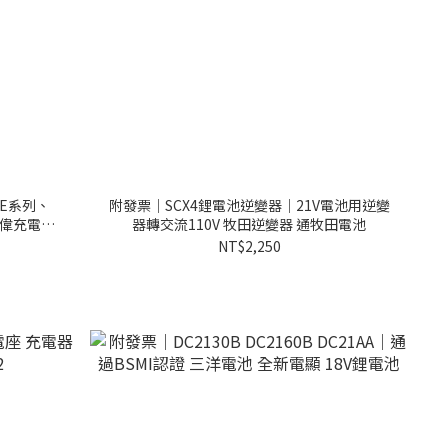
E系列、
附發票｜SCX4鋰電池逆變器｜21V電池用逆變
德偉充電器
器轉交流110V 牧田逆變器 通牧田電池
NT$2,250