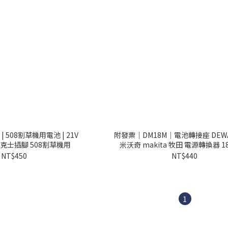
 508割草機用電池 | 21V
附發票｜DM18M｜電池轉接座 DEWA
用威克士插腳 508割草機用
米沃奇 makita 牧田 電源轉換器 1
NT$450
NT$440
1