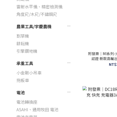
雷射水平儀、精密檢測儀
角度尺/木尺/不鏽鋼尺
農業工具/宇慶農機
割草機
耕耘機
引擎鑽地機
附發票｜MI系列-
認證 新款高輸出 MI
承重工具
NT$
小金剛小吊車
拖板車
電池
電池轉換座
ASAHI、通用牧田 電池