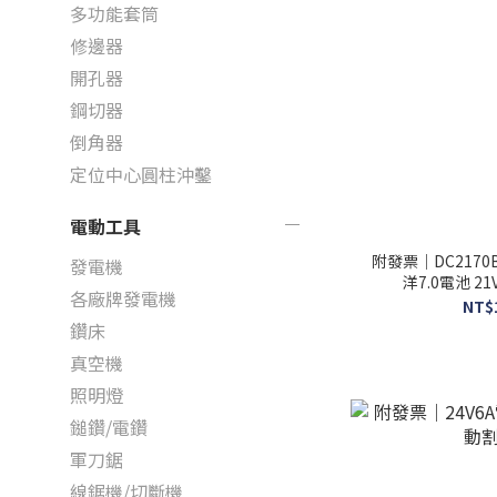
多功能套筒
修邊器
開孔器
鋼切器
倒角器
定位中心圓柱沖鑿
電動工具
附發票｜DC2170
發電機
洋7.0電池 21
各廠牌發電機
NT$
鑽床
真空機
照明燈
鎚鑽/電鑽
軍刀鋸
線鋸機/切斷機