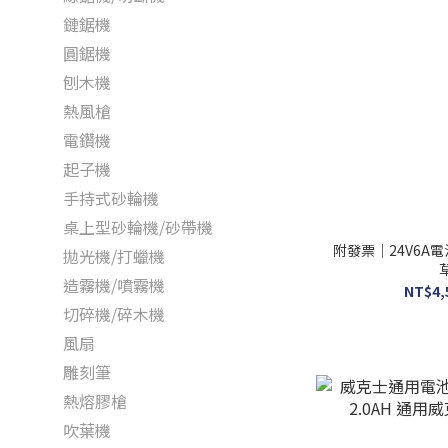
鏈鋸機
圓鋸機
刨木機
熱風槍
電鑽機
起子機
手持式砂輪機
桌上型砂輪機/砂帶機
附發票｜24V6A
拋光機/打蠟機
造霧機/噴霧機
NT$4,
切碎機/碎木機
風扇
雕刻筆
熱熔膠槍
吹葉機