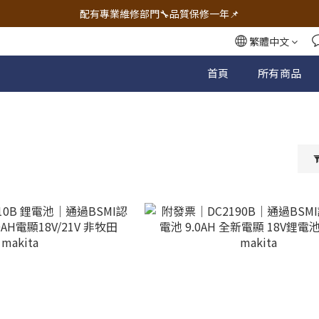
🔧電動工具&五金唯一首選 宇慶五金網拍🔧
配有專業維修部門🔧品質保修一年📌
🔧電動工具&五金唯一首選 宇慶五金網拍🔧
繁體中文
首頁
所有商品