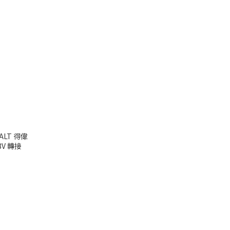
LT 得偉
8V 轉接