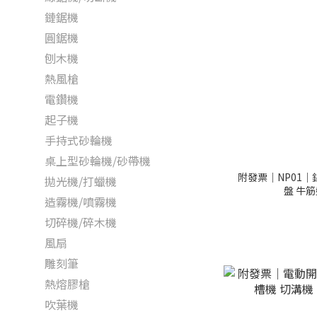
鏈鋸機
圓鋸機
刨木機
熱風槍
電鑽機
起子機
手持式砂輪機
桌上型砂輪機/砂帶機
附發票｜NP01｜
拋光機/打蠟機
盤 牛筋
造霧機/噴霧機
切碎機/碎木機
風扇
雕刻筆
熱熔膠槍
吹葉機