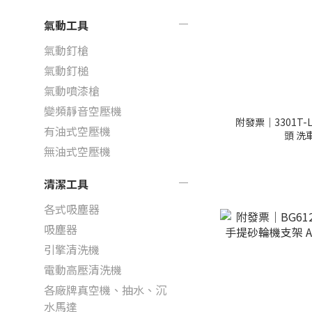
氣動工具
氣動釘槍
氣動釘槌
氣動噴漆槍
變頻靜音空壓機
附發票｜3301T-
有油式空壓機
頭 洗
無油式空壓機
清潔工具
各式吸塵器
吸塵器
引擎清洗機
電動高壓清洗機
各廠牌真空機、抽水、沉
水馬達