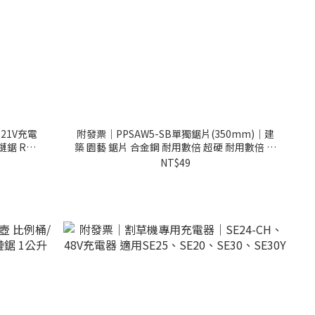
21V充電
附發票｜PPSAW5-SB單獨鋸片(350mm)｜建
鏈鋸 RT
築 園藝 鋸片 合金鋼 耐用數倍 超硬 耐用數倍 鋸
刀
NT$49