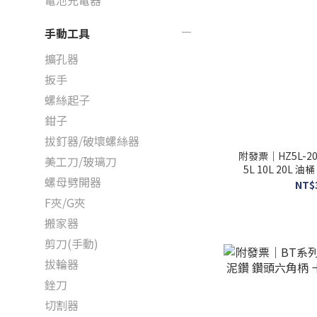
電池充電器
手動工具
擴孔器
扳手
螺絲起子
鉗子
拔釘器/破壞螺絲器
附發票｜HZ5L-
美工刀/玻璃刀
5L 10L 20L
螺母劈開器
NT$
F夾/G夾
搬家器
剪刀(手動)
拔輪器
銼刀
切割器