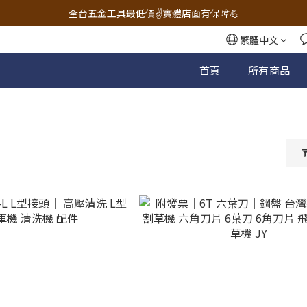
🔧電動工具&五金唯一首選 宇慶五金網拍🔧
全台五金工具最低價✌️實體店面有保障💪
配有專業維修部門🔧品質保修一年📌
繁體中文
🔧電動工具&五金唯一首選 宇慶五金網拍🔧
首頁
所有商品