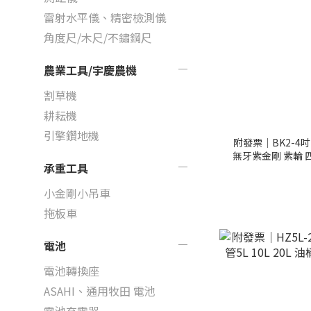
雷射水平儀、精密檢測儀
角度尺/木尺/不鏽鋼尺
農業工具/宇慶農機
割草機
耕耘機
引擎鑽地機
附發票｜BK2-
無牙紫金剛 紫輪 
承重工具
小金剛小吊車
拖板車
電池
電池轉換座
ASAHI、通用牧田 電池