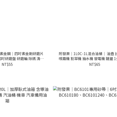
4吋紫金鋼｜四吋紫金剛研磨片
附發票｜1L0C-1L混合油桶｜ 油壺 
四吋研磨盤 研磨輪 除銹 清潔
噴霧機 割草機 抽水機 發電機 鏈鋸 
除漆 非
壺
NT$55
NT$65