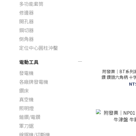
多功能套筒
修邊器
開孔器
鋼切器
倒角器
定位中心圓柱沖鑿
電動工具
附發票｜BT系列
發電機
鑽 鑽頭六角柄 十字
各廠牌發電機
NT
鑽床
真空機
照明燈
鎚鑽/電鑽
軍刀鋸
線鋸機/切斷機