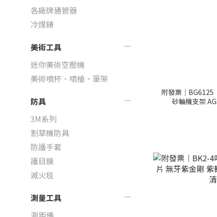
各廠牌通管器
冷煤錶
美術工具
迷你美術空壓機
美術噴杯、噴槍、筆架
附發票｜BG6125
防具
砂輪機支架 AG
3M系列
割草機防具
防護手套
護目鏡
滅火毯
測量工具
測距儀