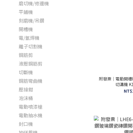
磨切機/修邊機
平鋪機
刻磨機/吊鑽
開槽機
電/氬焊機
離子切割機
鋼筋剪
液壓鋼筋剪
切斷機
附發票｜電動開槽
鋼筋彎曲機
切溝機 K12
壓接鉗
NT$
泡沫桶
電動噴漆槍
電動抽水機
封口機
抽送風機