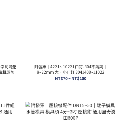
 十字防滑起
附發票｜422J、1022J ㄇ釘-304不銹鋼｜
磁批頭防
8~22mm 大、小ㄇ釘 304J408~J1022
NT$70 ~ NT$200