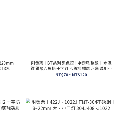
220mm
附發票｜BT系列 黑色短十字鑽尾 整組｜ 水泥
01320
鑽 鑽頭六角柄 十字刃 六角柄 鑽尾 六角 萬用鑽
頭
NT$70 ~ NT$120