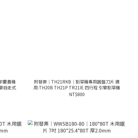
｜宇慶農機
附發票｜TH21RKB｜割草機專用圓盤刀片 適
P引擎自走式
用:TH20B TH21P TR21IE 四行程 引擎割草機
NT$800