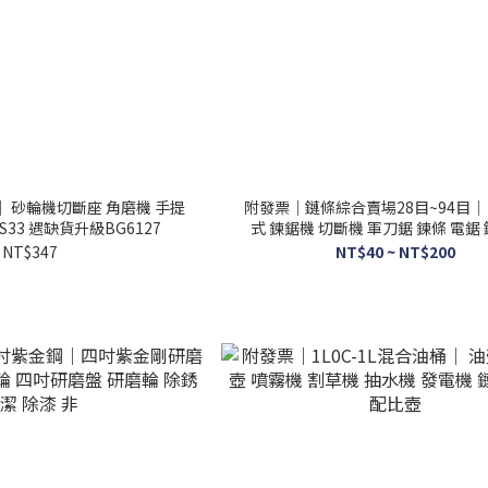
｜ 砂輪機切斷座 角磨機 手提
附發票｜鏈條綜合賣場28目~94目｜ 
S33 遇缺貨升級BG6127
式 鍊鋸機 切斷機 軍刀鋸 鍊條 電鋸 
SE1
NT$347
NT$40 ~ NT$200