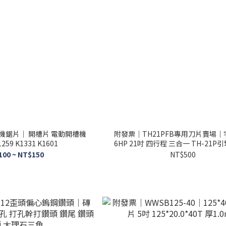
機鋸片｜ 開槽片 電動開槽機
附發票｜TH21PFB專用刀片賣場
59 K1331 K1601
6HP 21吋 四行程 三合一 TH-21
100 ~ NT$150
NT$500