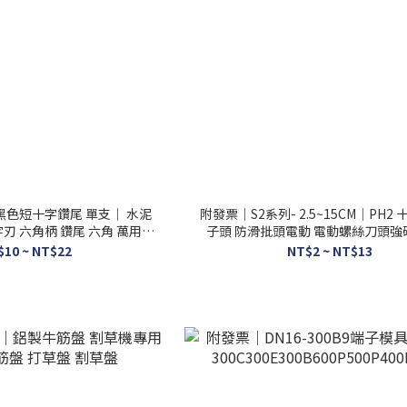
黑色短十字鑽尾 單支｜ 水泥
附發票｜S2系列- 2.5~15CM｜PH2
刃 六角柄 鑽尾 六角 萬用鑽
子頭 防滑批頭電動 電動螺絲刀頭強
頭
$10 ~ NT$22
NT$2 ~ NT$13