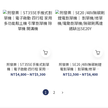
附發票｜ST355E手推式割草
附發票｜SE20 /48V無碳刷鋰
機｜電子啟動 四行程 家用多
電割草機｜ 割草機/修草機/
功能鬆土機 引擎割草機 除草
電動割草機/無碳刷馬達 遇缺
NT$4,800 ~ NT$5,300
NT$2,500 ~ NT$6,400
機 開溝機
出SE20Y
1
2