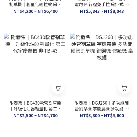
割草機｜輕量化輕拉款 肩掛
電啟 四行程免手拉 肩掛式 硬
式 硬管割草機/除草機
管引擎 除草機 打草機
NT$4,200 ~ NT$6,400
NT$5,843 ~ NT$8,043
HONDA
附發票｜BC430軟管割草機
附發票｜DGJ260｜多功能硬
｜升級化油器輕量化 第二代
管割草機 宇慶農機 多功能 硬
宇慶農機 非TB-43
管割草機 鏈鋸機 修籬機 高枝
NT$2,500 ~ NT$4,700
NT$3,800 ~ NT$5,600
鋸