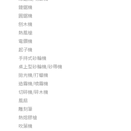
鏈鋸機
圓鋸機
刨木機
熱風槍
電鑽機
起子機
手持式砂輪機
桌上型砂輪機/砂帶機
拋光機/打蠟機
造霧機/噴霧機
切碎機/碎木機
風扇
雕刻筆
熱熔膠槍
吹葉機