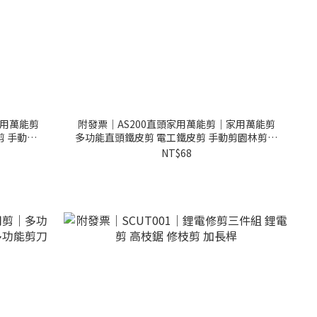
家用萬能剪
附發票｜AS200直頭家用萬能剪｜家用萬能剪
剪 手動剪
多功能直頭鐵皮剪 電工鐵皮剪 手動剪園林剪刀
樹枝剪
NT$68