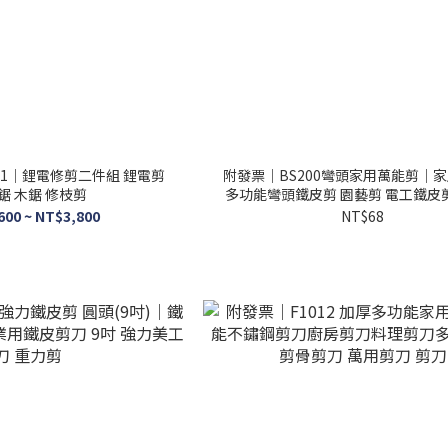
01｜鋰電修剪二件組 鋰電剪
附發票｜BS200彎頭家用萬能剪｜
鋸 木鋸 修枝剪
多功能彎頭鐵皮剪 園藝剪 電工鐵皮
園林剪刀 樹枝
600 ~ NT$3,800
NT$68