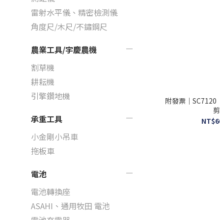
雷射水平儀、精密檢測儀
角度尺/木尺/不鏽鋼尺
農業工具/宇慶農機
割草機
耕耘機
引擎鑽地機
附發票｜SC712
剪
承重工具
NT$6
小金剛小吊車
拖板車
電池
電池轉換座
ASAHI、通用牧田 電池