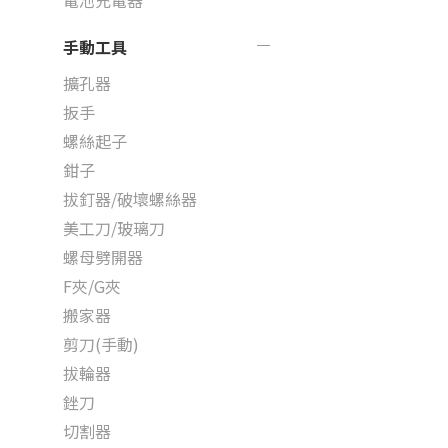
電池充電器
手動工具
擴孔器
扳手
螺絲起子
鉗子
拔釘器/破壞螺絲器
美工刀/玻璃刀
螺母劈開器
F夾/G夾
搬家器
剪刀(手動)
拔輪器
銼刀
切割器