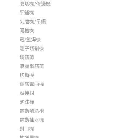
磨切機/修邊機
平鋪機
刻磨機/吊鑽
開槽機
電/氬焊機
離子切割機
鋼筋剪
液壓鋼筋剪
切斷機
鋼筋彎曲機
壓接鉗
泡沫桶
電動噴漆槍
電動抽水機
封口機
抽送風機