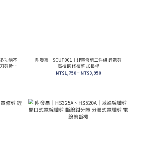
｜多功能不
附發票｜SCUT001｜鋰電修剪三件組 鋰電剪
刀剪骨剪
高枝鋸 修枝剪 加長桿
NT$1,750 ~ NT$3,950