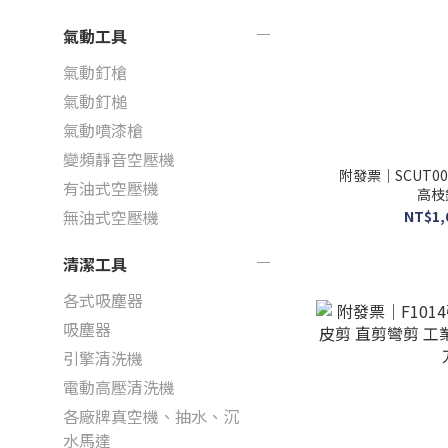
氣動工具
氣動釘槍
氣動釘槌
氣動噴漆槍
變頻靜音空壓機
附發票｜SCUT0
有油式空壓機
高枝
無油式空壓機
NT$1,
清潔工具
各式吸塵器
吸塵器
引擎清洗機
電動高壓清洗機
各廠牌真空機、抽水、沉
水馬達