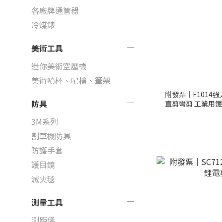
各廠牌通管器
冷煤錶
美術工具
迷你美術空壓機
美術噴杯、噴槍、筆架
附發票｜F1014強
防具
直剪彎剪 工業用鐵
3M系列
割草機防具
防護手套
護目鏡
滅火毯
測量工具
測距儀