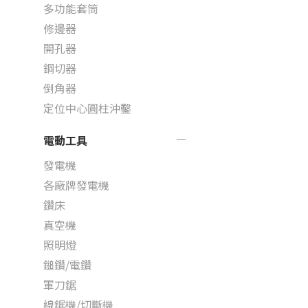
多功能套筒
修邊器
開孔器
鋼切器
倒角器
定位中心圓柱沖鑿
電動工具
發電機
各廠牌發電機
鑽床
真空機
照明燈
鎚鑽/電鑽
軍刀鋸
線鋸機/切斷機