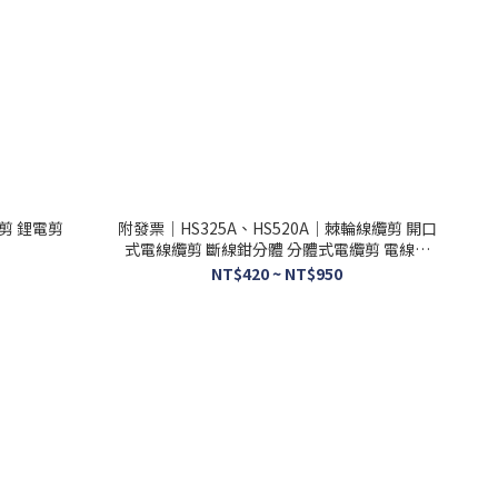
剪 鋰電剪
附發票｜HS325A、HS520A｜棘輪線纜剪 開口
式電線纜剪 斷線鉗分體 分體式電纜剪 電線剪
斷機
NT$420 ~ NT$950