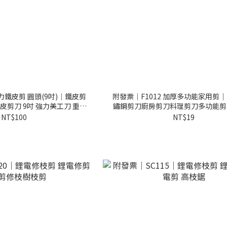
力鐵皮剪 圓頭(9吋)｜鐵皮剪
附發票｜F1012 加厚多功能家用剪
皮剪刀 9吋 強力美工刀 重力
鏽鋼剪刀廚房剪刀料理剪刀多功能剪
剪
刀 萬用剪刀 剪刀
NT$100
NT$19