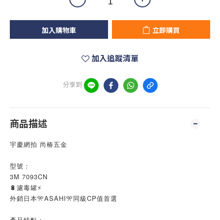
加入購物車
立即購買
加入追蹤清單
分享到
商品描述
宇慶網拍 尚椿五金
型號：
3M 7093CN
🔋濾毒罐⚡
外銷日本🎌ASAHI🎌同級CP值首選
產品特點：