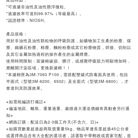
*可過濾非油性及油性懸浮微粒。
*過濾效率可達到99.97%（等級最高）。
*認證標準：NIOSH。
產品規格：
用於非油性及油性顆粒物的呼吸防護，如礦物加工生產的粉塵、煤
塵、鐵礦石粉塵、棉塵、麵粉粉塵或其它粉塵物質，焊接、切削以
及其它金屬加熱過程的操作產生的金屬煙塵。
使用時間限制：當濾棉破損、髒汙，或感覺呼吸阻力明顯增加時，
應離開汙染區域，更換新濾棉！！
*本濾棉匣為3M-7093 P100，需搭配雙罐式防毒面具使用，包括
半面式（型號3M-6200、6502）及全面式（型號3M-6800），才
會達到其防護效果。
※如需統編請打備註※
※偏遠地區、離島、重量過重、裁積過大運送價錢有異動會另行通
知※
※網路訂購：配送日為2-3個工作天(不含六、日)※
※如購買數量超過超商取貨重量5kg、物品單邊長度超過45公分者
或選擇商品含有大全配的選項者，請選取中華郵政或賣家宅配，造