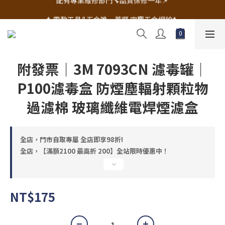
🔧電動工具&五金唯一首選 宇慶五金網拍🔧
🔧電動工具&五金唯一首選 宇慶五金網拍🔧
附發票｜3M 7093CN 濾毒罐｜
P100濾毒盒 防煙塵輻射顆粒物
過濾棉 玻璃纖維電焊煙濾盒
全店，門市自取專屬 全店即享98折!
全店，【滿額2100 最高折 200】全站限時優惠中！
NT$175