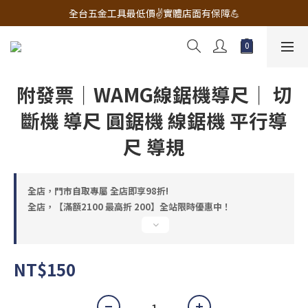
🔧電動工具&五金唯一首選 宇慶五金網拍🔧
全台五金工具最低價✌️實體店面有保障💪
配有專業維修部門🔧品質保修一年📌
🔧電動工具&五金唯一首選 宇慶五金網拍🔧
附發票｜WAMG線鋸機導尺｜ 切
斷機 導尺 圓鋸機 線鋸機 平行導
尺 導規
全店，門市自取專屬 全店即享98折!
全店，【滿額2100 最高折 200】全站限時優惠中！
NT$150