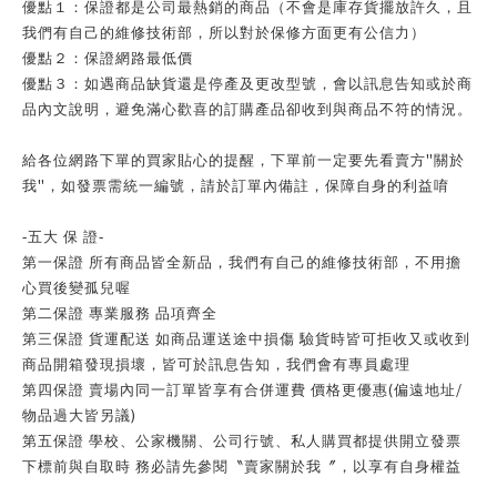
優點１：保證都是公司最熱銷的商品（不會是庫存貨擺放許久，且
我們有自己的維修技術部，所以對於保修方面更有公信力）
優點２：保證網路最低價
優點３：如遇商品缺貨還是停產及更改型號，會以訊息告知或於商
品內文說明，避免滿心歡喜的訂購產品卻收到與商品不符的情況。
"
給各位網路下單的買家貼心的提醒，下單前一定要先看賣方
關於
"
我
，如發票需統一編號，請於訂單內備註，保障自身的利益唷
-
五大 保 證
-
第一保證 所有商品皆全新品，我們有自己的維修技術部，不用擔
心買後變孤兒喔
第二保證 專業服務 品項齊全
第三保證 貨運配送 如商品運送途中損傷 驗貨時皆可拒收又或收到
商品開箱發現損壞，皆可於訊息告知，我們會有專員處理
(
/
第四保證 賣場內同一訂單皆享有合併運費 價格更優惠
偏遠地址
)
物品過大皆另議
第五保證 學校、公家機關、公司行號、私人購買都提供開立發票
下標前與自取時 務必請先參閱〝賣家關於我〞，以享有自身權益