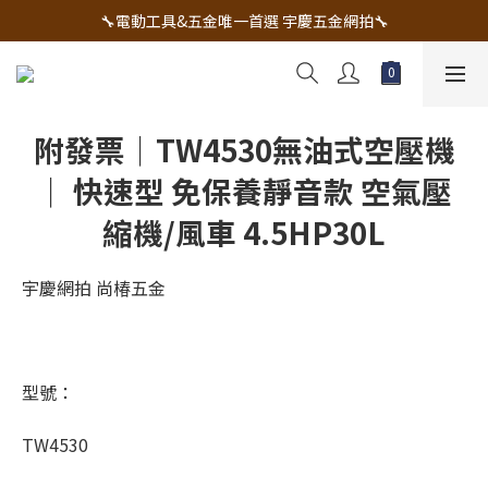
🔧電動工具&五金唯一首選 宇慶五金網拍🔧
🔧電動工具&五金唯一首選 宇慶五金網拍🔧
全台五金工具最低價✌️實體店面有保障💪
配有專業維修部門🔧品質保修一年📌
附發票｜TW4530無油式空壓機
🔧電動工具&五金唯一首選 宇慶五金網拍🔧
｜ 快速型 免保養靜音款 空氣壓
縮機/風車 4.5HP30L
宇慶網拍 尚椿五金
型號：
TW4530