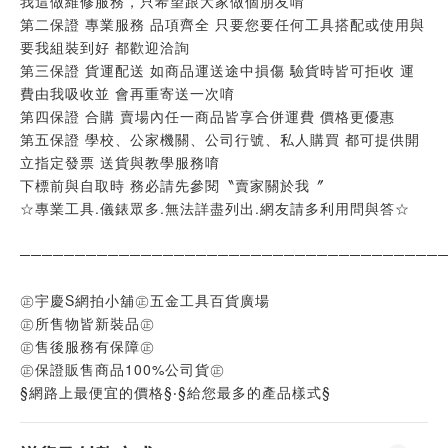
我這做維修服務，只希望跟大家做個朋友唷
第二保證 專業服務 品項齊全 只要您要任何工具搭配或使用與
要我組裝到好 都歡迎洽詢
第三保證 貨運配送 如商品運送途中損傷 驗貨時皆可拒收 運
費由我吸收並 會再重寄送一次唷
第四保證 合購 賣場內任一商品皆享合併運費 價格更優惠
第五保證 學校、公家機關、公司行號、私人購買 都可提供開
立指定發票 送貨與教學服務唷
下標前與自取時 務必請先參閱〝賣家關於我〞
☆專業工具.儀錶眾多.無法詳盡列出.網友請多利用問與答☆
──────────────────────────────────────
㊣宇慶S網拍小舖㊣五金工具百貨廣場
㊣所售物皆新裝品㊣
㊣售後服務有保障㊣
㊣保證販售商品100%公司貨㊣
§網路上最便宜的價格§‧§給您最多的產品樣式§