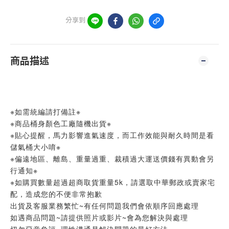
分享到
商品描述
※如需統編請打備註※
※商品桶身顏色工廠隨機出貨※
※貼心提醒，馬力影響進氣速度，而工作效能與耐久時間是看
儲氣桶大小唷※
※偏遠地區、離島、重量過重、裁積過大運送價錢有異動會另
行通知※
※如購買數量超過超商取貨重量5k，請選取中華郵政或賣家宅
配，造成您的不便非常抱歉
出貨及客服業務繁忙~有任何問題我們會依順序回應處理
如遇商品問題~請提供照片或影片~會為您解決與處理
切勿惡意負評~理性溝通是解決問題的最好方法