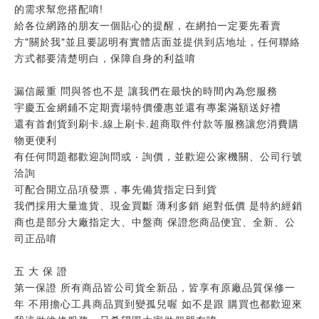
的需求幫您搭配唷!
給各位網路的朋友一個貼心的提醒，在網拍一定要先看賣
方"關於我"並且要認明有實體店面並提供到店地址，任何聯絡
方式都要清楚明白，保障自身的利益唷
漏信嚴重 問與答也不是 讓我們在最快的時間內為您服務
宇慶五金網鋪不定期賣場特價優惠並還有專案滿額送好禮
還有首創貨到刷卡.線上刷卡.超商取件付款等服務讓您消費購
物更便利
有任何問題都歡迎詢問或 ‧ 詢價，並歡迎公家機關、公司行號
洽詢
可配合開立品項發票，事先備貨指定日到貨
我們採用大量進貨、現金買斷 薄利多銷 絕對低價 是特約經銷
商也是部分大廠指定大、中盤商 保證您商品便宜、全新、公
司正品唷
五 大 保 證
第一保證 所有商品皆公司貨全新品，皆享有原廠品質保修一
年 不用擔心工具商品買到變孤兒喔 如不是跟 購買也都歡迎來