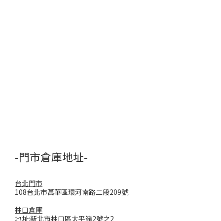
-門市倉庫地址-
台北門市
108台北市萬華區環河南路二段209號
林口倉庫
地址:新北市林口區太平嶺2號之2