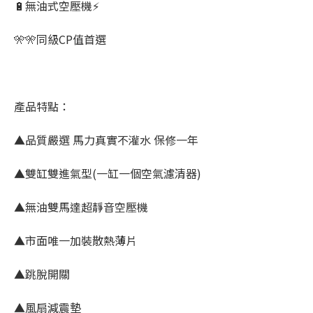
🔋無油式空壓機⚡
🎌🎌同級CP值首選
產品特點：
▲品質嚴選 馬力真實不灌水 保修一年
▲雙缸雙進氣型(一缸一個空氣濾清器)
▲無油雙馬達超靜音空壓機
▲市面唯一加裝散熱薄片
▲跳脫開關
▲風扇減震墊