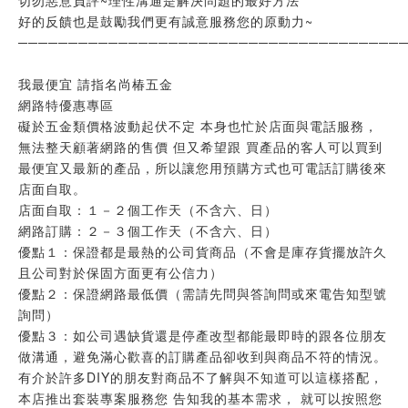
好的反饋也是鼓勵我們更有誠意服務您的原動力~
──────────────────────────────────────
我最便宜 請指名尚椿五金
網路特優惠專區
礙於五金類價格波動起伏不定 本身也忙於店面與電話服務，
無法整天顧著網路的售價 但又希望跟 買產品的客人可以買到
最便宜又最新的產品，所以讓您用預購方式也可電話訂購後來
店面自取。
店面自取：１－２個工作天（不含六、日）
網路訂購：２－３個工作天（不含六、日）
優點１：保證都是最熱的公司貨商品（不會是庫存貨擺放許久
且公司對於保固方面更有公信力）
優點２：保證網路最低價（需請先問與答詢問或來電告知型號
詢問）
優點３：如公司遇缺貨還是停產改型都能最即時的跟各位朋友
做溝通，避免滿心歡喜的訂購產品卻收到與商品不符的情況。
有介於許多DIY的朋友對商品不了解與不知道可以這樣搭配，
本店推出套裝專案服務您 告知我的基本需求， 就可以按照您