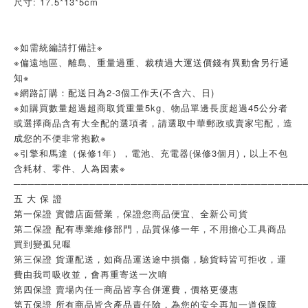
尺寸: 17.5*13*5cm
※如需統編請打備註※
※偏遠地區、離島、重量過重、裁積過大運送價錢有異動會另行通
知※
※網路訂購：配送日為2-3個工作天(不含六、日)
※如購買數量超過超商取貨重量5kg、物品單邊長度超過45公分者
或選擇商品含有大全配的選項者，請選取中華郵政或賣家宅配，造
成您的不便非常抱歉※
※引擎和馬達（保修1年），電池、充電器(保修3個月)，以上不包
含耗材、零件、人為因素※
──────────────────────────────────────────
五 大 保 證
第一保證 實體店面營業，保證您商品便宜、全新公司貨
第二保證 配有專業維修部門，品質保修一年，不用擔心工具商品
買到變孤兒喔
第三保證 貨運配送，如商品運送途中損傷，驗貨時皆可拒收，運
費由我司吸收並，會再重寄送一次唷
第四保證 賣場內任一商品皆享合併運費，價格更優惠
第五保證 所有商品皆含產品責任險，為您的安全再加一道保障