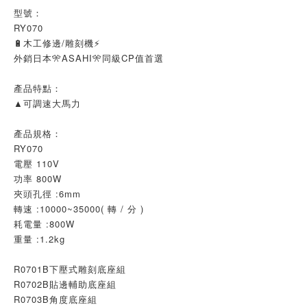
型號：
RY070
🔋木工修邊/雕刻機⚡
外銷日本🎌ASAHI🎌同級CP值首選
產品特點：
▲可調速大馬力
產品規格：
RY070
電壓 110V
功率 800W
夾頭孔徑 :6mm
轉速 :10000~35000( 轉 / 分 )
耗電量 :800W
重量 :1.2kg
R0701B下壓式雕刻底座組
R0702B貼邊輔助底座組
R0703B角度底座組