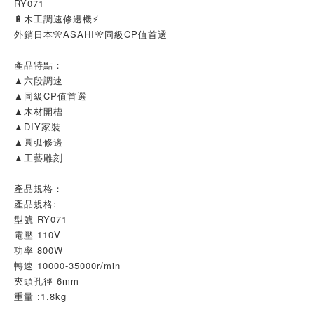
RY071
🔋木工調速修邊機⚡
外銷日本🎌ASAHI🎌同級CP值首選
產品特點：
▲六段調速
▲同級CP值首選
▲木材開槽
▲DIY家裝
▲圓弧修邊
▲工藝雕刻
產品規格：
產品規格:
型號 RY071
電壓 110V
功率 800W
轉速 10000-35000r/min
夾頭孔徑 6mm
重量 :1.8kg