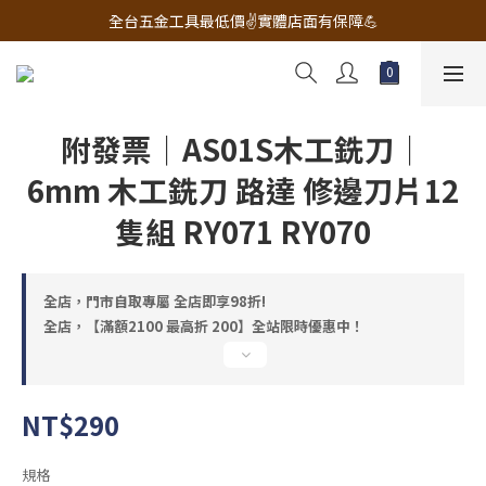
🔧電動工具&五金唯一首選 宇慶五金網拍🔧
全台五金工具最低價✌️實體店面有保障💪
配有專業維修部門🔧品質保修一年📌
🔧電動工具&五金唯一首選 宇慶五金網拍🔧
附發票｜AS01S木工銑刀｜
6mm 木工銑刀 路達 修邊刀片12
隻組 RY071 RY070
全店，門市自取專屬 全店即享98折!
全店，【滿額2100 最高折 200】全站限時優惠中！
NT$290
規格