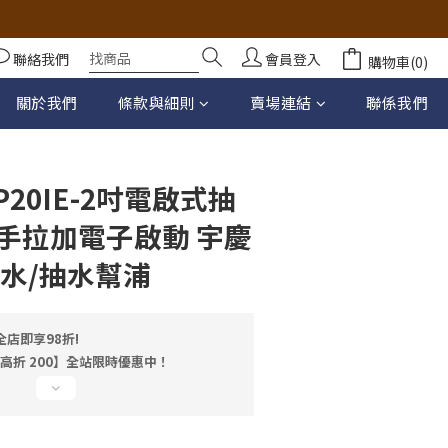
聯絡我們
會員登入
購物車(0)
立即購買
關於我們
條款與細則
賣場連結
聯係我們
20IE-2吋電啟式抽
 手拉加電子啟動 宇慶
抽水/抽水幫浦
店即享98折!
最高折 200】全站限時優惠中！