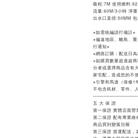
吸程:7M 使用燃料:9
流量:60M/3小時 淨重
出水口直徑:50MM 包裝
※如需統編請打備註※
※偏遠地區、離島、
行通知※
※網路訂購：配送日為2
※如購買數量超過超商
分者或選擇商品含有
家宅配，造成您的不便
※引擎和馬達（保修1
不包含耗材、零件、人
─────────────
五 大 保 證
第一保證 實體店面營
第二保證 配有專業維
商品買到變孤兒喔
第三保證 貨運配送，