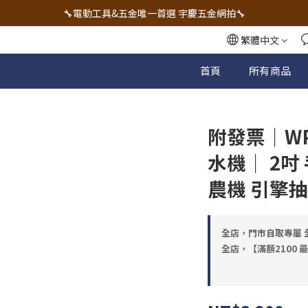
🔧電動工具&五金唯一首選 宇慶五金網拍🔧
🔧電動工具&五金唯一首選 宇慶五金網拍🔧
全台五金工具最低價✌️實體店面有保障💪
繁體中文
配有專業維修部門🔧品質保修一年📌
首頁
所有商品
🔧電動工具&五金唯一首選 宇慶五金網拍🔧
附發票｜WP
水機｜ 2吋
農機 引擎
全店，門市自取專屬 全
全店，【滿額2100 