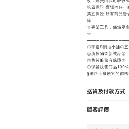
收，運費由我司吸收
第四保證 賣場內任一
第五保證 所有商品皆
障
☆專業工具，儀錶眾
☆
─────────────
㊣宇慶S網拍小舖㊣
㊣所售物皆新裝品㊣
㊣售後服務有保障㊣
㊣保證販售商品100
§網路上最便宜的價格
送貨及付款方式
顧客評價