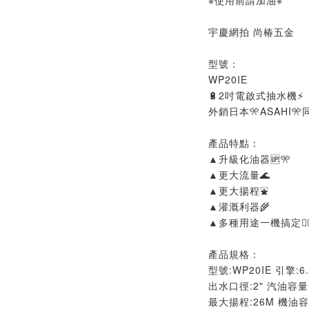
※使用前請加油※
宇慶網拍 尚椿五金
型號：
WP20IE
🔋2吋電啟式抽水機⚡
外銷日本🎌ASAHI
產品特點：
▲升級化油器🆙🎌
▲更大流量🌊
▲更大揚程⛲
▲灌溉利器🌾
▲多種用途一機搞定👍
產品規格：
型號:WP20IE 引擎:6.
出水口徑:2" 汽油容量:
最大揚程:26M 機油容量