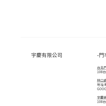
宇慶有限公司
-門
台北
108
林口
地址:
GOO
宇慶
108