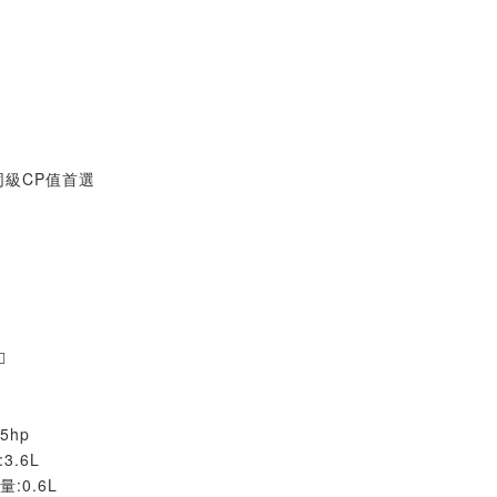
同級CP值首選

5hp
3.6L
:0.6L