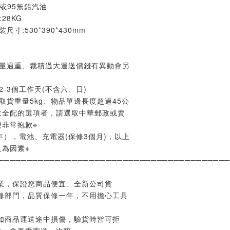
2或95無鉛汽油
:28KG
尺寸:530*390*430mm
重量過重、裁積過大運送價錢有異動會另
-3個工作天(不含六、日)
取貨重量5kg、物品單邊長度超過45公
大全配的選項者，請選取中華郵政或賣
非常抱歉※
年），電池、充電器(保修3個月)，以上
為因素※
─────────────────────────────────────────
業，保證您商品便宜、全新公司貨
修部門，品質保修一年，不用擔心工具
如商品運送途中損傷，驗貨時皆可拒