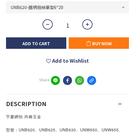
ADD TO CART
BUY NOW
Add to Wishlist
Share
DESCRIPTION
宇慶網拍 尚椿五金
型號：UNB620、UNB625、UNB630、UNW650、UNW655、