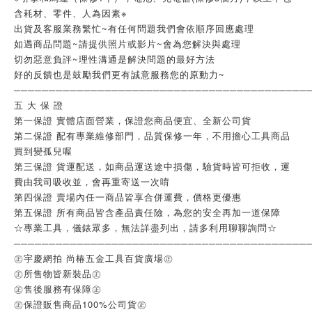
含耗材、零件、人為因素※
出貨及客服業務繁忙~有任何問題我們會依順序回應處理
如遇商品問題~請提供照片或影片~會為您解決與處理
切勿惡意負評~理性溝通是解決問題的最好方法
好的反饋也是鼓勵我們更有誠意服務您的原動力~
──────────────────────────────────────────
五 大 保 證
第一保證 實體店面營業，保證您商品便宜、全新公司貨
第二保證 配有專業維修部門，品質保修一年，不用擔心工具商品
買到變孤兒喔
第三保證 貨運配送，如商品運送途中損傷，驗貨時皆可拒收，運
費由我司吸收並，會再重寄送一次唷
第四保證 賣場內任一商品皆享合併運費，價格更優惠
第五保證 所有商品皆含產品責任險，為您的安全再加一道保障
☆專業工具，儀錶眾多，無法詳盡列出，請多利用聊聊詢問☆
──────────────────────────────────────────
㊣宇慶網拍 尚椿五金工具百貨廣場㊣
㊣所售物皆新裝品㊣
㊣售後服務有保障㊣
㊣保證販售商品100%公司貨㊣