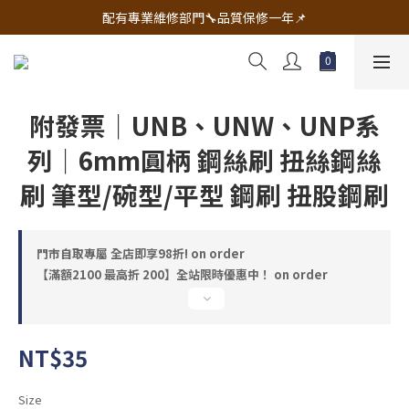
🔧電動工具&五金唯一首選 宇慶五金網拍🔧
配有專業維修部門🔧品質保修一年📌
🔧電動工具&五金唯一首選 宇慶五金網拍🔧
附發票｜UNB、UNW、UNP系
列｜6mm圓柄 鋼絲刷 扭絲鋼絲
刷 筆型/碗型/平型 鋼刷 扭股鋼刷
門市自取專屬 全店即享98折! on order
【滿額2100 最高折 200】全站限時優惠中！ on order
NT$35
Size