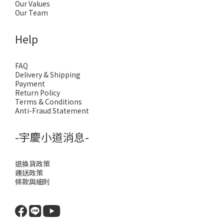
Our Values
Our Team
Help
FAQ
Delivery & Shipping
Payment
Return Policy
Terms & Conditions
Anti-Fraud Statement
-宇慶小道消息-
退換貨政策
運送政策
條款與細則