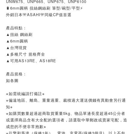
UNW675、UNP665、UNP675、UNP6100
🔋6mm圓柄 扭絲鋼絲刷 筆型/碗型/平型⚡
外銷日本🎌ASAHI🎌同級CP值首選
產品特點：
▲扭絲 鋼絲刷
▲6mm圓柄
▲台灣現貨
▲多種尺寸 規格齊全
▲可用AS13RE、AS18RE
產品規格：
如各圖
※如需統編請打備註※
※偏遠地區、離島、重量過重、裁積過大運送價錢有異動會另行通
知※
※如購買數量超過超商取貨重量5kg、物品單邊長度超過45公分者
或選擇商品含有大全配的選項者，請選取中華郵政或賣家宅配，造
成您的不便非常抱歉※
※引擎和馬達（保修1年），電池、充電器(保修3個月)，以上不包