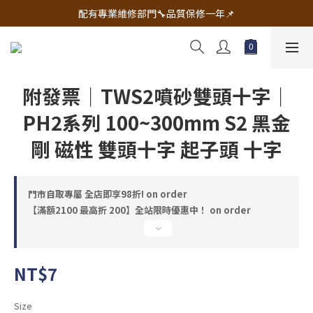
🔧電動工具&五金唯一首選 宇慶五金網拍🔧
配有專業維修部門🔧品質保修一年📌
🔧電動工具&五金唯一首選 宇慶五金網拍🔧
附發票｜TWS2噴砂雙頭十字｜
PH2系列 100~300mm S2 黑金
剛 磁性 雙頭十字 起子頭 十字
門市自取專屬 全店即享98折! on order
【滿額2100 最高折 200】全站限時優惠中！ on order
NT$7
Size