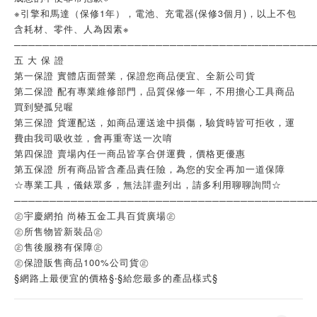
※引擎和馬達（保修1年），電池、充電器(保修3個月)，以上不包
含耗材、零件、人為因素※
──────────────────────────────────────────
五 大 保 證
第一保證 實體店面營業，保證您商品便宜、全新公司貨
第二保證 配有專業維修部門，品質保修一年，不用擔心工具商品
買到變孤兒喔
第三保證 貨運配送，如商品運送途中損傷，驗貨時皆可拒收，運
費由我司吸收並，會再重寄送一次唷
第四保證 賣場內任一商品皆享合併運費，價格更優惠
第五保證 所有商品皆含產品責任險，為您的安全再加一道保障
☆專業工具，儀錶眾多，無法詳盡列出，請多利用聊聊詢問☆
──────────────────────────────────────────
㊣宇慶網拍 尚椿五金工具百貨廣場㊣
㊣所售物皆新裝品㊣
㊣售後服務有保障㊣
㊣保證販售商品100%公司貨㊣
§網路上最便宜的價格§‧§給您最多的產品樣式§