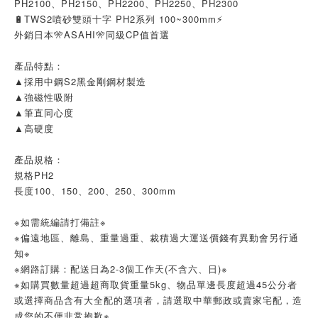
PH2100、PH2150、PH2200、PH2250、PH2300
🔋TWS2噴砂雙頭十字 PH2系列 100~300mm⚡
外銷日本🎌ASAHI🎌同級CP值首選
產品特點：
▲採用中鋼S2黑金剛鋼材製造
▲強磁性吸附
▲筆直同心度
▲高硬度
產品規格：
規格PH2
長度100、150、200、250、300mm
※如需統編請打備註※
※偏遠地區、離島、重量過重、裁積過大運送價錢有異動會另行通
知※
※網路訂購：配送日為2-3個工作天(不含六、日)※
※如購買數量超過超商取貨重量5kg、物品單邊長度超過45公分者
或選擇商品含有大全配的選項者，請選取中華郵政或賣家宅配，造
成您的不便非常抱歉※