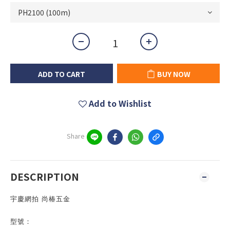
ADD TO CART
BUY NOW
Add to Wishlist
Share
DESCRIPTION
宇慶網拍 尚椿五金
型號：