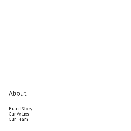
About
Brand Story
Our Values
Our Team