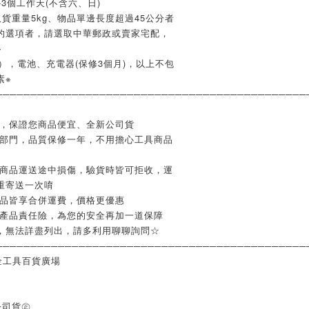
3個工作天(不含六、日)
貨重量5kg、物品單邊長度超過45公分者
的選項者，請選取中華郵政或賣家宅配，
※
），電池、充電器(保修3個月)，以上不包
素※
─────────────────────────────────────────────
業，保證您商品便宜、全新公司貨
修部門，品質保修一年，不用擔心工具商品
如商品運送途中損傷，驗貨時皆可拒收，運
重寄送一次唷
商品皆享合併運費，價格更優惠
含產品責任險，為您的安全再加一道保障
，無法詳盡列出，請多利用聊聊詢問☆
─────────────────────────────────────────────
金工具百貨廣場
公司貨㊣