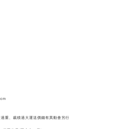
9cm
量過重、裁積過大運送價錢有異動會另行