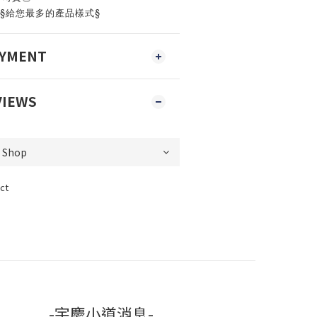
‧§給您最多的產品樣式§
AYMENT
VIEWS
ct
-宇慶小道消息-