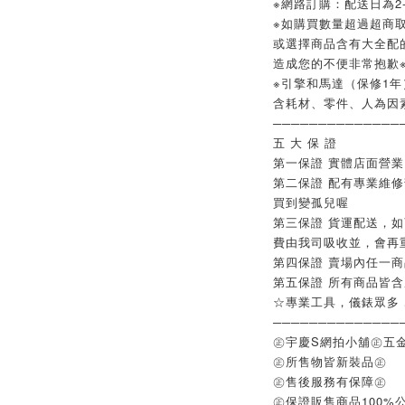
※網路訂購：配送日為2-
※如購買數量超過超商取
或選擇商品含有大全配
造成您的不便非常抱歉
※引擎和馬達（保修1年
含耗材、零件、人為因
──────────────
五 大 保 證
第一保證 實體店面營
第二保證 配有專業維
買到變孤兒喔
第三保證 貨運配送，
費由我司吸收並，會再
第四保證 賣場內任一
第五保證 所有商品皆
☆專業工具，儀錶眾多
──────────────
㊣宇慶S網拍小舖㊣五
㊣所售物皆新裝品㊣
㊣售後服務有保障㊣
㊣保證販售商品100%