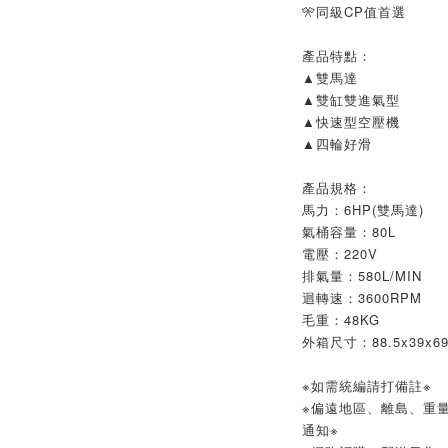
🎌同級CP值首選
產品特點：
▲雙馬達
▲雙缸雙進氣型
▲快速型空壓機
▲四輪好滑
產品規格：
馬力：6HP(雙馬達)
氣桶容量：80L
電壓：220V
排氣量：580L/MIN
迴轉速：3600RPM
毛重：48KG
外箱尺寸：88.5x39x6
※如需統編請打備註※
※偏遠地區、離島、重
通知※