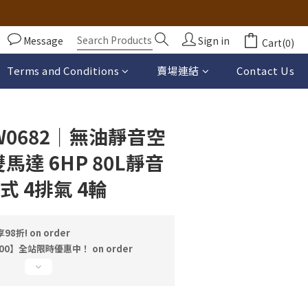
Message
Sign in
Cart(0)
BUY NOW
Terms and Conditions
賣場連結
Contact Us
0682｜無油靜音空
雙馬達 6HP 80L靜音
式 4排氣 4輪
折! on order
00】全站限時優惠中！ on order