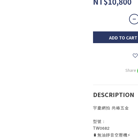
NT$10,800
ADD TO CART
Share
DESCRIPTION
宇慶網拍 尚椿五金
型號：
TW0682
🔋無油靜音空壓機⚡