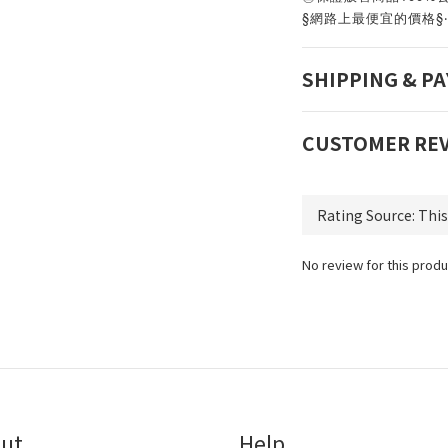
§網路上最便宜的價格§
SHIPPING & P
CUSTOMER RE
No review for this produ
ut
Help