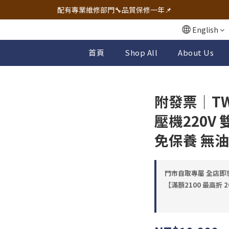
🔧電動工具&五金唯一首選 宇慶五金網拍🔧
配有專業維修部門🔧品質保修一年📌
🔧電動工具&五金唯一首選 宇慶五金網拍🔧
English
首頁
Shop All
About Us
附發票｜TW
壓機220V 
免保養 無油
門市自取專屬 全店即享98
【滿額2100 最高折 2