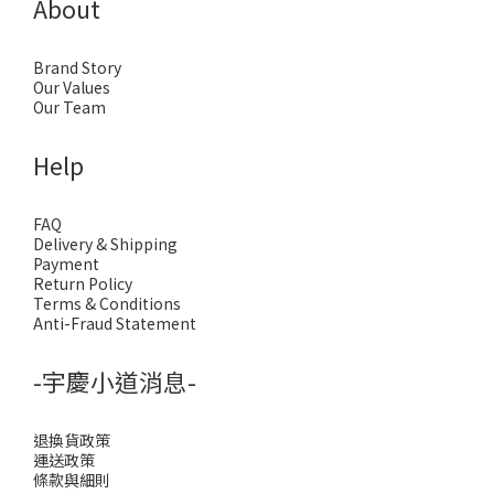
About
Brand Story
Our Values
Our Team
Help
FAQ
Delivery & Shipping
Payment
Return Policy
Terms & Conditions
Anti-Fraud Statement
-宇慶小道消息-
退換貨政策
運送政策
條款與細則