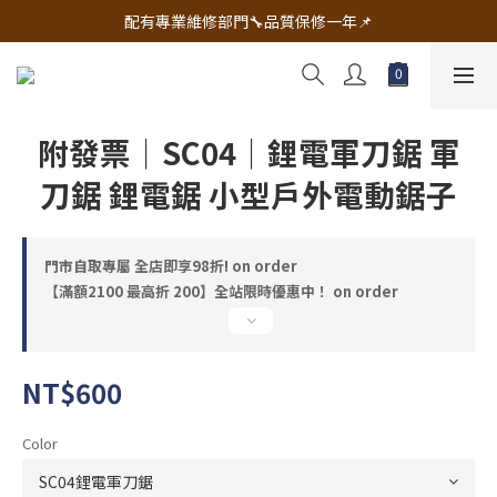
🔧電動工具&五金唯一首選 宇慶五金網拍🔧
配有專業維修部門🔧品質保修一年📌
🔧電動工具&五金唯一首選 宇慶五金網拍🔧
附發票｜SC04｜鋰電軍刀鋸 軍
刀鋸 鋰電鋸 小型戶外電動鋸子
門市自取專屬 全店即享98折! on order
【滿額2100 最高折 200】全站限時優惠中！ on order
NT$600
Color