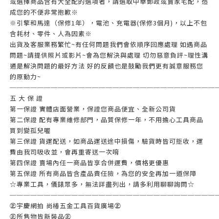
或選擇商品含有大全配的選項者，請選取中華郵政或賣家宅配，造
成您的不便非常抱歉※
※引擎和馬達（保修1年），電池、充電器(保修3個月)，以上不包
含耗材、零件、人為因素※
出貨及客服業務繁忙~有任何問題我們會依順序回應處理 如遇商品
問題~請提供照片或影片~會為您解決與處理 切勿惡意負評~理性溝
通是解決問題的最好方法 好的反饋也是鼓勵我們更有誠意服務您
的原動力~
──────────────────────────────
五 大 保 證
第一保證 實體店面營業，保證您商品便宜、全新公司貨
第二保證 配有專業維修部門，品質保修一年，不用擔心工具商品
買到變孤兒喔
第三保證 貨運配送，如商品運送途中損傷，驗貨時皆可拒收，運
費由我司吸收並，會再重寄送一次唷
第四保證 賣場內任一商品皆享合併運費，價格更優惠
第五保證 所有商品皆含產品責任險，為您的安全再加一道保障
☆專業工具，儀錶眾多，無法詳盡列出，請多利用聊聊詢問☆
──────────────────────────────
㊣宇慶網拍 尚椿五金工具百貨廣場㊣
㊣所售物皆新裝品㊣