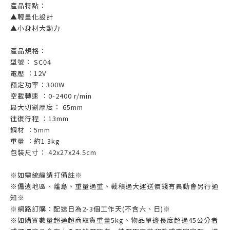
產品特點：
▲輕量化設計
▲小身材大動力
產品規格：
型號： SC04
電壓 ：12V
额定功率：300W
空載轉速 ：0-2400 r/min
最大切割厚度： 65mm
往復行程 ：13mm
鋼材 ：5mm
重量 ：約1.3kg
包裝尺寸： 42x27x24.5cm
※如需統編請打備註※
※偏遠地區、離島、重量過重、裁積過大運送價錢有異動會另行通
知※
※網路訂購：配送日為2-3個工作天(不含六、日)※
※如購買數量超過超商取貨重量5kg、物品單邊長度超過45公分者