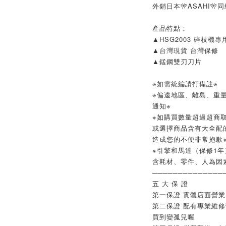
外銷日本🎌ASAHI🎌
產品特點：
▲HSG2003 碎枝機專
▲台灣現貨 台灣保修
▲錳鋼雙刃刀片
※如需統編請打備註※
※偏遠地區、離島、重
通知※
※如購買數量超過超商取
或選擇商品含有大全配
造成您的不便非常抱歉
※引擎和馬達（保修1年
含耗材、零件、人為因
──────────────
五 大 保 證
第一保證 實體店面營
第二保證 配有專業維
買到變孤兒喔