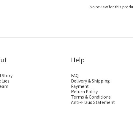
No review for this produ
ut
Help
 Story
FAQ
alues
Delivery & Shipping
Team
Payment
Return Policy
Terms & Conditions
Anti-Fraud Statement