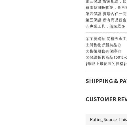
第三保證 貨運配送，
費由我司吸收並，會再
第四保證 賣場內任一
第五保證 所有商品皆
☆專業工具，儀錶眾多
──────────────
㊣宇慶網拍 尚椿五金
㊣所售物皆新裝品㊣
㊣售後服務有保障㊣
㊣保證販售商品100%
§網路上最便宜的價格§
SHIPPING & P
CUSTOMER RE