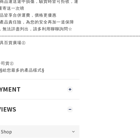
如商品運送途中損傷，驗貨時皆可拒收，運
重寄送一次唷
商品皆享合併運費，價格更優惠
含產品責任險，為您的安全再加一道保障
，無法詳盡列出，請多利用聊聊詢問☆
─────────────────────────────────────────────
工具百貨廣場㊣
公司貨㊣
‧§給您最多的產品樣式§
AYMENT
VIEWS