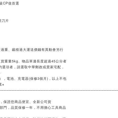
同級CP值首選
用刀片
量過重、裁積過大運送價錢有異動會另行
貨重量5kg、物品單邊長度超過45公分者
的選項者，請選取中華郵政或賣家宅配，
※
），電池、充電器(保修3個月)，以上不包
素※
─────────────────────────────────────────────
業，保證您商品便宜、全新公司貨
修部門，品質保修一年，不用擔心工具商品