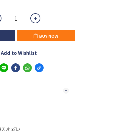
BUY NOW
Add to Wishlist
用刀片 2孔⚡