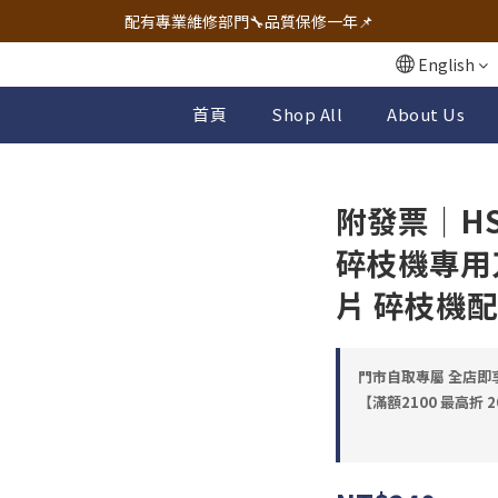
🔧電動工具&五金唯一首選 宇慶五金網拍🔧
配有專業維修部門🔧品質保修一年📌
🔧電動工具&五金唯一首選 宇慶五金網拍🔧
English
首頁
Shop All
About Us
附發票｜HSG
碎枝機專用
片 碎枝機
門市自取專屬 全店即享98
【滿額2100 最高折 2