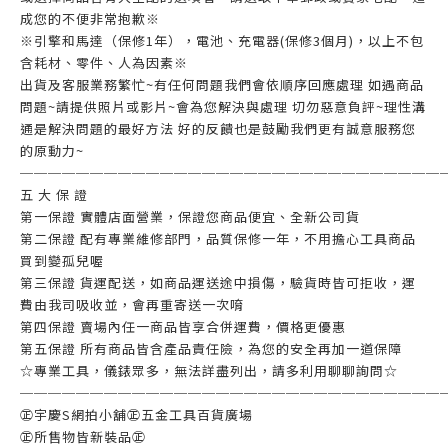
成您的不便非常抱歉※
※引擎和馬達（保修1年），電池、充電器(保修3個月)，以上不包
含耗材、零件、人為因素※
出貨及客服業務繁忙~有任何問題我們會依順序回應處理 如遇商品
問題~請提供照片或影片~會為您解決與處理 切勿惡意負評~理性溝
通是解決問題的最好方法 好的反饋也是鼓勵我們更有誠意服務您
的原動力~
──────────────────────────────
五 大 保 證
第一保證 實體店面營業，保證您商品便宜、全新公司貨
第二保證 配有專業維修部門，品質保修一年，不用擔心工具商品
買到變孤兒喔
第三保證 貨運配送，如商品運送途中損傷，驗貨時皆可拒收，運
費由我司吸收並，會再重寄送一次唷
第四保證 賣場內任一商品皆享合併運費，價格更優惠
第五保證 所有商品皆含產品責任險，為您的安全再加一道保障
☆專業工具，儀錶眾多，無法詳盡列出，請多利用聊聊詢問☆
──────────────────────────────
㊣宇慶S網拍小舖㊣五金工具百貨廣場
㊣所售物皆新裝品㊣