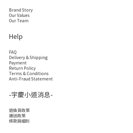
Brand Story
Our Values
Our Team
Help
FAQ
Delivery & Shipping
Payment
Return Policy
Terms & Conditions
Anti-Fraud Statement
-宇慶小道消息-
退換貨政策
運送政策
條款與細則