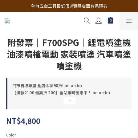
🔧電動工具&五金唯一首選 宇慶五金網拍🔧
全台五金工具最低價✌️實體店面有保障💪
配有專業維修部門🔧品質保修一年📌
🔧電動工具&五金唯一首選 宇慶五金網拍🔧
附發票｜F700SPG｜鋰電噴塗機
油漆噴槍電動 家裝噴塗 汽車噴塗
噴塗機
門市自取專屬 全店即享98折! on order
【滿額2100 最高折 200】全站限時優惠中！ on order
NT$4,800
Color