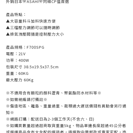
外銷日本🎌ASAHI🎌同級CP值首選
產品特點：
▲大容量料斗加料快速方便
▲三檔壓力調節可以隨時調節
▲排氣洩壓閥隨是控制壓力大小
產品規格：F700SPG
電壓：21V
功率：400W
包裝尺寸 38.5x19.5x37.5cm
重量：60KG
最大壓力 60Kg
※不適用含有顆粒的顏料瀝青、聚氨酯防水材料等※
※如需統編請打備註※
※偏遠地區、離島、重量過重、裁積過大運送價錢有異動會另行通
知※
※網路訂購：配送日為2-3個工作天(不含六、日)
※如購買數量超過超商取貨重量5kg、物品單邊長度超過45公分者
或選擇商品含有大全配的選項者，請選取中華郵政或賣家宅配，造