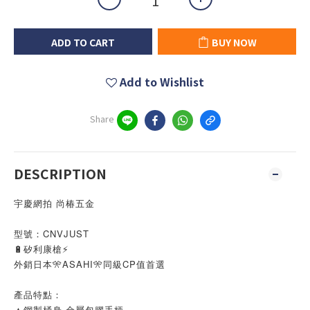
ADD TO CART
BUY NOW
Add to Wishlist
Share
DESCRIPTION
宇慶網拍 尚椿五金
型號：CNVJUST
🔋矽利康槍⚡
外銷日本🎌ASAHI🎌同級CP值首選
產品特點：
▲鋼製桶身 金屬包膠手柄