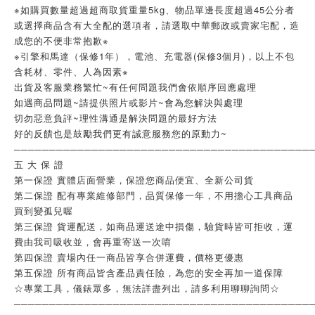
※如購買數量超過超商取貨重量5kg、物品單邊長度超過45公分者
或選擇商品含有大全配的選項者，請選取中華郵政或賣家宅配，造
成您的不便非常抱歉※
※引擎和馬達（保修1年），電池、充電器(保修3個月)，以上不包
含耗材、零件、人為因素※
出貨及客服業務繁忙~有任何問題我們會依順序回應處理
如遇商品問題~請提供照片或影片~會為您解決與處理
切勿惡意負評~理性溝通是解決問題的最好方法
好的反饋也是鼓勵我們更有誠意服務您的原動力~
──────────────────────────────────────────
五 大 保 證
第一保證 實體店面營業，保證您商品便宜、全新公司貨
第二保證 配有專業維修部門，品質保修一年，不用擔心工具商品
買到變孤兒喔
第三保證 貨運配送，如商品運送途中損傷，驗貨時皆可拒收，運
費由我司吸收並，會再重寄送一次唷
第四保證 賣場內任一商品皆享合併運費，價格更優惠
第五保證 所有商品皆含產品責任險，為您的安全再加一道保障
☆專業工具，儀錶眾多，無法詳盡列出，請多利用聊聊詢問☆
──────────────────────────────────────────