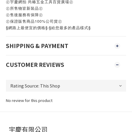
㊣宇慶網拍 尚椿五金工具百貨廣場㊣
㊣所售物皆新裝品㊣
㊣售後服務有保障㊣
㊣保證販售商品100%公司貨㊣
§網路上最便宜的價格§‧§給您最多的產品樣式§
SHIPPING & PAYMENT
CUSTOMER REVIEWS
No review for this product
宇慶有限公司