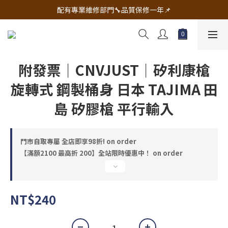
🔧電動工具&五金唯一首選 宇慶五金網拍🔧
配有專業維修部門🔧品質保修一年📌
🔧電動工具&五金唯一首選 宇慶五金網拍🔧
附發票｜CNVJUST｜矽利康槍
旋轉式 鋼製桶身 日本 TAJIMA 田
島 矽膠槍 平行輸入
門市自取專屬 全店即享98折! on order
【滿額2100 最高折 200】全站限時優惠中！ on order
NT$240