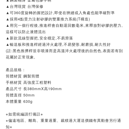
▲台灣現貨 台灣保修
▲可360度旋轉的握把設計,即使在狹縫或入角處也能準確對準
▲採用4點受力注射矽膠的雙重推力系統(T構造)
▲用完一個行程後,推進桿會自動退回數毫米,來釋放對矽膠的壓力,
這樣可以防止液體流出
▲新款流線型握把,安全穩定,不易滑落
▲輸送板和推進桿經過淬火處理,不易變形,耐磨損,耐久性好
(註:黑色推擠桿並非噴漆而是高溫淬火處理後的自然色,表面若有刮
花屬於正常現象,
產品規格：
筒體材質 鋼製筒體
手柄材質 高強度工程塑料
產品尺寸 長380mmX高190mm
筒體直徑 50mm
本體重量 630g
※如需統編請打備註※
※偏遠地區、離島、重量過重、裁積過大運送價錢有異動會另行通
知※