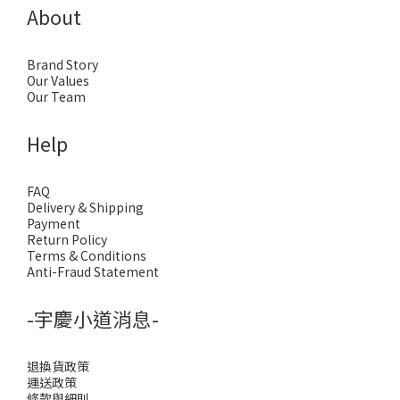
About
Brand Story
Our Values
Our Team
Help
FAQ
Delivery & Shipping
Payment
Return Policy
Terms & Conditions
Anti-Fraud Statement
-宇慶小道消息-
退換貨政策
運送政策
條款與細則