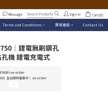
Message
Sign in
Cart(0)
BUY NOW
Terms and Conditions
賣場連結
Contact Us
C750｜鋰電無刷鑽孔
鉆孔機 鋰電充電式
折! on order
00】全站限時優惠中！ on order