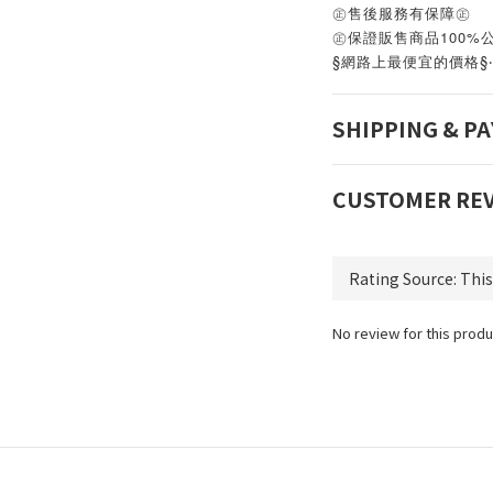
㊣售後服務有保障㊣
㊣保證販售商品100%
§網路上最便宜的價格§
SHIPPING & P
CUSTOMER RE
No review for this produ