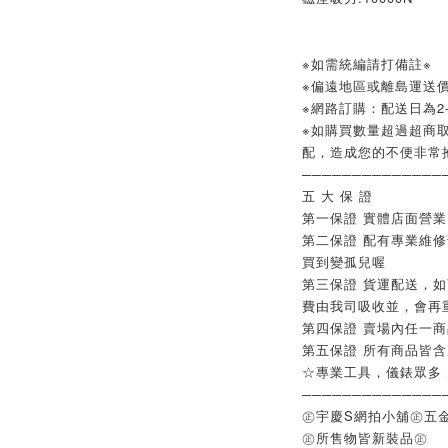
※如需統編請打備註※
※偏遠地區或離島運送
※網路訂購：配送日為2-
※如購買數量超過超商取
配，造成您的不便非常
──────────────
五 大 保 證
第一保證 實體店面營
第二保證 配有專業維
買到變孤兒喔
第三保證 貨運配送，
費由我司吸收並，會再
第四保證 賣場內任一
第五保證 所有商品皆
☆專業工具，儀錶眾多
──────────────
㊣宇慶S網拍小舖㊣五
㊣所售物皆新裝品㊣