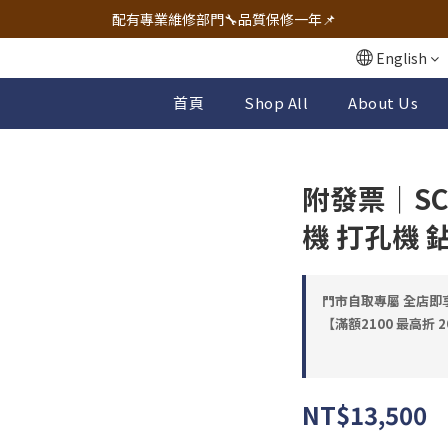
🔧電動工具&五金唯一首選 宇慶五金網拍🔧
配有專業維修部門🔧品質保修一年📌
🔧電動工具&五金唯一首選 宇慶五金網拍🔧
English
首頁
Shop All
About Us
附發票｜S
機 打孔機 
門市自取專屬 全店即享98
【滿額2100 最高折 2
NT$13,500