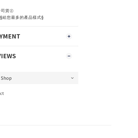
公司貨㊣
‧§給您最多的產品樣式§
AYMENT
VIEWS
ct