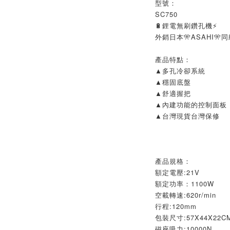
型號：
SC750
🔋鋰電無刷鑽孔機⚡
外銷日本🎌ASAHI🎌
產品特點：
▲多孔冷卻系統
▲穩固底盤
▲舒適握把
▲內建功能的控制面板
▲台灣現貨台灣保修
產品規格：
額定電壓:21V
額定功率：1100W
空載轉速:620r/min
行程:120mm
包裝尺寸:57X44X22C
磁座吸力:10000N