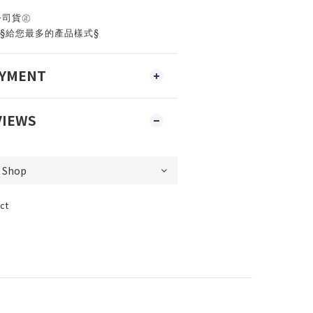
公司貨㊣
‧§給您最多的產品樣式§
AYMENT
VIEWS
ct