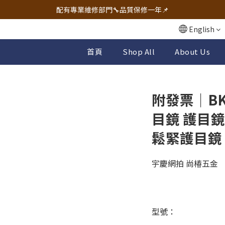
🔧電動工具&五金唯一首選 宇慶五金網拍🔧
配有專業維修部門🔧品質保修一年📌
🔧電動工具&五金唯一首選 宇慶五金網拍🔧
English
首頁
Shop All
About Us
附發票｜B
目鏡 護目鏡
鬆緊護目鏡
宇慶網拍 尚椿五金
型號：