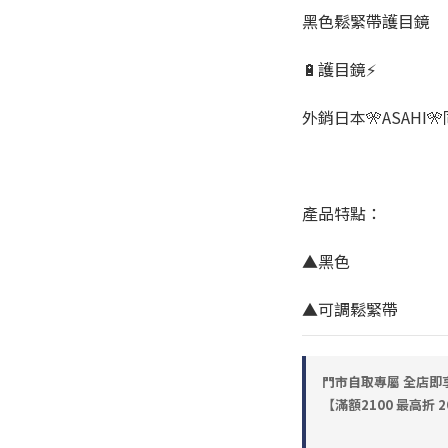
黑色鬆緊帶護目鏡
🔋護目鏡⚡
外銷日本🎌ASAHI
產品特點：
▲黑色
▲可調鬆緊帶
門市自取專屬 全店即享98
【滿額2100 最高折 2