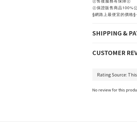
㊣售後服務有保障㊣
㊣保證販售商品100%
§網路上最便宜的價格§
SHIPPING & P
CUSTOMER RE
No review for this produ