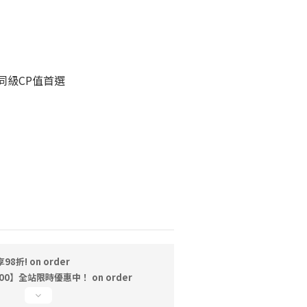
同級CP值首選
折! on order
00】全站限時優惠中！ on order