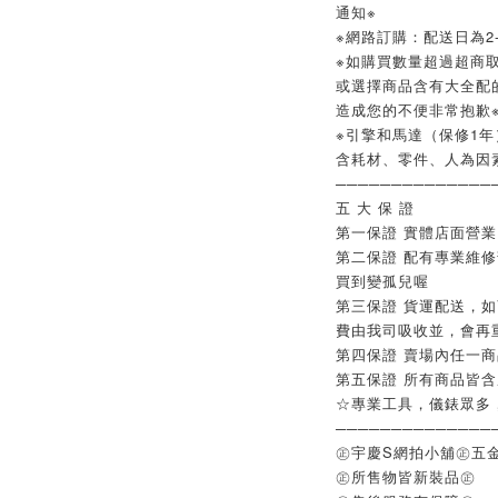
通知※
※網路訂購：配送日為2-
※如購買數量超過超商取
或選擇商品含有大全配
造成您的不便非常抱歉
※引擎和馬達（保修1年
含耗材、零件、人為因
──────────────
五 大 保 證
第一保證 實體店面營
第二保證 配有專業維
買到變孤兒喔
第三保證 貨運配送，
費由我司吸收並，會再
第四保證 賣場內任一
第五保證 所有商品皆
☆專業工具，儀錶眾多
──────────────
㊣宇慶S網拍小舖㊣五
㊣所售物皆新裝品㊣