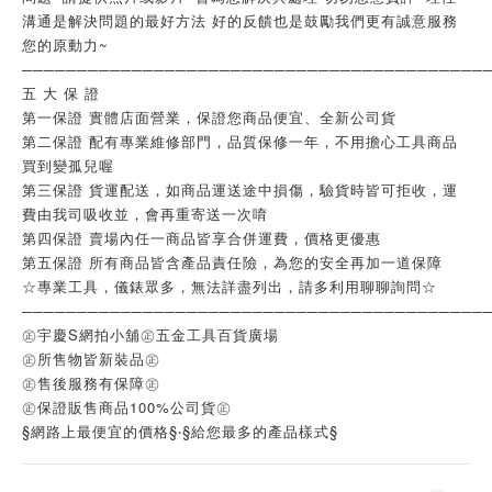
溝通是解決問題的最好方法 好的反饋也是鼓勵我們更有誠意服務
您的原動力~
──────────────────────────────────────────
五 大 保 證
第一保證 實體店面營業，保證您商品便宜、全新公司貨
第二保證 配有專業維修部門，品質保修一年，不用擔心工具商品
買到變孤兒喔
第三保證 貨運配送，如商品運送途中損傷，驗貨時皆可拒收，運
費由我司吸收並，會再重寄送一次唷
第四保證 賣場內任一商品皆享合併運費，價格更優惠
第五保證 所有商品皆含產品責任險，為您的安全再加一道保障
☆專業工具，儀錶眾多，無法詳盡列出，請多利用聊聊詢問☆
──────────────────────────────────────────
㊣宇慶S網拍小舖㊣五金工具百貨廣場
㊣所售物皆新裝品㊣
㊣售後服務有保障㊣
㊣保證販售商品100%公司貨㊣
§網路上最便宜的價格§‧§給您最多的產品樣式§