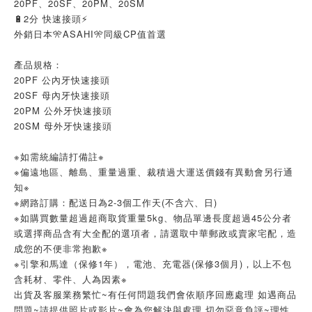
20PF、20SF、20PM、20SM
🔋2分 快速接頭⚡
外銷日本🎌ASAHI🎌同級CP值首選
產品規格：
20PF 公內牙快速接頭
20SF 母內牙快速接頭
20PM 公外牙快速接頭
20SM 母外牙快速接頭
※如需統編請打備註※
※偏遠地區、離島、重量過重、裁積過大運送價錢有異動會另行通
知※
※網路訂購：配送日為2-3個工作天(不含六、日)
※如購買數量超過超商取貨重量5kg、物品單邊長度超過45公分者
或選擇商品含有大全配的選項者，請選取中華郵政或賣家宅配，造
成您的不便非常抱歉※
※引擎和馬達（保修1年），電池、充電器(保修3個月)，以上不包
含耗材、零件、人為因素※
出貨及客服業務繁忙~有任何問題我們會依順序回應處理 如遇商品
問題~請提供照片或影片~會為您解決與處理 切勿惡意負評~理性