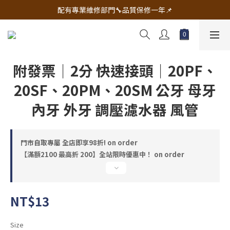
🔧電動工具&五金唯一首選 宇慶五金網拍🔧
配有專業維修部門🔧品質保修一年📌
🔧電動工具&五金唯一首選 宇慶五金網拍🔧
附發票｜2分 快速接頭｜20PF、
20SF、20PM、20SM 公牙 母牙
內牙 外牙 調壓濾水器 風管
門市自取專屬 全店即享98折! on order
【滿額2100 最高折 200】全站限時優惠中！ on order
NT$13
Size