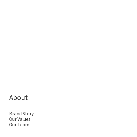
About
Brand Story
Our Values
Our Team