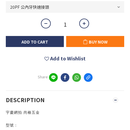
ADD TO CART
BUY NOW
Add to Wishlist
Share
DESCRIPTION
宇慶網拍 尚椿五金
型號：