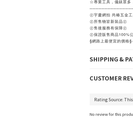
☆專業工具，儀錶眾多
──────────────
㊣宇慶網拍 尚椿五金
㊣所售物皆新裝品㊣
㊣售後服務有保障㊣
㊣保證販售商品100%
§網路上最便宜的價格§
SHIPPING & P
CUSTOMER RE
No review for this produ