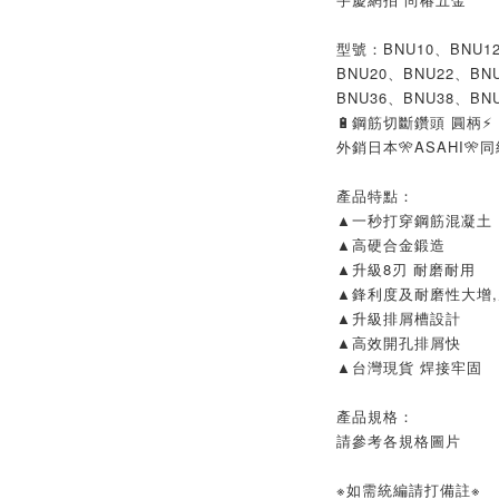
型號：BNU10、BNU12
BNU20、BNU22、BN
BNU36、BNU38、BNU
🔋鋼筋切斷鑽頭 圓柄⚡
外銷日本🎌ASAHI🎌
產品特點：
▲一秒打穿鋼筋混凝土
▲高硬合金鍛造
▲升級8刃 耐磨耐用
▲鋒利度及耐磨性大增
▲升級排屑槽設計
▲高效開孔排屑快
▲台灣現貨 焊接牢固
產品規格：
請參考各規格圖片
※如需統編請打備註※