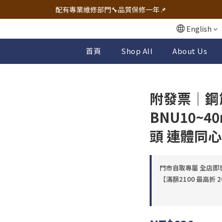
🔧電動工具&五金唯一首選 宇慶五金網拍🔧
配有專業維修部門🔧品質保修一年📌
🔧電動工具&五金唯一首選 宇慶五金網拍🔧
English
首頁
Shop All
About Us
附發票｜鋼
BNU10~4
頭 連體同心鑽
門市自取專屬 全店即享98
【滿額2100 最高折 2