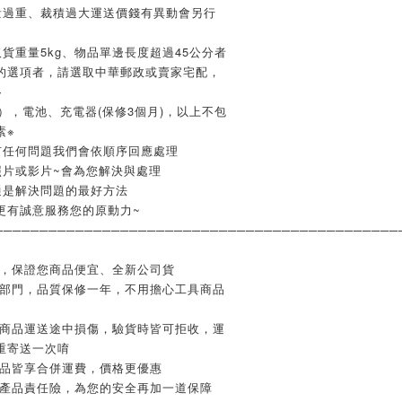
量過重、裁積過大運送價錢有異動會另行
貨重量5kg、物品單邊長度超過45公分者
的選項者，請選取中華郵政或賣家宅配，
※
），電池、充電器(保修3個月)，以上不包
素※
有任何問題我們會依順序回應處理
照片或影片~會為您解決與處理
通是解決問題的最好方法
更有誠意服務您的原動力~
─────────────────────────────────────────────
業，保證您商品便宜、全新公司貨
修部門，品質保修一年，不用擔心工具商品
如商品運送途中損傷，驗貨時皆可拒收，運
重寄送一次唷
商品皆享合併運費，價格更優惠
含產品責任險，為您的安全再加一道保障