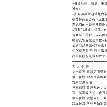
※偏遠地區、離島、重
通知※
※如購買數量超過超商取
或選擇商品含有大全配
造成您的不便非常抱歉
※引擎和馬達（保修1年
含耗材、零件、人為因
出貨及客服業務繁忙~
如遇商品問題~請提供
切勿惡意負評~理性溝
好的反饋也是鼓勵我們
──────────────
五 大 保 證
第一保證 實體店面營
第二保證 配有專業維
買到變孤兒喔
第三保證 貨運配送，
費由我司吸收並，會再
第四保證 賣場內任一
第五保證 所有商品皆