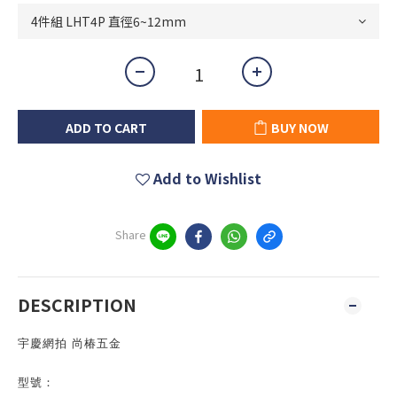
ADD TO CART
BUY NOW
Add to Wishlist
Share
DESCRIPTION
宇慶網拍 尚椿五金
型號：