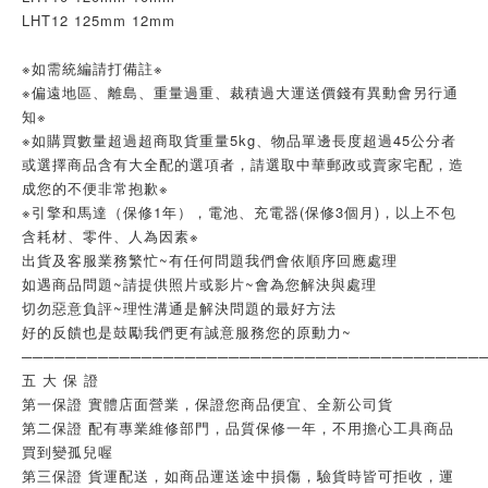
LHT12 125mm 12mm
※如需統編請打備註※
※偏遠地區、離島、重量過重、裁積過大運送價錢有異動會另行通
知※
※如購買數量超過超商取貨重量5kg、物品單邊長度超過45公分者
或選擇商品含有大全配的選項者，請選取中華郵政或賣家宅配，造
成您的不便非常抱歉※
※引擎和馬達（保修1年），電池、充電器(保修3個月)，以上不包
含耗材、零件、人為因素※
出貨及客服業務繁忙~有任何問題我們會依順序回應處理
如遇商品問題~請提供照片或影片~會為您解決與處理
切勿惡意負評~理性溝通是解決問題的最好方法
好的反饋也是鼓勵我們更有誠意服務您的原動力~
──────────────────────────────────────────
五 大 保 證
第一保證 實體店面營業，保證您商品便宜、全新公司貨
第二保證 配有專業維修部門，品質保修一年，不用擔心工具商品
買到變孤兒喔
第三保證 貨運配送，如商品運送途中損傷，驗貨時皆可拒收，運