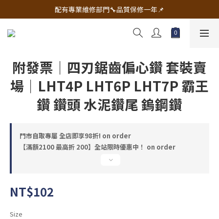
🔧電動工具&五金唯一首選 宇慶五金網拍🔧
配有專業維修部門🔧品質保修一年📌
🔧電動工具&五金唯一首選 宇慶五金網拍🔧
附發票｜四刃鋸齒偏心鑽 套裝賣
場｜LHT4P LHT6P LHT7P 霸王
鑽 鑽頭 水泥鑽尾 鎢鋼鑽
門市自取專屬 全店即享98折! on order
【滿額2100 最高折 200】全站限時優惠中！ on order
NT$102
Size