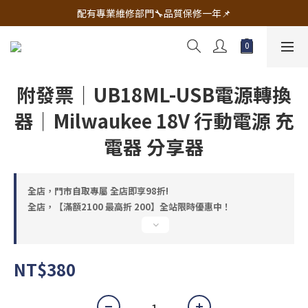
🔧電動工具&五金唯一首選 宇慶五金網拍🔧
配有專業維修部門🔧品質保修一年📌
🔧電動工具&五金唯一首選 宇慶五金網拍🔧
附發票｜UB18ML-USB電源轉換
器｜Milwaukee 18V 行動電源 充
電器 分享器
全店，門市自取專屬 全店即享98折!
全店，【滿額2100 最高折 200】全站限時優惠中！
NT$380