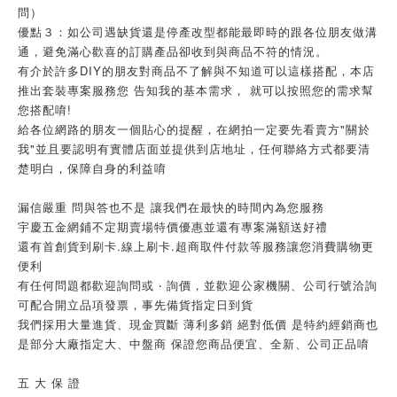
問）
優點３：如公司遇缺貨還是停產改型都能最即時的跟各位朋友做溝
通，避免滿心歡喜的訂購產品卻收到與商品不符的情況。
有介於許多DIY的朋友對商品不了解與不知道可以這樣搭配，本店
推出套裝專案服務您 告知我的基本需求， 就可以按照您的需求幫
您搭配唷!
給各位網路的朋友一個貼心的提醒，在網拍一定要先看賣方"關於
我"並且要認明有實體店面並提供到店地址，任何聯絡方式都要清
楚明白，保障自身的利益唷
漏信嚴重 問與答也不是 讓我們在最快的時間內為您服務
宇慶五金網鋪不定期賣場特價優惠並還有專案滿額送好禮
還有首創貨到刷卡.線上刷卡.超商取件付款等服務讓您消費購物更
便利
有任何問題都歡迎詢問或 ‧ 詢價，並歡迎公家機關、公司行號洽詢
可配合開立品項發票，事先備貨指定日到貨
我們採用大量進貨、現金買斷 薄利多銷 絕對低價 是特約經銷商也
是部分大廠指定大、中盤商 保證您商品便宜、全新、公司正品唷
五 大 保 證