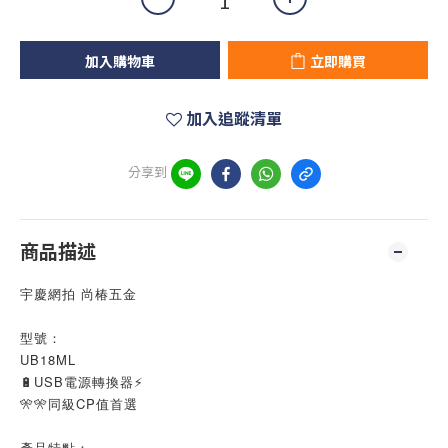
加入購物車
立即購買
加入追蹤清單
分享到
商品描述
宇慶網拍 尚椿五金
型號：
UB18ML
🔋USB電源轉換器⚡
🎌🎌同級CP值首選
產品特點：