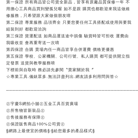
第一保證 所有商品皆公司貨全新品，皆享有原廠品質保修一年 不
用擔心工具商品買到變孤兒喔 如不是跟 購買也都歡迎來我這做維
修服務，只希望跟大家做個朋友唷
第二保證 專業服務 品項齊全 只要您要任何工具搭配或使用與要我
組裝到好 都歡迎洽詢
第三保證 貨運配送 如商品運送途中損傷 驗貨時皆可拒收 運費由
我吸收並 會再重寄送一次唷
第四保證 合購 賣場內任一商品皆享合併運費 價格更優惠
第五保證 學校、公家機關、公司行號、私人購買 都可提供開立指
定發票 送貨與教學服務唷
下標前與自取時 務必請先參閱〝賣家關於我〞
☆專業工具.儀錶眾多.無法詳盡列出.網友請多利用問與答☆
──────────────────────────────────────────
㊣宇慶S網拍小舖㊣五金工具百貨廣場
㊣所售物皆新裝品㊣
㊣售後服務有保障㊣
㊣保證販售商品100%公司貨㊣
§網路上最便宜的價格§‧§給您最多的產品樣式§