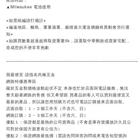
▲Milwaukee 電池使用
※如需統編請打備註※
※偏遠地區、離島、重量過重、裁積過大運送價錢有異動會另行通
知※
※如購買數量超過超商取貨重量5k，請選取中華郵政或賣家宅配，
造成您的不便非常抱歉
──────────────────────────────────────────
我最便宜 請指名尚椿五金
網路特優惠專區
礙於五金類價格波動起伏不定 本身也忙於店面與電話服務，無法
整天顧著網路的售價 但又希望跟 買產品的客人可以買到最便宜又
最新的產品，所以讓您用預購方式也可電話訂購後來店面自取。
店面自取：１－２個工作天（不含六、日）
網路訂購：２－３個工作天（不含六、日）
優點１：保證都是最熱的公司貨商品（不會是庫存貨擺放許久且公
司對於保固方面更有公信力）
優點２：保證網路最低價（需請先問與答詢問或來電告知型號詢